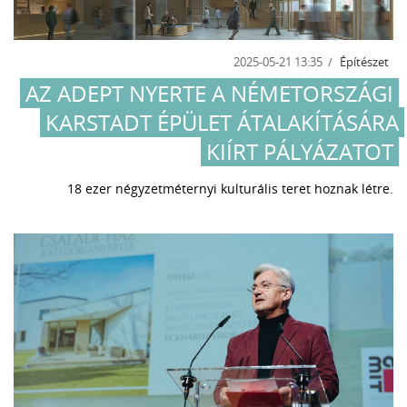
2025-05-21 13:35
Építészet
AZ ADEPT NYERTE A NÉMETORSZÁGI
KARSTADT ÉPÜLET ÁTALAKÍTÁSÁRA
KIÍRT PÁLYÁZATOT
18 ezer négyzetméternyi kulturális teret hoznak létre.