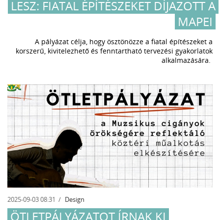
LESZ: FIATAL ÉPÍTÉSZEKET DÍJAZOTT A
MAPEI
A pályázat célja, hogy ösztönözze a fiatal építészeket a
korszerű, kivitelezhető és fenntartható tervezési gyakorlatok
alkalmazására.
2025-09-03 08:31
Design
ÖTLETPÁLYÁZATOT ÍRNAK KI