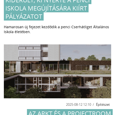
ISKOLA MEGÚJÍTÁSÁRA KIÍRT
PÁLYÁZATOT
Hamarosan új fejezet kezdődik a penci Cserhátliget Általános
Iskola életében.
2025-08-12 12:10
Építészet
AZ ARKT ÉS A PROJECTROOM