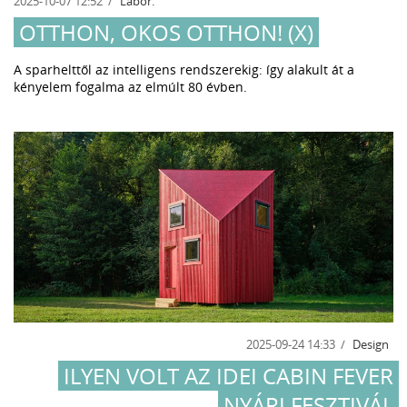
2025-10-07 12:52
Labor.
OTTHON, OKOS OTTHON! (X)
A sparhelttől az intelligens rendszerekig: így alakult át a
kényelem fogalma az elmúlt 80 évben.
2025-09-24 14:33
Design
ILYEN VOLT AZ IDEI CABIN FEVER
NYÁRI FESZTIVÁL