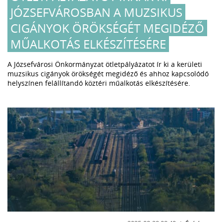
JÓZSEFVÁROSBAN A MUZSIKUS
CIGÁNYOK ÖRÖKSÉGÉT MEGIDÉZŐ
MŰALKOTÁS ELKÉSZÍTÉSÉRE
A Józsefvárosi Önkormányzat ötletpályázatot ír ki a kerületi
muzsikus cigányok örökségét megidéző és ahhoz kapcsolódó
helyszínen felállítandó köztéri műalkotás elkészítésére.