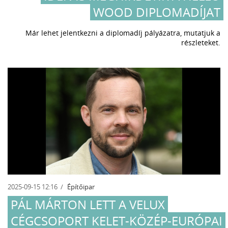
WOOD DIPLOMADÍJAT
Már lehet jelentkezni a diplomadíj pályázatra, mutatjuk a
részleteket.
2025-09-15 12:16
Építőipar
PÁL MÁRTON LETT A VELUX
CÉGCSOPORT KELET-KÖZÉP-EURÓPAI