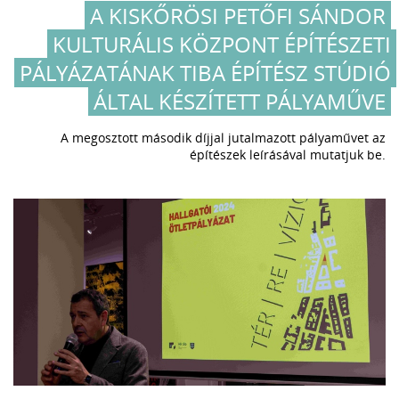
A KISKŐRÖSI PETŐFI SÁNDOR
KULTURÁLIS KÖZPONT ÉPÍTÉSZETI
PÁLYÁZATÁNAK TIBA ÉPÍTÉSZ STÚDIÓ
ÁLTAL KÉSZÍTETT PÁLYAMŰVE
A megosztott második díjjal jutalmazott pályaművet az
építészek leírásával mutatjuk be.