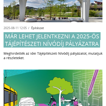
2025-08-11 12:05
Építészet
MÁR LEHET JELENTKEZNI A 2025-ÖS
TÁJÉPÍTÉSZETI NÍVÓDÍJ PÁLYÁZATRA
Meghirdették az idei Tájépítészeti Nívódíj pályázatot, mutatjuk
a részleteket.