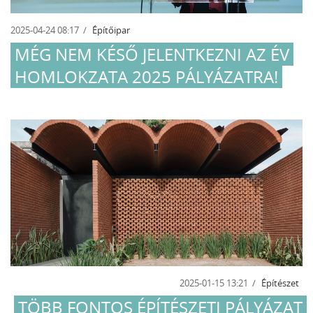
2025-04-24 08:17
Építőipar
MÉG NEM KÉSŐ JELENTKEZNI AZ ÉV
HOMLOKZATA 2025 PÁLYÁZATRA!
2025-01-15 13:21
Építészet
TÖBB FONTOS ÉPÍTÉSZETI PÁLYÁZAT