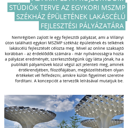
STÚDIÓK TERVE AZ EGYKORI MSZMP
SZÉKHÁZ ÉPÜLETÉNEK LAKÁSCÉLÚ
FEJLESZTÉSI PÁLYÁZATÁRA
Nemrégiben zajlott le egy fejlesztői pályázat, ami a Villányi
úton található egykori MSZMP székház épületének és telkének
lakáscélú fejlesztését célozta meg. Mivel az online szaksajtó
korábban - az érdeklődők számára - már nyilvánosságra hozta
a pályázat eredményét, szerkesztőségünk úgy látta jónak, ha a
publikált pályaművek közül végül azt jelenteti meg, aminek
értékrendjében, filozófiájában, megközelítésében olyan
értékeket vél felfedezni, amikre külön figyelmet szeretne
fordítani. A koncepciót a tervezők leírásával mutatjuk be.