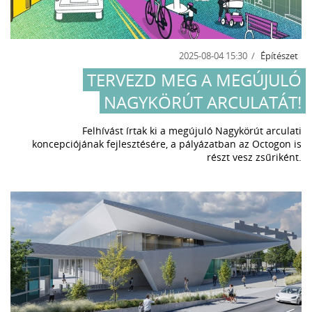
2025-08-04 15:30
Építészet
TERVEZD MEG A MEGÚJULÓ
NAGYKÖRÚT ARCULATÁT!
Felhívást írtak ki a megújuló Nagykörút arculati
koncepciójának fejlesztésére, a pályázatban az Octogon is
részt vesz zsűriként.