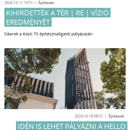
2024-12-11 10:51
Építészet
KIHIRDETTÉK A TÉR | RE | VÍZIÓ
EREDMÉNYÉT
Sikerek a Közti 75 építészhallgatói pályázatán.
2024-10-18 08:21
Építészet
IDÉN IS LEHET PÁLYÁZNI A HELLO