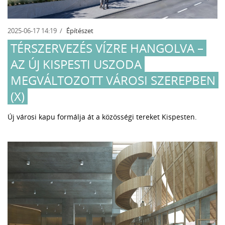
2025-06-17 14:19
Építészet
TÉRSZERVEZÉS VÍZRE HANGOLVA –
AZ ÚJ KISPESTI USZODA
MEGVÁLTOZOTT VÁROSI SZEREPBEN
(X)
Új városi kapu formálja át a közösségi tereket Kispesten.