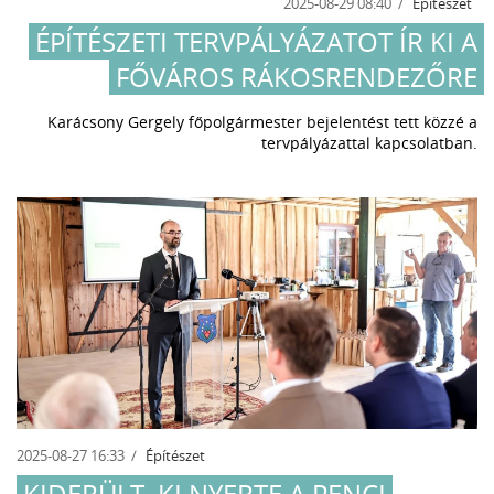
2025-08-29 08:40
Építészet
ÉPÍTÉSZETI TERVPÁLYÁZATOT ÍR KI A
FŐVÁROS RÁKOSRENDEZŐRE
Karácsony Gergely főpolgármester bejelentést tett közzé a
tervpályázattal kapcsolatban.
2025-08-27 16:33
Építészet
KIDERÜLT, KI NYERTE A PENCI