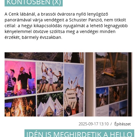
KÖNTÖSBEN (X)
A Cenk lábánál, a brassói óvárosra nyíló lenyűgöző
panorámával várja vendégeit a Schuster Panzió, nem titkolt
céllal: a hegyi kikapcsolódás nyugalmát a lehető legnagyobb
kényelemmel ötvözve szólítsa meg a vendégei minden
érzékét, bármely évszakban.
2025-09-17 13:10
Építészet
IDÉN IS MEGHIRDETIK A HELLO