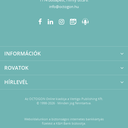
1114 Budapest, Himfy utca 6.
info@octogon.hu
09
INFORMÁCIÓK
ROVATOK
HÍRLEVÉL
Az OCTOGON
Online
kiadója a Vertigo Publishing Kft.
© 1998-2026 · Minden jog fenntartva.
Weboldalunkon a biztonságos internetes bankkártyás
fizetést a K&H Bank biztosítja.