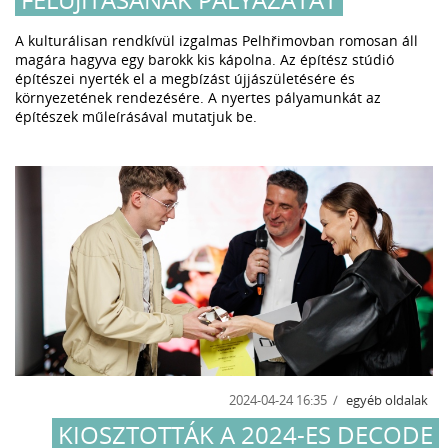
A kulturálisan rendkívül izgalmas Pelhřimovban romosan áll
magára hagyva egy barokk kis kápolna. Az építész stúdió
építészei nyerték el a megbízást újjászületésére és
környezetének rendezésére. A nyertes pályamunkát az
építészek műleírásával mutatjuk be.
2024-04-24 16:35
egyéb oldalak
KIOSZTOTTÁK A 2024-ES DECODE