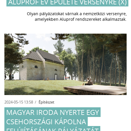
ALUPROF ÉV ÉPÜLETE VERSENYRE (X)
Olyan pályázatokat várnak a nemzetközi versenyre,
amelyekben Aluprof rendszereket alkalmaztak.
2024-05-15 13:58
Építészet
MAGYAR IRODA NYERTE EGY
CSEHORSZÁGI KÁPOLNA
FELÚJÍTÁSÁNAK PÁLYÁZATÁT