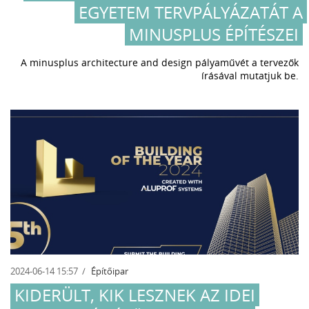
EGYETEM TERVPÁLYÁZATÁT A
MINUSPLUS ÉPÍTÉSZEI
A minusplus architecture and design pályaművét a tervezők
írásával mutatjuk be.
2024-06-14 15:57
Építőipar
KIDERÜLT, KIK LESZNEK AZ IDEI