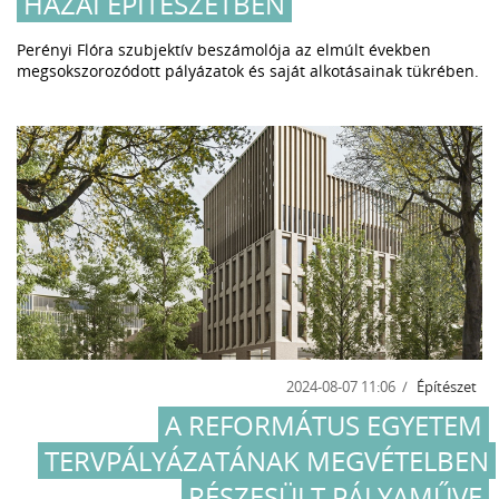
HAZAI ÉPÍTÉSZETBEN
Perényi Flóra szubjektív beszámolója az elmúlt években
megsokszorozódott pályázatok és saját alkotásainak tükrében.
2024-08-07 11:06
Építészet
A REFORMÁTUS EGYETEM
TERVPÁLYÁZATÁNAK MEGVÉTELBEN
RÉSZESÜLT PÁLYAMŰVE