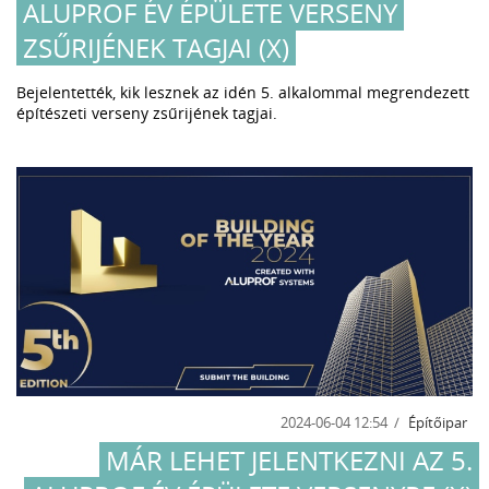
ALUPROF ÉV ÉPÜLETE VERSENY
ZSŰRIJÉNEK TAGJAI (X)
Bejelentették, kik lesznek az idén 5. alkalommal megrendezett
építészeti verseny zsűrijének tagjai.
2024-06-04 12:54
Építőipar
MÁR LEHET JELENTKEZNI AZ 5.