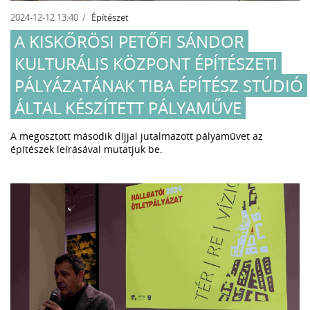
2024-12-12 13:40
Építészet
A KISKŐRÖSI PETŐFI SÁNDOR
KULTURÁLIS KÖZPONT ÉPÍTÉSZETI
PÁLYÁZATÁNAK TIBA ÉPÍTÉSZ STÚDIÓ
ÁLTAL KÉSZÍTETT PÁLYAMŰVE
A megosztott második díjjal jutalmazott pályaművet az
építészek leírásával mutatjuk be.