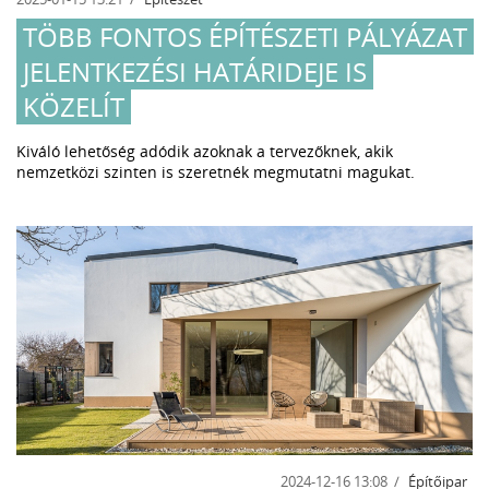
TÖBB FONTOS ÉPÍTÉSZETI PÁLYÁZAT
JELENTKEZÉSI HATÁRIDEJE IS
KÖZELÍT
Kiváló lehetőség adódik azoknak a tervezőknek, akik
nemzetközi szinten is szeretnék megmutatni magukat.
2024-12-16 13:08
Építőipar