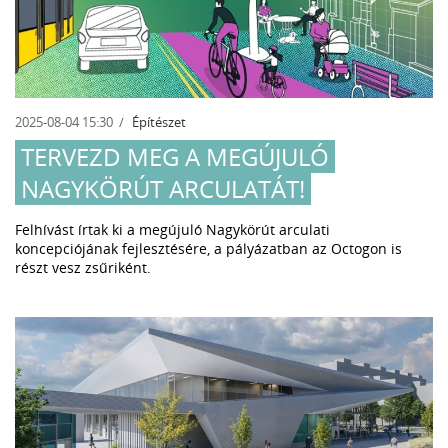
2025-08-04 15:30
Építészet
TERVEZD MEG A MEGÚJULÓ
NAGYKÖRÚT ARCULATÁT!
Felhívást írtak ki a megújuló Nagykörút arculati
koncepciójának fejlesztésére, a pályázatban az Octogon is
részt vesz zsűriként.