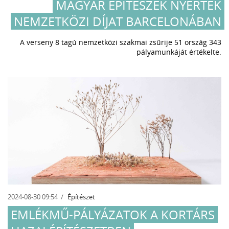
MAGYAR ÉPÍTÉSZEK NYERTEK
NEMZETKÖZI DÍJAT BARCELONÁBAN
A verseny 8 tagú nemzetközi szakmai zsűrije 51 ország 343
pályamunkáját értékelte.
2024-08-30 09:54
Építészet
EMLÉKMŰ-PÁLYÁZATOK A KORTÁRS