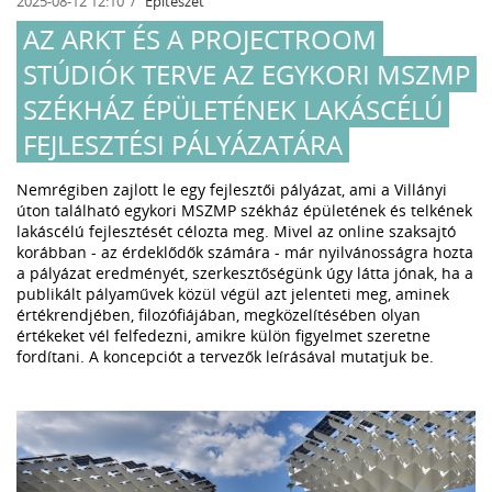
2025-08-12 12:10
Építészet
AZ ARKT ÉS A PROJECTROOM
STÚDIÓK TERVE AZ EGYKORI MSZMP
SZÉKHÁZ ÉPÜLETÉNEK LAKÁSCÉLÚ
FEJLESZTÉSI PÁLYÁZATÁRA
Nemrégiben zajlott le egy fejlesztői pályázat, ami a Villányi
úton található egykori MSZMP székház épületének és telkének
lakáscélú fejlesztését célozta meg. Mivel az online szaksajtó
korábban - az érdeklődők számára - már nyilvánosságra hozta
a pályázat eredményét, szerkesztőségünk úgy látta jónak, ha a
publikált pályaművek közül végül azt jelenteti meg, aminek
értékrendjében, filozófiájában, megközelítésében olyan
értékeket vél felfedezni, amikre külön figyelmet szeretne
fordítani. A koncepciót a tervezők leírásával mutatjuk be.