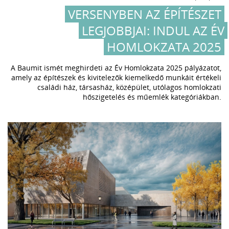
VERSENYBEN AZ ÉPÍTÉSZET
LEGJOBBJAI: INDUL AZ ÉV
HOMLOKZATA 2025
A Baumit ismét meghirdeti az Év Homlokzata 2025 pályázatot,
amely az építészek és kivitelezők kiemelkedő munkáit értékeli
családi ház, társasház, középület, utólagos homlokzati
hőszigetelés és műemlék kategóriákban.