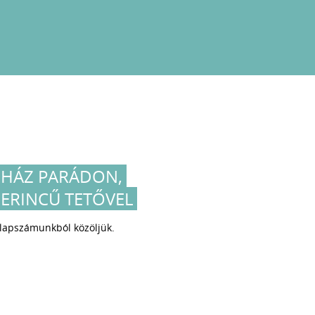
NHÁZ PARÁDON,
ERINCŰ TETŐVEL
 lapszámunkból közöljük.