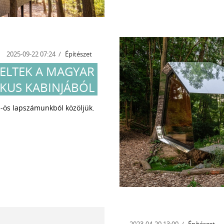
2025-09-22 07:24
Építészet
ELTEK A MAGYAR
IKUS KABINJÁBÓL
/5-ös lapszámunkból közöljük.
2023-04-20 13:00
Építészet