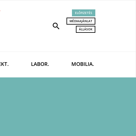
ELŐFIZETÉS
MÉDIAAJÁNLAT
search
ÁLLÁSOK
EKT.
LABOR.
MOBILIA.