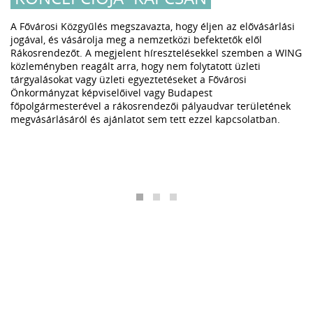
A Fővárosi Közgyűlés megszavazta, hogy éljen az elővásárlási
jogával, és vásárolja meg a nemzetközi befektetők elől
Rákosrendezőt. A megjelent híresztelésekkel szemben a WING
közleményben reagált arra, hogy nem folytatott üzleti
tárgyalásokat vagy üzleti egyeztetéseket a Fővárosi
Önkormányzat képviselőivel vagy Budapest
főpolgármesterével a rákosrendezői pályaudvar területének
megvásárlásáról és ajánlatot sem tett ezzel kapcsolatban.