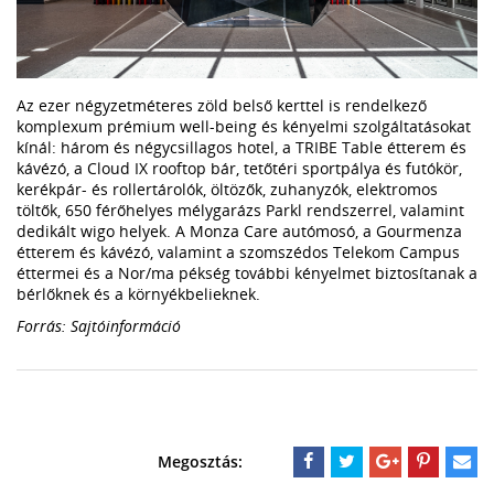
Az ezer négyzetméteres zöld belső kerttel is rendelkező
komplexum prémium well-being és kényelmi szolgáltatásokat
kínál: három és négycsillagos hotel, a TRIBE Table étterem és
kávézó, a Cloud IX rooftop bár, tetőtéri sportpálya és futókör,
kerékpár- és rollertárolók, öltözők, zuhanyzók, elektromos
töltők, 650 férőhelyes mélygarázs Parkl rendszerrel, valamint
dedikált wigo helyek. A Monza Care autómosó, a Gourmenza
étterem és kávézó, valamint a szomszédos Telekom Campus
éttermei és a Nor/ma pékség további kényelmet biztosítanak a
bérlőknek és a környékbelieknek.
Forrás: Sajtóinformáció