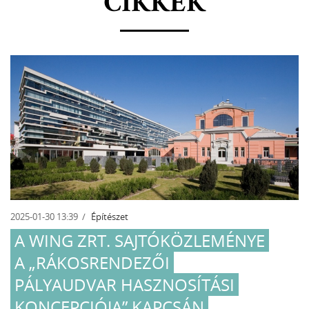
CIKKEK
2025-01-30 13:39
Építészet
A WING ZRT. SAJTÓKÖZLEMÉNYE
A „RÁKOSRENDEZŐI
PÁLYAUDVAR HASZNOSÍTÁSI
KONCEPCIÓJA” KAPCSÁN