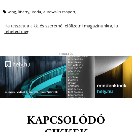
wing
,
liberty
,
iroda
,
autowallis csoport
,
Ha tetszett a cikk, és szeretnél előfizetni magazinunkra,
itt
teheted meg
.
HIRDETÉS
KAPCSOLÓDÓ