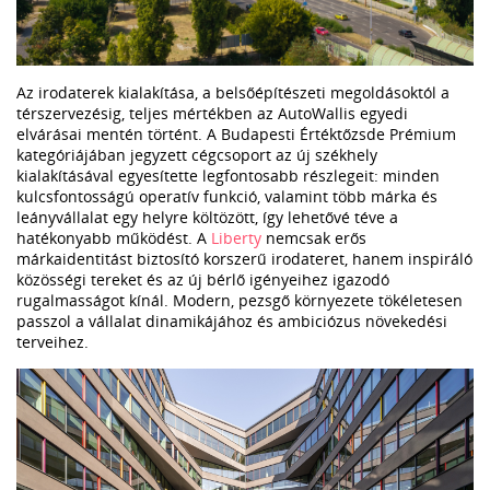
Az irodaterek kialakítása, a belsőépítészeti megoldásoktól a
térszervezésig, teljes mértékben az AutoWallis egyedi
elvárásai mentén történt. A Budapesti Értéktőzsde Prémium
kategóriájában jegyzett cégcsoport az új székhely
kialakításával egyesítette legfontosabb részlegeit: minden
kulcsfontosságú operatív funkció, valamint több márka és
leányvállalat egy helyre költözött, így lehetővé téve a
hatékonyabb működést. A
Liberty
nemcsak erős
márkaidentitást biztosító korszerű irodateret, hanem inspiráló
közösségi tereket és az új bérlő igényeihez igazodó
rugalmasságot kínál. Modern, pezsgő környezete tökéletesen
passzol a vállalat dinamikájához és ambiciózus növekedési
terveihez.