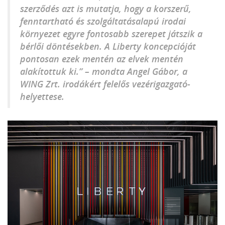
szerződés azt is mutatja, hogy a korszerű,
fenntartható és szolgáltatásalapú irodai
környezet egyre fontosabb szerepet játszik a
bérlői döntésekben. A Liberty koncepcióját
pontosan ezek mentén az elvek mentén
alakítottuk ki.” – mondta Angel Gábor, a
WING Zrt. irodákért felelős vezérigazgató-
helyettese.