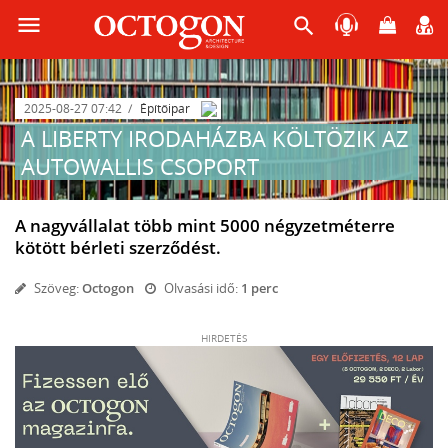
menu
search
2025-08-27 07:42
Építőipar
A LIBERTY IRODAHÁZBA KÖLTÖZIK AZ
AUTOWALLIS CSOPORT
A nagyvállalat több mint 5000 négyzetméterre
kötött bérleti szerződést.
Szöveg:
Octogon
Olvasási idő:
1 perc
HIRDETÉS