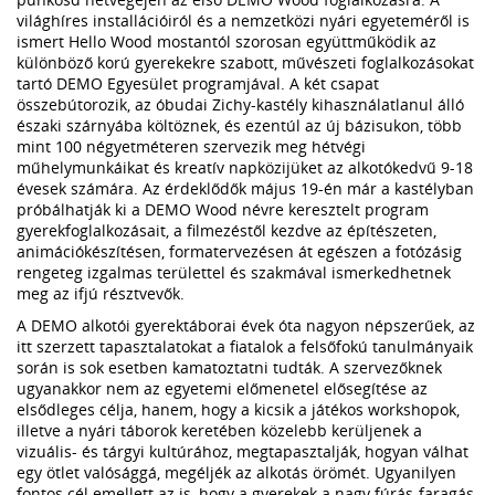
világhíres installációiról és a nemzetközi nyári egyeteméről is
ismert Hello Wood mostantól szorosan együttműködik az
különböző korú gyerekekre szabott, művészeti foglalkozásokat
tartó DEMO Egyesület programjával. A két csapat
összebútorozik, az óbudai Zichy-kastély kihasználatlanul álló
északi szárnyába költöznek, és ezentúl az új bázisukon, több
mint 100 négyetméteren szervezik meg hétvégi
műhelymunkáikat és kreatív napközijüket az alkotókedvű 9-18
évesek számára. Az érdeklődők május 19-én már a kastélyban
próbálhatják ki a DEMO Wood névre keresztelt program
gyerekfoglalkozásait, a filmezéstől kezdve az építészeten,
animációkészítésen, formatervezésen át egészen a fotózásig
rengeteg izgalmas területtel és szakmával ismerkedhetnek
meg az ifjú résztvevők.
A DEMO alkotói gyerektáborai évek óta nagyon népszerűek, az
itt szerzett tapasztalatokat a fiatalok a felsőfokú tanulmányaik
során is sok esetben kamatoztatni tudták. A szervezőknek
ugyanakkor nem az egyetemi előmenetel elősegítése az
elsődleges célja, hanem, hogy a kicsik a játékos workshopok,
illetve a nyári táborok keretében közelebb kerüljenek a
vizuális- és tárgyi kultúrához, megtapasztalják, hogyan válhat
egy ötlet valósággá, megéljék az alkotás örömét. Ugyanilyen
fontos cél emellett az is, hogy a gyerekek a nagy fúrás-faragás