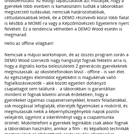
divatbemutató. Az eddigi tapasztalatok azt mutatják, hogy a
gyerekek több esetben is kamatoztatni tudták a táborokban
megszerzett tudásukat, nemcsak határozottabbak,
céltudatosabbak lettek, de a DEMO résztvevői közül több fiatal
is később a MOME-ra vagy a Képzőművészeti Egyetemre nyert
felvételt. Ez a tendencia vélhetően a DEMO Wood esetén is
megmarad.
Hello az offline világban!
Nemcsak a májusi workshopon, de az összes program során a
DEMO Wood szervezői nagy hangsúlyt fognak fektetni arra is,
hogy a digitális korba beleszületett Z generációs gyerekeknek
megmutassák: az okostelefonokon kívül - offline - is van élet.
Az egészséges életmódot egyébként is magukénak valló
foglalkozásvezetők – akik között egyetlen dohányzó
csapattagot sem találunk - a táborokban is garantáltan
mindent el fognak követni annak érdekében, hogy a
gyerekeket izgalmas csapatversenyekkel, kreatív feladatokkal,
sok mozgással lefoglalják, eltereljék figyelmüket a mobilról, és
megmutassák nekik a képernyőszegényebb napok pozitív
velejáróit, úgymint a sikerélményt vagy a csapatmunka
örömét. Mobiltelefont a gyerekek leginkább csak akkor fognak
a táborokban használni, amikor a film - és képalkotó technikák