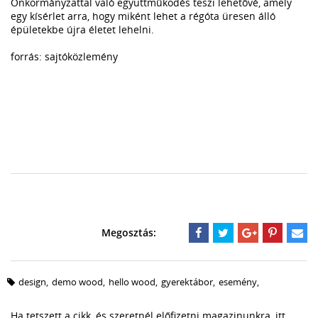
Önkormányzattal való együttműködés teszi lehetővé, amely
egy kísérlet arra, hogy miként lehet a régóta üresen álló
épületekbe újra életet lehelni.
forrás: sajtóközlemény
design
,
demo wood
,
hello wood
,
gyerektábor
,
esemény
,
Ha tetszett a cikk, és szeretnél előfizetni magazinunkra,
itt