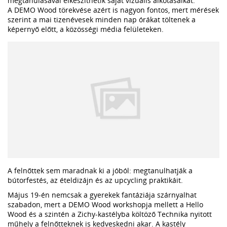
megtanulásával elkészíthetik saját vizuális alkotásaikat.
A DEMO Wood törekvése azért is nagyon fontos, mert mérések
szerint a mai tizenévesek minden nap órákat töltenek a
képernyő előtt, a közösségi média felületeken.
A felnőttek sem maradnak ki a jóból: megtanulhatják a
bútorfestés, az ételdizájn és az upcycling praktikáit.
Május 19-én nemcsak a gyerekek fantáziája szárnyalhat
szabadon, mert a DEMO Wood workshopja mellett a Hello
Wood és a szintén a Zichy-kastélyba költöző Technika nyitott
műhely a felnőtteknek is kedveskedni akar. A kastély