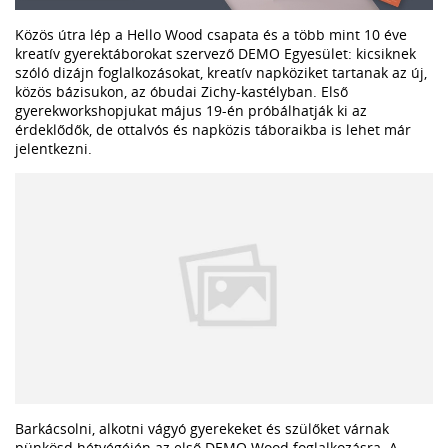
Közös útra lép a Hello Wood csapata és a több mint 10 éve
kreatív gyerektáborokat szervező DEMO Egyesület: kicsiknek
szóló dizájn foglalkozásokat, kreatív napköziket tartanak az új,
közös bázisukon, az óbudai Zichy-kastélyban. Első
gyerekworkshopjukat május 19-én próbálhatják ki az
érdeklődők, de ottalvós és napközis táboraikba is lehet már
jelentkezni.
Barkácsolni, alkotni vágyó gyerekeket és szülőket várnak
pünkösd hétvégéjén az első DEMO Wood foglalkozásra. A