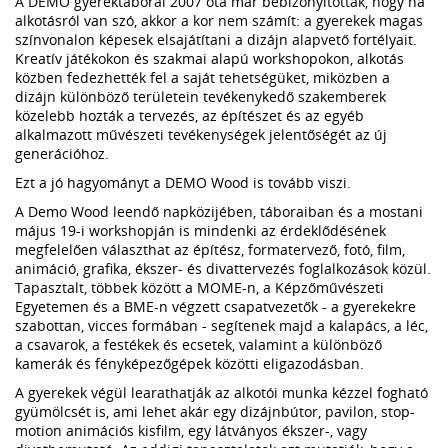
A DEMO gyerektáborai 2007 óta már bebizonyították, hogy ha
alkotásról van szó, akkor a kor nem számít: a gyerekek magas
színvonalon képesek elsajátítani a dizájn alapvető fortélyait.
Kreatív játékokon és szakmai alapú workshopokon, alkotás
közben fedezhették fel a saját tehetségüket, miközben a
dizájn különböző területein tevékenykedő szakemberek
közelebb hozták a tervezés, az építészet és az egyéb
alkalmazott művészeti tevékenységek jelentőségét az új
generációhoz.
Ezt a jó hagyományt a DEMO Wood is tovább viszi.
A Demo Wood leendő napközijében, táboraiban és a mostani
május 19-i workshopján is mindenki az érdeklődésének
megfelelően választhat az építész, formatervező, fotó, film,
animáció, grafika, ékszer- és divattervezés foglalkozások közül.
Tapasztalt, többek között a MOME-n, a Képzőművészeti
Egyetemen és a BME-n végzett csapatvezetők - a gyerekekre
szabottan, vicces formában - segítenek majd a kalapács, a léc,
a csavarok, a festékek és ecsetek, valamint a különböző
kamerák és fényképezőgépek közötti eligazodásban.
A gyerekek végül learathatják az alkotói munka kézzel fogható
gyümölcsét is, ami lehet akár egy dizájnbútor, pavilon, stop-
motion animációs kisfilm, egy látványos ékszer-, vagy