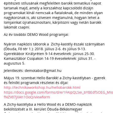
építészeti stílusának megfelelően barokk tematikus napot
tartanak majd, amely a korszakhoz kapcsolódó dizájn
programokat kínál nemcsak a fiataloknak, de minden olyan
nagykorúnak is, aki szívesen megtanulná, hogyan lehet a
lomjainkat újrahasznosítani, kárpitozni vagy netán barokk
lakomát csapni.
Az év további DEMO Wood programjai:
Nyáron napközis táborok a Zichy-kastély északi szárnyában
(Óbuda, Fő tér 1.): 2018. július 2-6. és július 9-13.
Gyerektábor Királyréten 9-14 éveseknek: június 25-30.
Kamasztábor Csopakon 14-19 évesekeknek: július 31. -
augusztus 5.
Jelentkezés: demotabor@gmail.hu
Május 19. szombat Hello Barokk! a Zichy-kastélyban - gyerek
és felnőtt programok részletei és díjai:
http://technikaworkshop.hu/hellobarokk.html
https://docs.google.com/forms/d/e/1FAIpQLSei_bYBEdfSOEG_MIo
fNZV07jXAh1OoQ/viewform
A Zichy-kastélyba a Hello Wood és a DEMO-napközik
beköltözését a III. kerület Óbuda-Békásmegyer