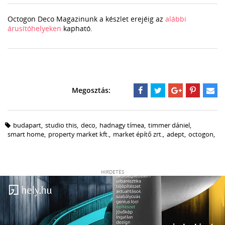
Octogon Deco Magazinunk a készlet erejéig az
alábbi
árusítóhelyeken
kapható.
budapart
,
studio this
,
deco
,
hadnagy tímea
,
timmer dániel
,
smart home
,
property market kft.
,
market építő zrt.
,
adept
,
octogon
,
HIRDETÉS