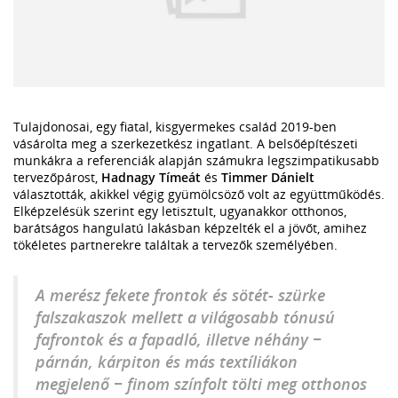
Tulajdonosai, egy fiatal, kisgyermekes család 2019-ben
vásárolta meg a szerkezetkész ingatlant. A belsőépítészeti
munkákra a referenciák alapján számukra legszimpatikusabb
tervezőpárost,
Hadnagy Tímeát
és
Timmer Dánielt
választották, akikkel végig gyümölcsöző volt az együttműködés.
Elképzelésük szerint egy letisztult, ugyanakkor otthonos,
barátságos hangulatú lakásban képzelték el a jövőt, amihez
tökéletes partnerekre találtak a tervezők személyében.
A merész fekete frontok és sötét- szürke
falszakaszok mellett a világosabb tónusú
fafrontok és a fapadló, illetve néhány −
párnán, kárpiton és más textíliákon
megjelenő − finom színfolt tölti meg otthonos