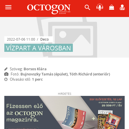
menu
search
2022-07-06 11:00
Deco
VÍZPART A VÁROSBAN
Szöveg:
Borsos Klára
Fotó:
Bujnovszky Tamás (épület), Tóth Richárd (enteriőr)
Olvasási idő:
1 perc
HIRDETÉS