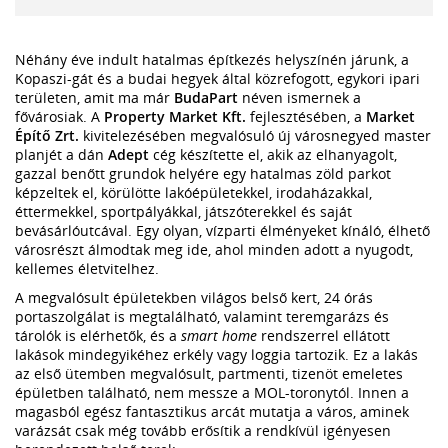
Néhány éve indult hatalmas építkezés helyszínén járunk, a
Kopaszi-gát és a budai hegyek által közrefogott, egykori ipari
területen, amit ma már
BudaPart
néven ismernek a
fővárosiak. A
Property Market Kft.
fejlesztésében, a
Market
Építő Zrt.
kivitelezésében megvalósuló új városnegyed master
planjét a dán
Adept
cég készítette el, akik az elhanyagolt,
gazzal benőtt grundok helyére egy hatalmas zöld parkot
képzeltek el, körülötte lakóépületekkel, irodaházakkal,
éttermekkel, sportpályákkal, játszóterekkel és saját
bevásárlóutcával. Egy olyan, vízparti élményeket kínáló, élhető
városrészt álmodtak meg ide, ahol minden adott a nyugodt,
kellemes életvitelhez.
A megvalósult épületekben világos belső kert, 24 órás
portaszolgálat is megtalálható, valamint teremgarázs és
tárolók is elérhetők, és a
smart home
rendszerrel ellátott
lakások mindegyikéhez erkély vagy loggia tartozik. Ez a lakás
az első ütemben megvalósult, partmenti, tizenöt emeletes
épületben található, nem messze a MOL-toronytól. Innen a
magasból egész fantasztikus arcát mutatja a város, aminek
varázsát csak még tovább erősítik a rendkívül igényesen