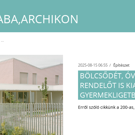
SABA,ARCHIKON
a
2025-08-15 06:55
Építészet
BÖLCSŐDÉT, Ó
RENDELŐT IS K
GYERMEKLIGET
Erről szóló cikkünk a 200-as