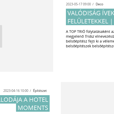
2023-05-17 09:00
Deco
VALÓDISÁG ÍVEK
FELÜLETEKKEL |
A TOP TRIÓ folytatásaként
megjelenő
Triász
elnevezésű
belsőépítész fejti ki a véle
belsőépítészek belsőépítész
2023-04-16 10:00
Építészet
LLODÁJA A HOTEL
MOMENTS