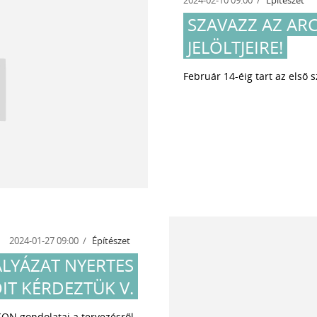
SZAVAZZ AZ AR
JELÖLTJEIRE!
Február 14-éig tart az első 
2024-01-27 09:00
Építészet
ÁLYÁZAT NYERTES
IT KÉRDEZTÜK V.
KON gondolatai a tervezésről