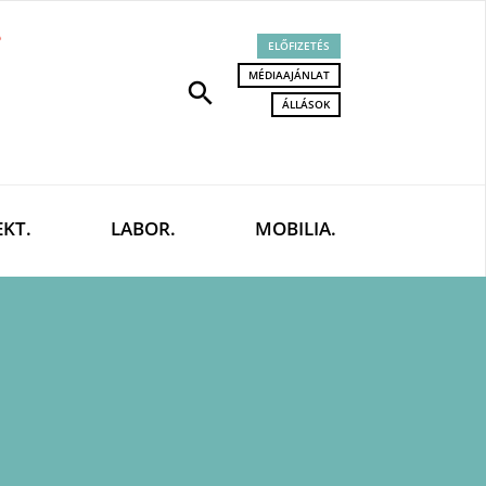
ELŐFIZETÉS
MÉDIAAJÁNLAT
search
ÁLLÁSOK
EKT.
LABOR.
MOBILIA.