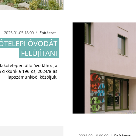
2025-01-05 18:00
Építészet
KÓTELEPI ÓVODÁT
FELÚJÍTANI
lakótelepen álló óvodához, a
 cikkünk a 196-os, 2024/8-as
lapszámunkból közöljük.
2024-02-10 09:00
Építészet