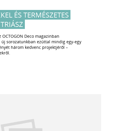
KEL ÉS TERMÉSZETES
 TRIÁSZ
 az OCTOGON Deco magazinban
 új sorozatunkban ezúttal mindig egy-egy
ményét három kedvenc projektjéről –
ekről.