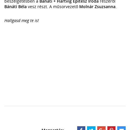
beszélgetésben a
Bánáti + Hartvig Építész Iroda
részéről
Bánáti Béla
vesz részt. A műsorvezető
Molnár Zsuzsanna
.
Hallgasd meg te is!