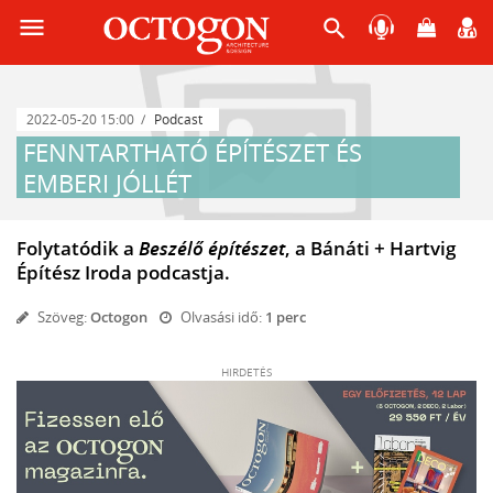
menu
search
2022-05-20 15:00
Podcast
FENNTARTHATÓ ÉPÍTÉSZET ÉS
EMBERI JÓLLÉT
Folytatódik a
Beszélő építészet
, a Bánáti + Hartvig
Építész Iroda podcastja.
Szöveg:
Octogon
Olvasási idő:
1 perc
HIRDETÉS