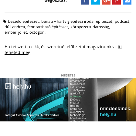
beszélő építészet
,
bánáti + hartvig építész iroda
,
építészet
,
podcast
,
dúll andrea
,
fenntartható építészet
,
környezettudatosság
,
emberi jóllét
,
octogon
,
Ha tetszett a cikk, és szeretnél előfizetni magazinunkra,
itt
teheted meg
.
HIRDETÉS