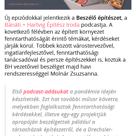
Új epizódokkal jelentkezik a
Beszélő építészet
, a
Bánáti + Hartvig Építész Iroda
podcastja. A
következő félévben az épített környezet
fenntarthatóságát érintő témákat, kérdéseket
járják körül. Többek között várostervezővel,
ingatlanfejlesztővel, fenntarthatósági
tanácsadóval és persze építészekkel is, köztük a
BH vezetőivel beszélget majd havi
rendszerességgel Molnár Zsuzsanna.
Első
podcast-adásukat
a pandémia idején
készítették. Ezt hat további műsor követte,
melyekben foglalkoztak fenntarthatósági
kérdésekkel, illetve egy-egy projektjük
apropóján beszélgettek például a
társasházak építészetről, de a Drechsler-