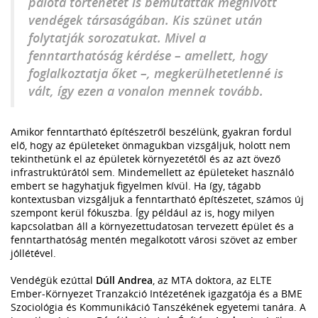
palota történetét is bemutatták meghívott
vendégek társaságában. Kis szünet után
folytatják sorozatukat. Mivel a
fenntarthatóság kérdése – amellett, hogy
foglalkoztatja őket –, megkerülhetetlenné is
vált, így ezen a vonalon mennek tovább.
Amikor fenntartható építészetről beszélünk, gyakran fordul
elő, hogy az épületeket önmagukban vizsgáljuk, holott nem
tekinthetünk el az épületek környezetétől és az azt övező
infrastruktúrától sem. Mindemellett az épületeket használó
embert se hagyhatjuk figyelmen kívül. Ha így, tágabb
kontextusban vizsgáljuk a fenntartható építészetet, számos új
szempont kerül fókuszba. Így például az is, hogy milyen
kapcsolatban áll a környezettudatosan tervezett épület és a
fenntarthatóság mentén megalkotott városi szövet az ember
jóllétével.
Vendégük ezúttal
Dúll Andrea
, az MTA doktora, az ELTE
Ember-Környezet Tranzakció Intézetének igazgatója és a BME
Szociológia és Kommunikáció Tanszékének egyetemi tanára. A