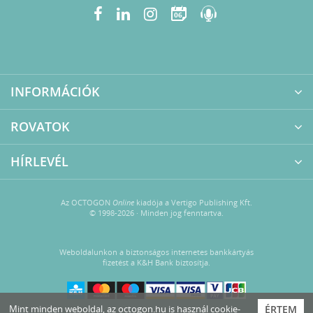
06
INFORMÁCIÓK
ROVATOK
HÍRLEVÉL
Az OCTOGON
Online
kiadója a Vertigo Publishing Kft.
© 1998-2026 · Minden jog fenntartva.
Weboldalunkon a biztonságos internetes bankkártyás
fizetést a K&H Bank biztosítja.
Mint minden weboldal, az octogon.hu is használ cookie-
ÉRTEM