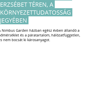
ERZSÉBET TÉREN, A
GENE
KÖRNYEZETTUDATOSSÁG
TETŐ
JEGYÉBEN
Innováció
fontos az 
A Nimbus Garden házban egész évben állandó a
hőmérséklet és a páratartalom, hálózatfüggetlen,
és nem bocsát ki károsanyagot.