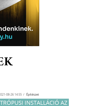
EK
2021-08-26 14:55
Építészet
2021-09-21
TRÓPUSI INSTALLÁCIÓ AZ
BEÜZ