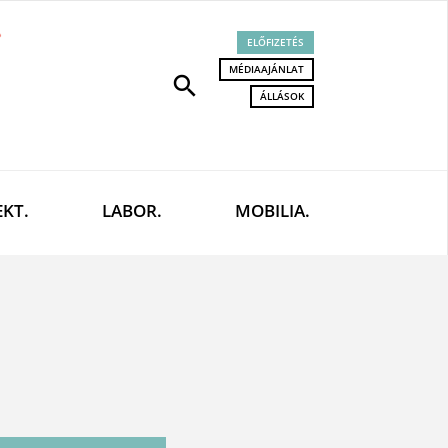
ELŐFIZETÉS
MÉDIAAJÁNLAT
search
ÁLLÁSOK
EKT.
LABOR.
MOBILIA.