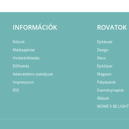
INFORMÁCIÓK
ROVATOK
Rólunk
Építészet
Médiaajánlat
Design
Hirdetésfeladás
Deco
Előfizetés
Építőipar
Adatvédelmi szabályzat
Magazin
Impresszum
Pályázatok
RSS
Eseménynaptár
Állások
MOME X BE LIGHT