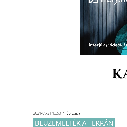
K
2021-09-21 13:53
Építőipar
AZ
BEÜZEMELTÉK A TERRÁN