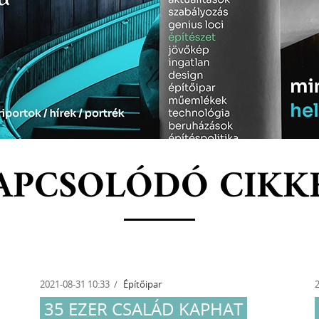
APCSOLÓDÓ CIKK
2021-08-31 10:33
Építőipar
35 EZER CSALÁD KAPHAT