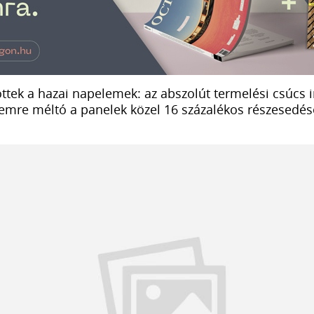
öttek a hazai napelemek: az abszolút termelési csúcs
lemre méltó a panelek közel 16 százalékos részesedé