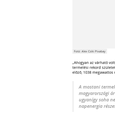
Fotó: Alex Csiki Pixabay
„Ahogyan az várható vol
termelési rekord születe
előző, 1038 megawattos r
A mostani termel
magyarországi ár
ugyanígy soha ne
napenergia része