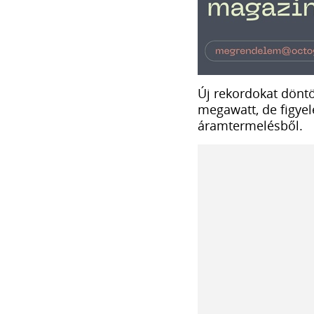
Új rekordokat dönt
megawatt, de figye
áramtermelésből.