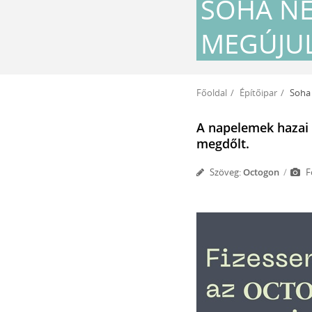
SOHA NE
MEGÚJU
Főoldal
Építőipar
Soha ne
A napelemek hazai t
megdőlt.
Szöveg:
Octogon
F