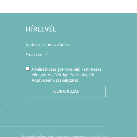
HÍRLEVÉL
Iratkozz fel hírlevelünkre!
A Feliratkozás gombra való kattintással
elfogadom a Vertigo Publishing Kft.
Adatvédelmi szabályzatát
.
FELIRATKOZÁS
!
Weboldalunkon a biztonságos internetes bankkártyás