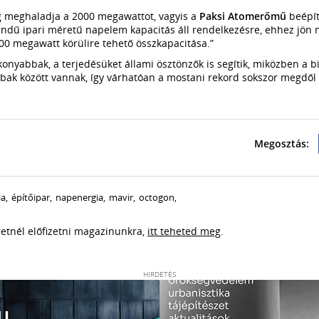
 meghaladja a 2000 megawattot, vagyis a
Paksi Atomerőmű
beépít
dű ipari méretű napelem kapacitás áll rendelkezésre, ehhez jön 
0 megawatt körülire tehető összkapacitása.”
nyabbak, a terjedésüket állami ösztönzők is segítik, miközben a 
bbak között vannak, így várhatóan a mostani rekord sokszor megdől
ia
,
építőipar
,
napenergia
,
mavir
,
octogon
,
eretnél előfizetni magazinunkra,
itt teheted meg
.
HIRDETÉS