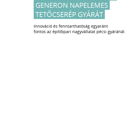
GENERON NAPELEMES
ÁG
TETŐCSERÉP GYÁRÁT
Innováció és fenntarthatóság egyaránt
fontos az építőipari nagyvállalat pécsi gyáránál.
llandó a
üggetlen,