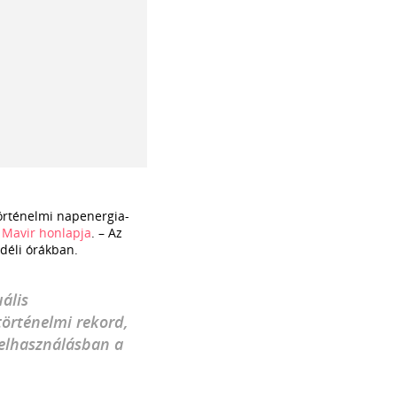
örténelmi napenergia-
a
Mavir honlapja
. – Az
déli órákban.
ális
történelmi rekord,
felhasználásban a