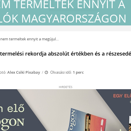
M TERMELTEK ENNYIT A
LÓK MAGYARORSZÁGON
m termeltek ennyit a megújulók Magyarországon
ermelési rekordja abszolút értékben és a részesedés
otó:
Alex Csiki Pixabay
Olvasási idő:
1 perc
HIRDETÉS