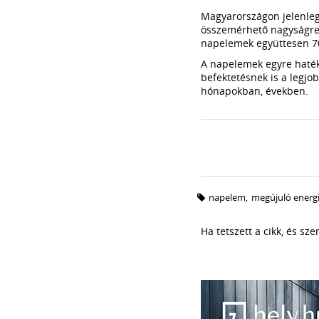
Magyarországon jelenleg
összemérhető nagyságren
napelemek együttesen 70
A napelemek egyre hatéko
befektetésnek is a legjo
hónapokban, években.
napelem
,
megújuló energ
Ha tetszett a cikk, és sz