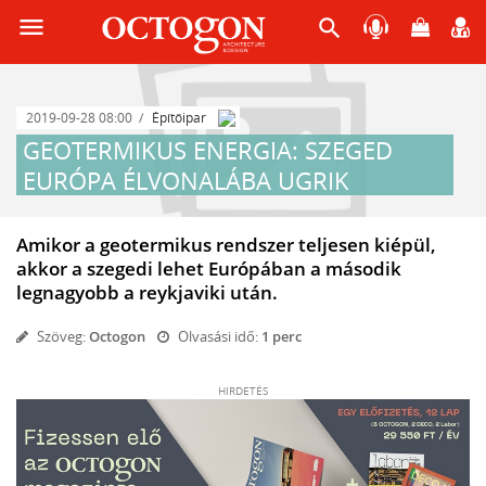
menu
search
2019-09-28 08:00
Építőipar
GEOTERMIKUS ENERGIA: SZEGED
EURÓPA ÉLVONALÁBA UGRIK
Amikor a geotermikus rendszer teljesen kiépül,
akkor a szegedi lehet Európában a második
legnagyobb a reykjaviki után.
Szöveg:
Octogon
Olvasási idő:
1 perc
HIRDETÉS