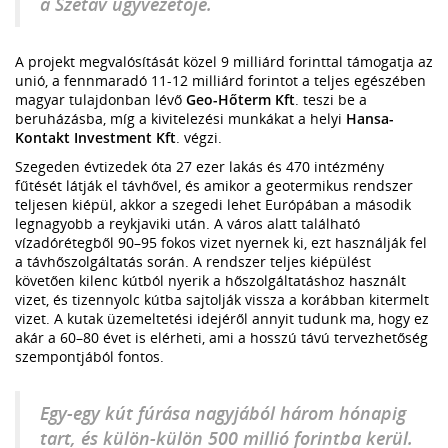
a Szetáv ügyvezetője.
A projekt megvalósítását közel 9 milliárd forinttal támogatja az
unió, a fennmaradó 11-12 milliárd forintot a teljes egészében
magyar tulajdonban lévő
Geo-Hőterm Kft
. teszi be a
beruházásba, míg a kivitelezési munkákat a helyi
Hansa-
Kontakt Investment Kft
. végzi.
Szegeden évtizedek óta 27 ezer lakás és 470 intézmény
fűtését látják el távhővel, és amikor a geotermikus rendszer
teljesen kiépül, akkor a szegedi lehet Európában a második
legnagyobb a reykjaviki után. A város alatt található
vízadórétegből 90–95 fokos vizet nyernek ki, ezt használják fel
a távhőszolgáltatás során. A rendszer teljes kiépülést
követően kilenc kútból nyerik a hőszolgáltatáshoz használt
vizet, és tizennyolc kútba sajtolják vissza a korábban kitermelt
vizet. A kutak üzemeltetési idejéről annyit tudunk ma, hogy ez
akár a 60–80 évet is elérheti, ami a hosszú távú tervezhetőség
szempontjából fontos.
Egy-egy kút fúrása nagyjából három hónapig
tart, és külön-külön 500 millió forintba kerül.