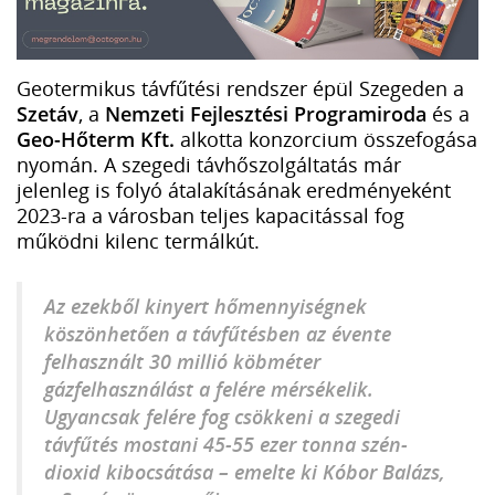
Geotermikus távfűtési rendszer épül Szegeden a
Szetáv
, a
Nemzeti Fejlesztési Programiroda
és a
Geo-Hőterm Kft.
alkotta konzorcium összefogása
nyomán. A szegedi távhőszolgáltatás már
jelenleg is folyó átalakításának eredményeként
2023-ra a városban teljes kapacitással fog
működni kilenc termálkút.
Az ezekből kinyert hőmennyiségnek
köszönhetően a távfűtésben az évente
felhasznált 30 millió köbméter
gázfelhasználást a felére mérsékelik.
Ugyancsak felére fog csökkeni a szegedi
távfűtés mostani 45-55 ezer tonna szén-
dioxid kibocsátása – emelte ki Kóbor Balázs,