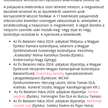
A pályázatra elektronikus úton lehetett nevezni, a megvalósult
épületek terveivel és az épületekről, valamint azok
környezetéről készült fotókkal. A 17 beérkezett pályaműből
előzsűrizést követően tizenegyet választottak ki, amelyeket a
bírálóbizottság a helyszínen is megtekintett. A végső döntést a
helyszíni szemlék után hozták meg: négy díjat és négy
különdíjat osztottak ki. A nyertesek a következők:
Az Év Balatoni Háza 2024. pályázat fődíjasa, a Magyar
Építész Kamara különdíjasa, valamint a Magyar
Építőművészek Szövetsége különdíjasa: Keszthely,
„Kiskastély” Római Katolikus Óvoda (Építész:
Kisberzsenyi-Nagy György)
Az Év Balatoni Háza 2024. pályázat díjazottja, a Magyar
Építészek Veszprém Megyei Kamarájának különdíjasa:
Balatonfüred,
Esterházy-kastély
nyaralástörténeti
Látogatóközpont (Építészet: MCXVI
Építészműterem, Herczeg László, Vörös Tamás DLA,
Kiállítás: Konkrét Stúdió, Magyar Kastélyprogram Kft.)
Az Év Balatoni Háza 2024. pályázat díjazottja:
Zánkai
lakóház
(Építész: Fortvingler Éva DLA és Bulcsu Tamás)
Az Év Balatoni Háza 2024. pályázat díjazottja:
Révfülöpi
családi ház
(Építész: Soltész Noémi és Pajer Nóra)