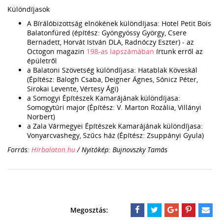
Különdíjasok
A Bírálóbizottság elnökének különdíjasa: Hotel Petit Bois
Balatonfüred (építész: Gyöngyössy György, Csere
Bernadett, Horvát István DLA, Radnóczy Eszter) - az
Octogon magazin
198-as lapszámában
írtunk erről az
épületről
a Balatoni Szövetség különdíjasa: Hatablak Köveskál
(Építész: Balogh Csaba, Deigner Ágnes, Sónicz Péter,
Sirokai Levente, Vértesy Ági)
a Somogyi Építészek Kamarájának különdíjasa:
Somogytúri major (Építész: V. Marton Rozália, Villányi
Norbert)
a Zala Vármegyei Építészek Kamarájának különdíjasa:
Vonyarcvashegy, Szűcs ház (Építész: Zsuppányi Gyula)
Forrás:
Hírbalaton.hu
/ Nyitókép: Bujnovszky Tamás