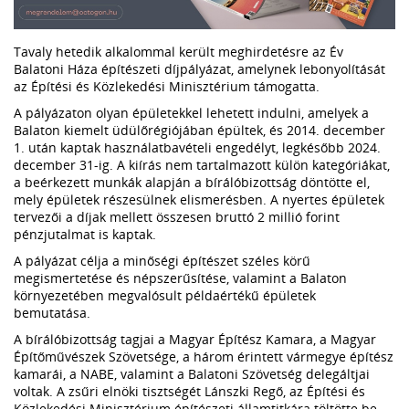
Tavaly hetedik alkalommal került meghirdetésre az Év
Balatoni Háza építészeti díjpályázat, amelynek lebonyolítását
az Építési és Közlekedési Minisztérium támogatta.
A pályázaton olyan épületekkel lehetett indulni, amelyek a
Balaton kiemelt üdülőrégiójában épültek, és 2014. december
1. után kaptak használatbavételi engedélyt, legkésőbb 2024.
december 31-ig. A kiírás nem tartalmazott külön kategóriákat,
a beérkezett munkák alapján a bírálóbizottság döntötte el,
mely épületek részesülnek elismerésben. A nyertes épületek
tervezői a díjak mellett összesen bruttó 2 millió forint
pénzjutalmat is kaptak.
A pályázat célja a minőségi építészet széles körű
megismertetése és népszerűsítése, valamint a Balaton
környezetében megvalósult példaértékű épületek
bemutatása.
A bírálóbizottság tagjai a Magyar Építész Kamara, a Magyar
Építőművészek Szövetsége, a három érintett vármegye építész
kamarái, a NABE, valamint a Balatoni Szövetség delegáltjai
voltak. A zsűri elnöki tisztségét Lánszki Regő, az Építési és
Közlekedési Minisztérium építészeti államtitkára töltötte be.