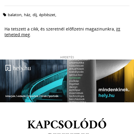
balaton
,
ház
,
díj
,
építészet
,
Ha tetszett a cikk, és szeretnél előfizetni magazinunkra,
itt
teheted meg
.
HIRDETÉS
KAPCSOLÓDÓ