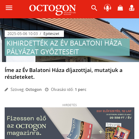
menu
search
2025-05-06 10:03
Építészet
KIHIRDETTÉK AZ ÉV BALATONI HÁZA
PÁLYÁZAT GYŐZTESEIT
Íme az Év Balatoni Háza díjazottjai, mutatjuk a
részleteket.
Szöveg:
Octogon
Olvasási idő:
1 perc
HIRDETÉS