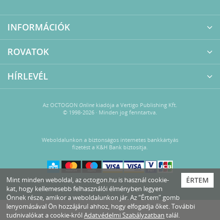
INFORMÁCIÓK
ROVATOK
HÍRLEVÉL
Az OCTOGON
Online
kiadója a Vertigo Publishing Kft.
© 1998-2026 · Minden jog fenntartva.
Weboldalunkon a biztonságos internetes bankkártyás
fizetést a K&H Bank biztosítja.
Mint minden weboldal, az octogon.hu is használ cookie-
ÉRTEM
kat, hogy kellemesebb felhasználói élményben legyen
Önnek része, amikor a weboldalunkon jár. Az “Értem” gomb
lenyomásával Ön hozzájárul ahhoz, hogy elfogadja őket. További
tudnivalókat a cookie-król
Adatvédelmi Szabályzatban
talál.