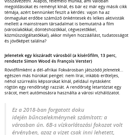
visszavezetni. Alapos, felemelő munka, ami valóban
megoldásokat és reményt kínál, és bár ez már egy másik cikk
témája, azért bennünket feszít a kérdés: vajon ha az
önmagukat erdőbe száműző önkéntesek és lelkes aktivisták
mellett a mainstream társadalmat is bemutatná a film
(városlakókkal, döntéshozókkal, cégvezetőkkel,
közműszolgáltatókkal), akkor milyen hozzáállást, tudatosságot
és jövőképet találna?
Jelenetek egy kiszáradt városból (a kísérőfilm, 13 perc,
rendezte Simon Wood és François Verster)
Rövidfilmként a dél-afrikai Fokvárosban játszódó
Jelenetek...
egészen más húrokat penget: nem lírai, inkább erőteljes,
néhol szürreális képsorokat kínál, például nyitásként
rögtön egy rendőrségi razziát. A rendőrség letartóztat egy
srácot, mert autómosásra használta a városi vízhálózatot.
Ez a 2018-ban forgatott doku
idején bűncselekménynek számított: a
városban ún. 6B-s vízkorlátozási fokozat volt
érvényben, azaz a vizet csak inni lehetett,