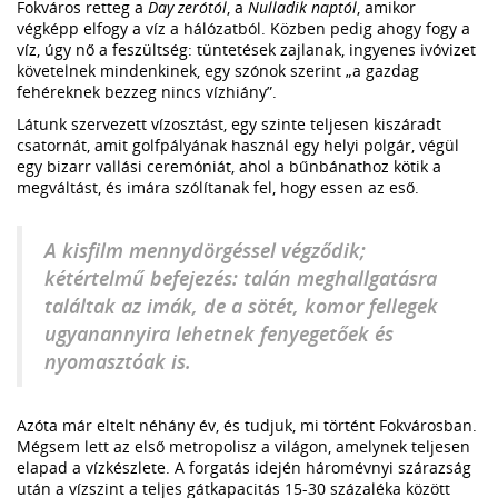
Fokváros retteg a
Day zerótól
, a
Nulladik naptól
, amikor
végképp elfogy a víz a hálózatból. Közben pedig ahogy fogy a
víz, úgy nő a feszültség: tüntetések zajlanak, ingyenes ivóvizet
követelnek mindenkinek, egy szónok szerint „a gazdag
fehéreknek bezzeg nincs vízhiány”.
Látunk szervezett vízosztást, egy szinte teljesen kiszáradt
csatornát, amit golfpályának használ egy helyi polgár, végül
egy bizarr vallási ceremóniát, ahol a bűnbánathoz kötik a
megváltást, és imára szólítanak fel, hogy essen az eső.
A kisfilm mennydörgéssel végződik;
kétértelmű befejezés: talán meghallgatásra
találtak az imák, de a sötét, komor fellegek
ugyanannyira lehetnek fenyegetőek és
nyomasztóak is.
Azóta már eltelt néhány év, és tudjuk, mi történt Fokvárosban.
Mégsem lett az első metropolisz a világon, amelynek teljesen
elapad a vízkészlete. A forgatás idején háromévnyi szárazság
után a vízszint a teljes gátkapacitás 15-30 százaléka között