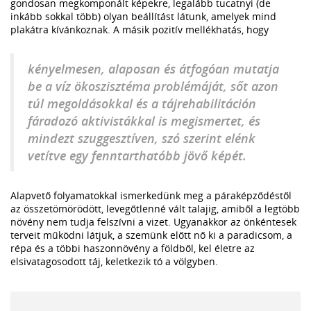
gondosan megkomponált képekre, legalább tucatnyi (de
inkább sokkal több) olyan beállítást látunk, amelyek mind
plakátra kívánkoznak. A másik pozitív mellékhatás, hogy
kényelmesen, alaposan és átfogóan mutatja
be a víz ökoszisztéma problémáját, sőt azon
túl megoldásokkal és a tájrehabilitáción
fáradozó aktivistákkal is megismertet, és
mindezt szuggesztíven, szó szerint elénk
vetítve egy fenntarthatóbb jövő képét.
Alapvető folyamatokkal ismerkedünk meg a páraképződéstől
az összetömörödött, levegőtlenné vált talajig, amiből a legtöbb
növény nem tudja felszívni a vizet. Ugyanakkor az önkéntesek
terveit működni látjuk, a szemünk előtt nő ki a paradicsom, a
répa és a többi haszonnövény a földből, kel életre az
elsivatagosodott táj, keletkezik tó a völgyben.