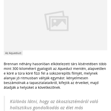
Az Aqueduct
Brennan néhány hasonlóan elkötelezett társ kíséretében több
mint 300 kilométert gyalogolt az
Aqueduct
mentén, alapvetően
e köré a túra köré fűzi fel a sokszereplős filmjét, melynek
alanyai jó ritmusban váltják egymást: kényelmesen
beszámolnak a tapasztalataikról, kifejtik az érveiket, majd
átadják a helyüket a következőnek.
Különös látni, hogy az ökoszisztémáról való
holisztikus gondolkodás az élet más