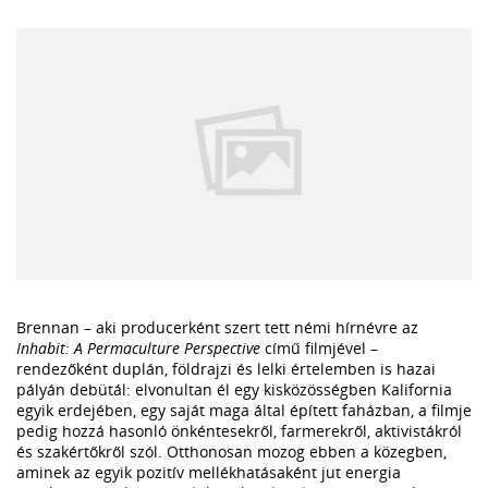
Brennan – aki producerként szert tett némi hírnévre az
Inhabit: A Permaculture Perspective
című filmjével –
rendezőként duplán, földrajzi és lelki értelemben is hazai
pályán debütál: elvonultan él egy kisközösségben Kalifornia
egyik erdejében, egy saját maga által épített faházban, a filmje
pedig hozzá hasonló önkéntesekről, farmerekről, aktivistákról
és szakértőkről szól. Otthonosan mozog ebben a közegben,
aminek az egyik pozitív mellékhatásaként jut energia