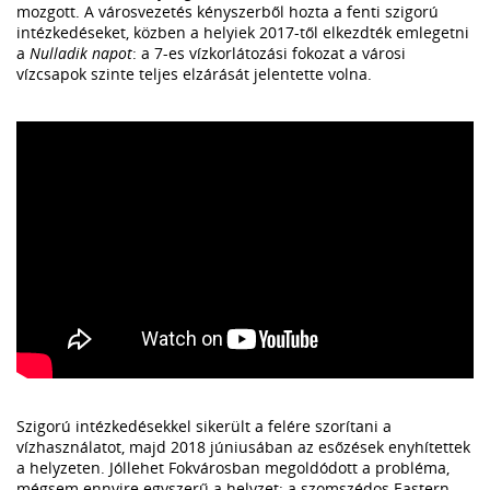
mozgott. A városvezetés kényszerből hozta a fenti szigorú
intézkedéseket, közben a helyiek 2017-től elkezdték emlegetni
a
Nulladik napot
: a 7-es vízkorlátozási fokozat a városi
vízcsapok szinte teljes elzárását jelentette volna.
Szigorú intézkedésekkel sikerült a felére szorítani a
vízhasználatot, majd 2018 júniusában az esőzések enyhítettek
a helyzeten. Jóllehet Fokvárosban megoldódott a probléma,
mégsem ennyire egyszerű a helyzet: a szomszédos Eastern