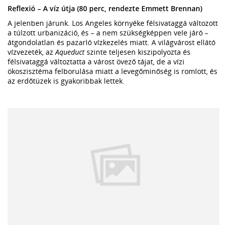
Reflexió – A víz útja (80 perc, rendezte Emmett Brennan)
A jelenben járunk. Los Angeles környéke félsivataggá változott
a túlzott urbanizáció, és – a nem szükségképpen vele járó –
átgondolatlan és pazarló vízkezelés miatt. A világvárost ellátó
vízvezeték, az
Aqueduct
szinte teljesen kiszipolyozta és
félsivataggá változtatta a várost övező tájat, de a vízi
ökoszisztéma felborulása miatt a levegőminőség is romlott, és
az erdőtüzek is gyakoribbak lettek.