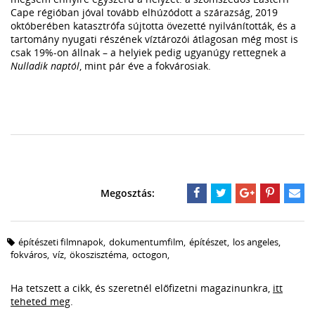
Cape régióban jóval tovább elhúzódott a szárazság, 2019
októberében katasztrófa sújtotta övezetté nyilvánították, és a
tartomány nyugati részének víztározói átlagosan még most is
csak 19%-on állnak – a helyiek pedig ugyanúgy rettegnek a
Nulladik naptól
, mint pár éve a fokvárosiak.
építészeti filmnapok
,
dokumentumfilm
,
építészet
,
los angeles
,
fokváros
,
víz
,
ökoszisztéma
,
octogon
,
Ha tetszett a cikk, és szeretnél előfizetni magazinunkra,
itt
teheted meg
.