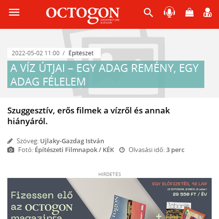
menu
search
2022-05-02 11:00
Építészet
A VÍZ ÚTJAI – EGY ADAG REMÉNY, EGY
ADAG FÉLELEM
Szuggesztív, erős filmek a vízről és annak
hiányáról.
Szöveg:
Ujlaky-Gazdag István
Fotó:
Építészeti Filmnapok / KÉK
Olvasási idő:
3 perc
HIRDETÉS