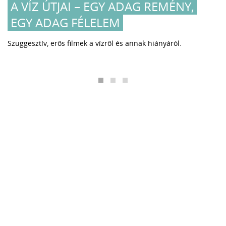
REMÉNY,
EGY ZSENI, AKI NÉLKÜL M
LENNE AZ ÉPÍTÉSZET
ányáról.
Peter Rice emblematikus épületek egész sorá
kéznyomát.