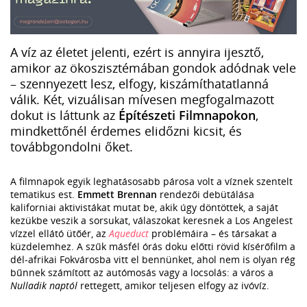
A víz az életet jelenti, ezért is annyira ijesztő,
amikor az ökoszisztémában gondok adódnak vele
– szennyezett lesz, elfogy, kiszámíthatatlanná
válik. Két, vizuálisan mívesen megfogalmazott
dokut is láttunk az
Építészeti Filmnapokon
,
mindkettőnél érdemes elidőzni kicsit, és
továbbgondolni őket.
A filmnapok egyik leghatásosabb párosa volt a víznek szentelt
tematikus est.
Emmett Brennan
rendezői debütálása
kaliforniai aktivistákat mutat be, akik úgy döntöttek, a saját
kezükbe veszik a sorsukat, válaszokat keresnek a Los Angelest
vízzel ellátó ütőér, az
Aqueduct
problémáira – és társakat a
küzdelemhez. A szűk másfél órás doku előtti rövid kísérőfilm a
dél-afrikai Fokvárosba vitt el bennünket, ahol nem is olyan rég
bűnnek számított az autómosás vagy a locsolás: a város a
Nulladik naptól
rettegett, amikor teljesen elfogy az ivóvíz.