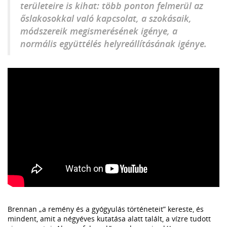
területeire is kihat: több ponton felmerül az
őslakosokkal való kapcsolat, a szokásaik,
módszereik megismerésének igénye, a
normális együttélés helyreállításának igénye.
Brennan „a remény és a gyógyulás történeteit” kereste, és
mindent, amit a négyéves kutatása alatt talált, a vízre tudott