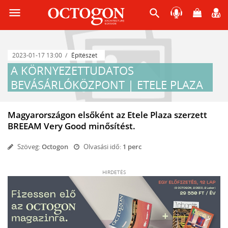
menu
search
2023-01-17 13:00
Építészet
A KÖRNYEZETTUDATOS
BEVÁSÁRLÓKÖZPONT | ETELE PLAZA
Magyarországon elsőként az Etele Plaza szerzett
BREEAM Very Good minősítést.
Szöveg:
Octogon
Olvasási idő:
1 perc
HIRDETÉS