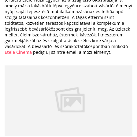
amely már a lakásból kilépve egyénre szabott vásárlói élményt
nyújt saját fejlesztésű mobilalkalmazásának és felhőalapú
szolgáltatásainak köszönhetően. A tágas éttermi szint
zöldtetős, közvetlen teraszos kapcsolatával a komplexum a
legfrissebb bevásárlóközpont designt jeleníti meg. Az üzletek
mellett élelmiszer-áruház, éttermek, kávézók, fitneszterem,
gyermekjátszóház és szolgáltatások széles köre várja a
vásárlókat. A bevásárló- és szórakoztatóközpontban működő
Etele Cinema
pedig új szintre emeli a mozi élményt.