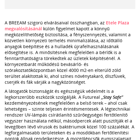
A BREEAM szigorú elvárásaival összhangban, az
Etele Plaza
megvalósításánál
külön figyelmet kapott a könnyű
megközelíthetőség biztosítása, a fényszennyezés, valamint a
közvetlen környezeti terhelés minimalizálása, az időtálló
anyagok beépítése és a hulladék újrafelhasználásának
elősegítése is. A minősítésnek megfelelően a bérlők is a
fenntarthatóságra törekedtek az üzletek kiépítésénél. A
környezetbarát működésű bevásárló- és
szórakoztatóközpontban közel 4000 m2-en elterülő zöld
terültet alakítottak ki, ahol színes növénytakaró, díszfüvek,
cserjék és fák várják a nagyközönséget.
A látogatók biztonságát és egészségük védelmét is a
legkorszerűbb eszközök szolgálják. A Futureal
„Stay Safe”
kezdeményezésének megfelelően a belső terek – ahol csak
lehetséges – szinte teljesen érintésmentesek. A légtechnikai
rendszer UV-lámpás csírátlanító szűrőegységei fertőtlenítő
vegyszer használata nélkül, másodpercek alatt pusztítják el a
levegőben lévő vírusok és baktériumok közel 100 százalékát. A
legforgalmasabb területeken és a mosdókban fertőtlenítési
pontok állnak rendelkezésre. A mozgólépcsők gumiszalagjait