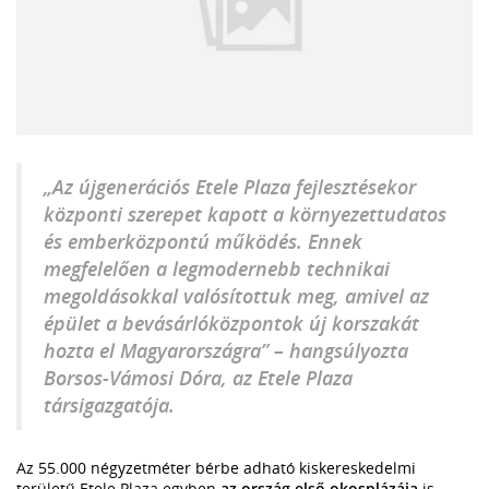
„Az újgenerációs Etele Plaza fejlesztésekor
központi szerepet kapott a környezettudatos
és emberközpontú működés. Ennek
megfelelően a legmodernebb technikai
megoldásokkal valósítottuk meg, amivel az
épület a bevásárlóközpontok új korszakát
hozta el Magyarországra” – hangsúlyozta
Borsos-Vámosi Dóra, az Etele Plaza
társigazgatója.
Az 55.000 négyzetméter bérbe adható kiskereskedelmi
területű Etele Plaza egyben
az ország első okosplázája
is,