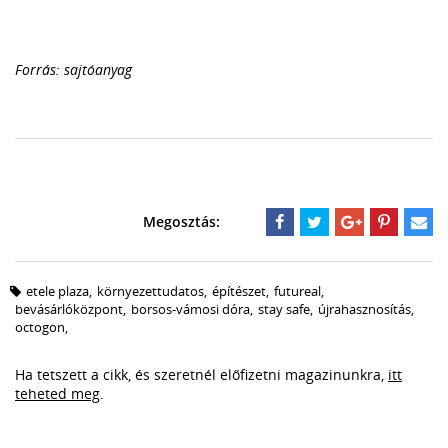
Forrás: sajtóanyag
etele plaza
,
környezettudatos
,
építészet
,
futureal
,
bevásárlóközpont
,
borsos-vámosi dóra
,
stay safe
,
újrahasznosítás
,
octogon
,
Ha tetszett a cikk, és szeretnél előfizetni magazinunkra,
itt
teheted meg
.