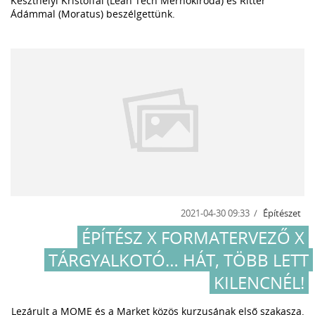
Keszthelyi Kristóffal (Lean Tech Mérnökiroda) és Ritter
Ádámmal (Moratus) beszélgettünk.
2021-04-30 09:33
Építészet
ÉPÍTÉSZ X FORMATERVEZŐ X
TÁRGYALKOTÓ… HÁT, TÖBB LETT
KILENCNÉL!
Lezárult a MOME és a Market közös kurzusának első szakasza.