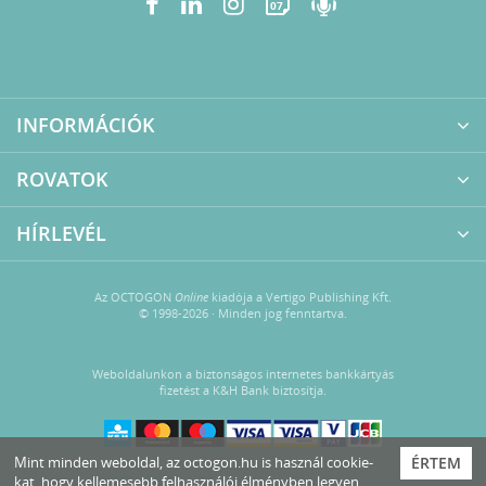
07
INFORMÁCIÓK
ROVATOK
HÍRLEVÉL
Az OCTOGON
Online
kiadója a Vertigo Publishing Kft.
© 1998-2026 · Minden jog fenntartva.
Weboldalunkon a biztonságos internetes bankkártyás
fizetést a K&H Bank biztosítja.
Mint minden weboldal, az octogon.hu is használ cookie-
ÉRTEM
kat, hogy kellemesebb felhasználói élményben legyen