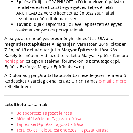
Építész fődíj
: a GRAPHISOFT a Fődíjat elnyerő pályázó
rendelkezésére bocsát egy egyéves, teljes értékű
ARCHICAD 22 verzió licencet az Építész zsűri által
legjobbnak ítélt diplomatervért.
További díjak
: Diplomadíj oklevél, építészeti és egyéb
szakmai könyvek és pénzjutalmak.
A pályázat ünnepélyes eredményhirdetését az UIA által
meghirdetett
Építészet Világnapján
, várhatóan 2019. október
7-én, hétfő délután tartjuk a
Magyar Építészek Háza Kós
Károly
termében. A díjazott terveket a Magyar Építész Kamara
honlapján
és egyéb szakmai fórumokon is bemutatják ( pl.
Építész Évkönyv, Magyar Építőművészet).
A Diplomadíj pályázattal kapcsolatban esetlegesen felmerülő
kérdéseket kizárólag e-mailen, az Ulrich Tamás
e-mail címére
kell elküldeni.
Letölthető tartalmak
Belsőépítész Tagozat kiírása
Műemlékvédelmi Tagozat kiírása
Táj- és kertépítész Tagozat kiírása
Terület- és Településrendezési Tagozat kiírása