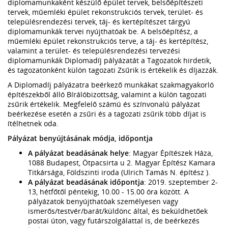
diplomamunkaként készülő épület tervek, belsőépítészeti
tervek, műemléki épület rekonstrukciós tervek, terület- és
településrendezési tervek, táj- és kertépítészet tárgyú
diplomamunkák tervei nyújthatóak be. A belsőépítész, a
műemléki épület rekonstrukciós terve, a táj- és kertépítész,
valamint a terület- és településrendezési tervezési
diplomamunkák Diplomadíj pályázatát a Tagozatok hirdetik,
és tagozatonként külön tagozati Zsűrik is értékelik és díjazzák.
A Diplomadíj pályázatra beérkező munkákat szakmagyakorló
építészekből álló Bírálóbizottság, valamint a külön tagozati
zsűrik értékelik. Megfelelő számú és színvonalú pályázat
beérkezése esetén a zsűri és a tagozati zsűrik több díjat is
ítélhetnek oda.
Pályázat benyújtásának módja, időpontja
A pályázat beadásának helye
: Magyar Építészek Háza,
1088 Budapest, Ötpacsirta u 2. Magyar Építész Kamara
Titkársága, Földszinti iroda (Ulrich Tamás N. építész ).
A pályázat beadásának időpontja
: 2019. szeptember 2-
13, hétfőtől péntekig, 10.00 - 15.00 óra között. A
pályázatok benyújthatóak személyesen vagy
ismerős/testvér/barát/küldönc által, és beküldhetőek
postai úton, vagy futárszolgálattal is, de beérkezés