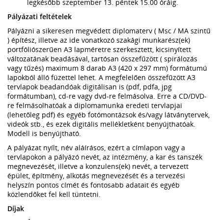
legkésőbb szeptember 13. péntek 15.00 óráig.
Pályázati feltételek
Pályázni a sikeresen megvédett diplomaterv ( Msc / MA szintű
) építész, illetve az ide vonatkozó szakági munkarész(ek)
portfóliószerűen A3 lapméretre szerkesztett, kicsinyített
változatának beadásával, tartósan összefűzött ( spirálozás
vagy tűzés) maximum 8 darab A3 (420 x 297 mm) formátumú
lapokból álló füzettel lehet. A megfelelően összefűzött A3
tervlapok beadandóak digitálisan is (pdf, pdfa, jpg
formátumban), cd-re vagy dvd-re felmásolva. Erre a CD/DVD-
re felmásolhatóak a diplomamunka eredeti tervlapjai
(lehetőleg pdf) és egyéb fotómontázsok és/vagy látványtervek,
videók stb., és ezek digitális mellékletként benyújthatóak.
Modell is benyújtható.
A pályázat nyílt, név aláírásos, ezért a címlapon vagy a
tervlapokon a pályázó nevét, az intézmény, a kar és tanszék
megnevezését, illetve a konzulens(ek) nevét, a tervezett
épület, építmény, alkotás megnevezését és a tervezési
helyszín pontos címét és fontosabb adatait és egyéb
közlendőket fel kell tüntetni.
Díjak