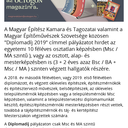
A Magyar Építész Kamara és Tagozatai valamint a
Magyar Építőművészek Szövetsége közösen
"Diplomadíj 2019" címmel pályázatot hirdet az
egyetemi 10 féléves osztatlan képzésben (Msc /
MA szintű ), vagy az osztott, alap- és
mesterképzésben is (3 + 2 éves azaz Bsc / BA +
Msc / MA ) szinten végzett hallgatók részére.
A 2018. év második félévében, vagy 2019. első félévében
diplomázott, és végzett okleveles építészek, építészmérnökök
és építésztervező művészek, belsőépítészek, az okleveles
településmérnök képzésben vagy a településmérnöki Msc
képzésben, valamint a településtervezési diplomamunkát
készítő, építész/építészmérnöki mesterképzésben részt vettek,
továbbá a tájépítészmérnök és táj- és kertépítész
Mesterszakon végzettek számára.
A
Diplomadíj
pályázaton csak Msc és MA szintű