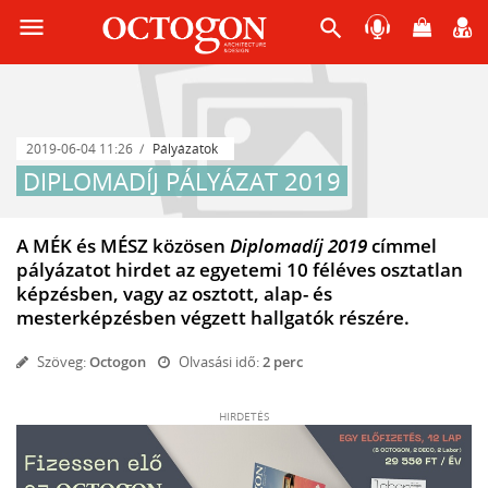
menu
search
2019-06-04 11:26
Pályázatok
DIPLOMADÍJ PÁLYÁZAT 2019
A MÉK és MÉSZ közösen
Diplomadíj 2019
címmel
pályázatot hirdet az egyetemi 10 féléves osztatlan
képzésben, vagy az osztott, alap- és
mesterképzésben végzett hallgatók részére.
Szöveg:
Octogon
Olvasási idő:
2 perc
HIRDETÉS