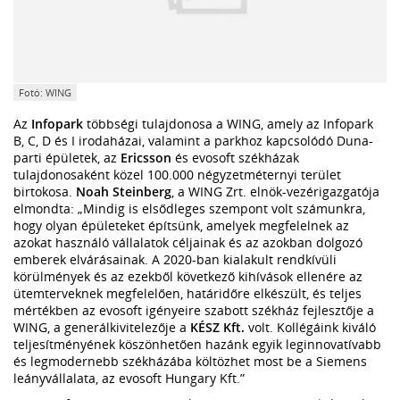
Fotó: WING
Az
Infopark
többségi tulajdonosa a WING, amely az Infopark
B, C, D és I irodaházai, valamint a parkhoz kapcsolódó Duna-
parti épületek, az
Ericsson
és evosoft székházak
tulajdonosaként közel 100.000 négyzetméternyi terület
birtokosa.
Noah Steinberg
, a WING Zrt. elnök-vezérigazgatója
elmondta: „Mindig is elsődleges szempont volt számunkra,
hogy olyan épületeket építsünk, amelyek megfelelnek az
azokat használó vállalatok céljainak és az azokban dolgozó
emberek elvárásainak. A 2020-ban kialakult rendkívüli
körülmények és az ezekből következő kihívások ellenére az
ütemterveknek megfelelően, határidőre elkészült, és teljes
mértékben az evosoft igényeire szabott székház fejlesztője a
WING, a generálkivitelezője a
KÉSZ Kft.
volt. Kollégáink kiváló
teljesítményének köszönhetően hazánk egyik leginnovatívabb
és legmodernebb székházába költözhet most be a Siemens
leányvállalata, az evosoft Hungary Kft.”