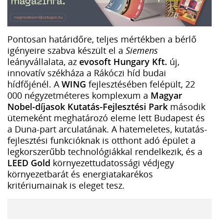
Pontosan határidőre, teljes mértékben a bérlő
igényeire szabva készült el a
Siemens
leányvállalata, az
evosoft Hungary Kft.
új,
innovatív székháza a Rákóczi híd budai
hídfőjénél. A
WING
fejlesztésében felépült, 22
000 négyzetméteres komplexum a
Magyar
Nobel-díjasok Kutatás-Fejlesztési Park
második
ütemeként meghatározó eleme lett Budapest és
a Duna-part arculatának. A hatemeletes, kutatás-
fejlesztési funkcióknak is otthont adó épület a
legkorszerűbb technológiákkal rendelkezik, és a
LEED Gold
környezettudatossági védjegy
környezetbarát és energiatakarékos
kritériumainak is eleget tesz.