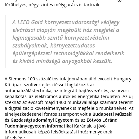
férőhelyes, négyszintes mélygarázs is tartozik.
A LEED Gold környezettudatossági védjegy
elvárásai alapján megépült ház megfelel a
legmagasabb szintű környezetvédelmi
szabályoknak, környezettudatos
épületgépészeti technológiákkal rendelkezik
és kiváló minőségű anyagokból készült.
A Siemens 100 százalékos tulajdonában álló evosoft Hungary
Kft. ipari szoftverfejlesztéssel foglalkozik az
automatizálástechnika, az integrált hajtásvezérlés, az orvosi
képalkotás, az elektromos autók és energetika területén. Az új
székház az evosoft majd 1400 munkavállalója számára teremt
a digitalizáció követelményeinek is megfelelő munkahelyet. Az
elhelyezkedésénél fontos szempont volt a
Budapesti Műszaki
és Gazdaságtudományi Egyetem
és az
Eötvös Lóránd
Tudományegyetem Informatikai Kar
ának, a jövő
informatikusait képző felsőoktatási intézményeknek
közelsége.