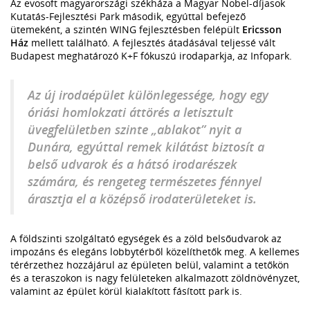
Az evosoft magyarországi székháza a Magyar Nobel-díjasok
Kutatás-Fejlesztési Park második, egyúttal befejező
ütemeként, a szintén WING fejlesztésben felépült
Ericsson
Ház
mellett található. A fejlesztés átadásával teljessé vált
Budapest meghatározó K+F fókuszú irodaparkja, az Infopark.
Az új irodaépület különlegessége, hogy egy
óriási homlokzati áttörés a letisztult
üvegfelületben szinte „ablakot” nyit a
Dunára, egyúttal remek kilátást biztosít a
belső udvarok és a hátsó irodarészek
számára, és rengeteg természetes fénnyel
árasztja el a középső irodaterületeket is.
A földszinti szolgáltató egységek és a zöld belsőudvarok az
impozáns és elegáns lobbytérből közelíthetők meg. A kellemes
térérzethez hozzájárul az épületen belül, valamint a tetőkön
és a teraszokon is nagy felületeken alkalmazott zöldnövényzet,
valamint az épület körül kialakított fásított park is.