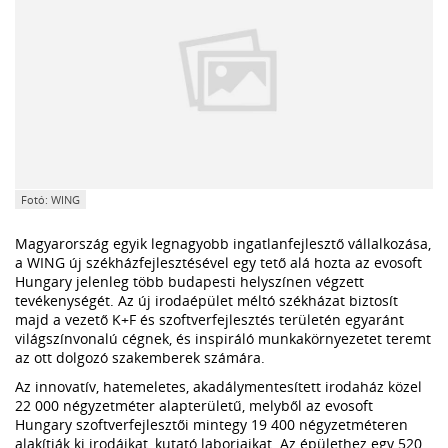
Fotó: WING
Magyarország egyik legnagyobb ingatlanfejlesztő vállalkozása,
a WING új székházfejlesztésével egy tető alá hozta az evosoft
Hungary jelenleg több budapesti helyszínen végzett
tevékenységét. Az új irodaépület méltó székházat biztosít
majd a vezető K+F és szoftverfejlesztés területén egyaránt
világszínvonalú cégnek, és inspiráló munkakörnyezetet teremt
az ott dolgozó szakemberek számára.
Az innovatív, hatemeletes, akadálymentesített irodaház közel
22 000 négyzetméter alapterületű, melyből az evosoft
Hungary szoftverfejlesztői mintegy 19 400 négyzetméteren
alakítják ki irodáikat, kutató laborjaikat. Az épülethez egy 520