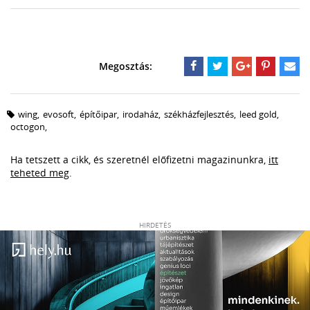
wing
,
evosoft
,
építőipar
,
irodaház
,
székházfejlesztés
,
leed gold
,
octogon
,
Ha tetszett a cikk, és szeretnél előfizetni magazinunkra,
itt
teheted meg
.
HIRDETÉS