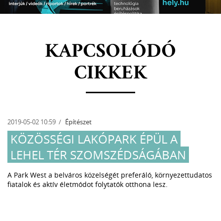
KAPCSOLÓDÓ
CIKKEK
2019-05-02 10:59
Építészet
KÖZÖSSÉGI LAKÓPARK ÉPÜL A
LEHEL TÉR SZOMSZÉDSÁGÁBAN
A Park West a belváros közelségét preferáló, környezettudatos
fiatalok és aktív életmódot folytatók otthona lesz.