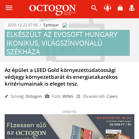
menu
search
2020-12-22 07:00
Építőipar
ELKÉSZÜLT AZ EVOSOFT HUNGARY
IKONIKUS, VILÁGSZÍNVONALÚ
SZÉKHÁZA
Az épület a LEED Gold környezettudatossági
védjegy környezetbarát és energiatakarékos
kritériumainak is eleget tesz.
Szöveg:
Octogon
Fotó:
WING
Olvasási idő:
2 perc
HIRDETÉS