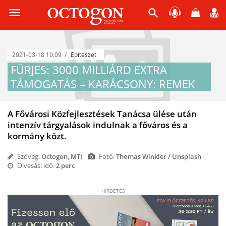
menu
search
2021-03-18 19:09
Építészet
FÜRJES: 3000 MILLIÁRD EXTRA
TÁMOGATÁS – KARÁCSONY: REMEK
A Fővárosi Közfejlesztések Tanácsa ülése után
intenzív tárgyalások indulnak a főváros és a
kormány közt.
Szöveg:
Octogon, MTI
Fotó:
Thomas Winkler / Unsplash
Olvasási idő:
2 perc
HIRDETÉS