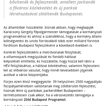
bővítenék és fejlesztenék, emellett javítanák
a fővárosi közlekedést és új parkok
létrehozásával zöldítenék Budapestet.
Az államtitkár hozzátette: bíznak abban, hogy megkapják
Karácsony Gergely főpolgármester támogatását a kormányzati
programokhoz és ahhoz a szándékhoz, hogy a kormány állami
költségvetési és uniós forrásokból több ezer milliárd forintot
fordítson Budapest fejlesztésére a következő években is.
Konkrét fejlesztésként a metróvonalak felújítását,
a villamospark megújulását és fonódó hálózat
kiépülését említette, és hozzátette, hogy hozzá kell látni a
HÉV felújításához, a hálózat bővítéséhez, valamint fejleszteni
kel az elővárosi vasutat, hogy minél kevesebben jöjjenek
autóval a város központjába.
Fürjes ezen kívül megjegyezte: 39 helyszínen 2500 nagypályás
focipályaméretben valósítanak meg zöldterület-fejlesztést,
hoznak létre új parkokat, parkerdőket Budapesten –
természetesen csak akkor, ha a városvezetés támogatja a
kormányzati
Zöld Budapest Programot
.