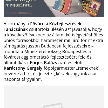
A kormány a
Fővárosi Közfejlesztések
Tanácsának
csütörtöki ülésén azt javasolja, hogy
a következő években az állami költségvetésből és
uniós forrásokból háromezer milliárd forint extra
támogatás jusson Budapesti fejlesztésekre –
mondta a Miniszterelnökség Budapest és a
fővárosi agglomeráció fejlesztéséért felelős
államtitkára,
Fürjes Balázs
az ülés előtt.
Karácsony Gergely
főpolgármester „remeknek”
nevezte a hírt, és jelezte: „készek vagyunk akár
naponta tárgyalni”.