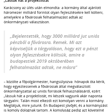
„Lássuk hát a projektlistát”
Karácsony az ülés után elmondta: a kormány által ajánlott
háromezer milliárd forintot olyan fejlesztésekre kell költeni,
amelyekre a fővárosiak felhatalmazást adtak az
önkormányzati választáson.
„Bejelentették, hogy 3000 milliárd jut uniós
pénzből a fővárosra. Remek. Mi azt
képviseljük a tárgyaláson, hogy ezt a pénzt
olyan fejlesztésekre költsük, amire a
budapestiek 2019 októberében
felhatalmazást adtak, ne másra”
– közölte a főpolgármester, hangsúlyozva: hónapok óta kérik,
hogy egyeztessenek a fővárosiak által megválasztott
önkormányzattal az uniós források felhasználásáról, ezért
„lássuk hát a projektlistát, mi készek vagyunk akár naponta
tárgyalni. Talán most elkezdi ezt komolyan venni a kormány.
Meglátjuk, mire jutunk. Én Budapest jövőjét, és a kormányzást
is komoly dolognak tartom. A komolyság pedig azt követelné