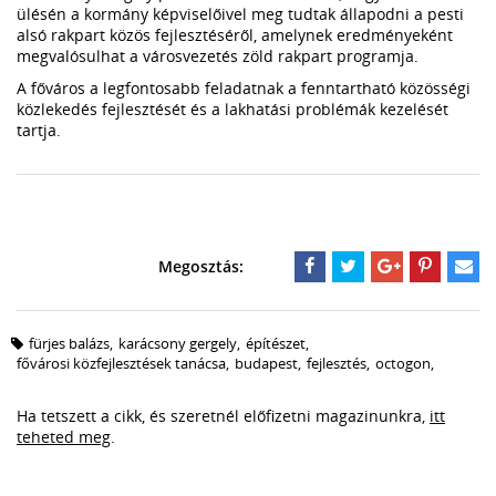
ülésén a kormány képviselőivel meg tudtak állapodni a pesti
alsó rakpart közös fejlesztéséről, amelynek eredményeként
megvalósulhat a városvezetés zöld rakpart programja.
A főváros a legfontosabb feladatnak a fenntartható közösségi
közlekedés fejlesztését és a lakhatási problémák kezelését
tartja.
fürjes balázs
,
karácsony gergely
,
építészet
,
fővárosi közfejlesztések tanácsa
,
budapest
,
fejlesztés
,
octogon
,
Ha tetszett a cikk, és szeretnél előfizetni magazinunkra,
itt
teheted meg
.