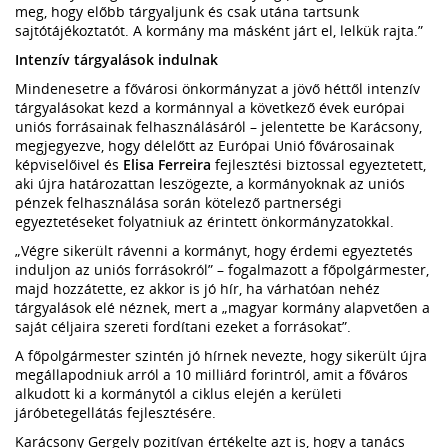
meg, hogy előbb tárgyaljunk és csak utána tartsunk
sajtótájékoztatót. A kormány ma másként járt el, lelkük rajta.”
Intenzív tárgyalások indulnak
Mindenesetre a fővárosi önkormányzat a jövő héttől intenzív
tárgyalásokat kezd a kormánnyal a következő évek európai
uniós forrásainak felhasználásáról – jelentette be Karácsony,
megjegyezve, hogy délelőtt az Európai Unió fővárosainak
képviselőivel és
Elisa Ferreira
fejlesztési biztossal egyeztetett,
aki újra határozattan leszögezte, a kormányoknak az uniós
pénzek felhasználása során kötelező partnerségi
egyeztetéseket folyatniuk az érintett önkormányzatokkal.
„Végre sikerült rávenni a kormányt, hogy érdemi egyeztetés
induljon az uniós forrásokról” – fogalmazott a főpolgármester,
majd hozzátette, ez akkor is jó hír, ha várhatóan nehéz
tárgyalások elé néznek, mert a „magyar kormány alapvetően a
saját céljaira szereti fordítani ezeket a forrásokat”.
A főpolgármester szintén jó hírnek nevezte, hogy sikerült újra
megállapodniuk arról a 10 milliárd forintról, amit a főváros
alkudott ki a kormánytól a ciklus elején a kerületi
járóbetegellátás fejlesztésére.
Karácsony Gergely pozitívan értékelte azt is, hogy a tanács