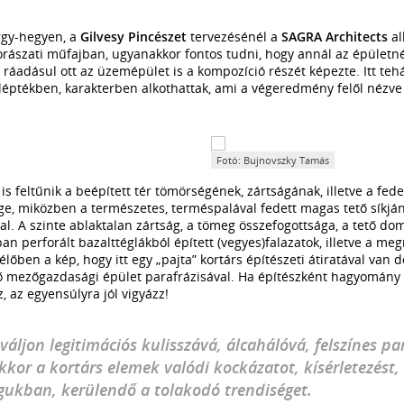
rgy-hegyen, a
Gilvesy Pincészet
tervezésénél a
SAGRA Architects
al
orászati műfajban, ugyanakkor fontos tudni, hogy annál az épületn
, ráadásul ott az üzemépület is a kompozíció részét képezte. Itt teh
léptékben, karakterben alkothattak, ami a végeredmény felől nézve
Fotó: Bujnovszky Tamás
is feltűnik a beépített tér tömörségének, zártságának, illetve a fedet
ge, miközben a természetes, terméspalával fedett magas tető síkjá
al. A szinte ablaktalan zártság, a tömeg összefogottsága, a tető do
sban perforált bazalttéglákból épített (vegyes)falazatok, illetve a me
élőben a kép, hogy itt egy „pajta” kortárs építészeti átiratával van
ő mezőgazdasági épület parafrázisával. Ha építészként hagyomány é
, az egyensúlyra jól vigyázz!
áljon legitimációs kulisszává, álcahálóvá, felszínes p
kkor a kortárs elemek valódi kockázatot, kísérletezést,
ukban, kerülendő a tolakodó trendiséget.