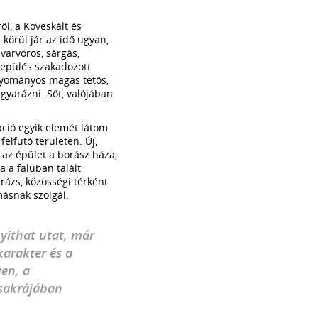
l, a Köveskált és
 körül jár az idő ugyan,
varvörös, sárgás,
elepülés szakadozott
agyományos magas tetős,
gyarázni. Sőt, valójában
ció egyik elemét látom
elfutó területen. Új,
 az épület a borász háza,
 a faluban talált
arázs, közösségi térként
másnak szolgál.
nyithat utat, már
karakter és a
en, a
csakrájában