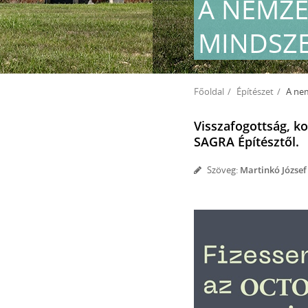
A NEMZET
MINDSZE
Főoldal
Építészet
A nemzetk
Visszafogottság, ko
SAGRA Építésztől.
Szöveg:
Martinkó József