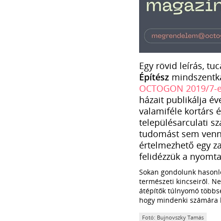
Egy rövid leírás, tuc
Építész
mindszentkál
OCTOGON 2019/7-e
házait publikálja év
valamiféle kortárs é
településarculati s
tudomást sem vennén
értelmezhető egy za
felidézzük a nyomt
Sokan gondolunk hasonlók
természeti kincseiről. Nem
átépítők túlnyomó többs
hogy mindenki számára l
Fotó: Bujnovszky Tamás