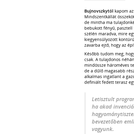
Bujnovszkytól
kapom az 
Mindszentkállát összekötő
de mintha ma tulajdonkép
bebukott fényű, pasztell 
szélén maradva, mire egy
kiegyensúlyozott kontúrú
zavarba ejtő, hogy az ép
Később tudom meg, hogy 
csak. A tulajdonos néhán
mindössze hároméves tele
de a dűlő magasabb rész
alkalmas ingatlant a gazd
definiált fedett terasz e
Letisztult progra
ha akad invencióz
hagyománytisztel
bevezetőben emlí
vagyunk.