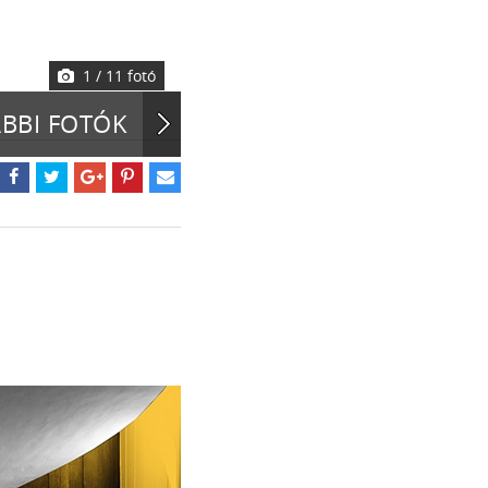
1
/ 11 fotó