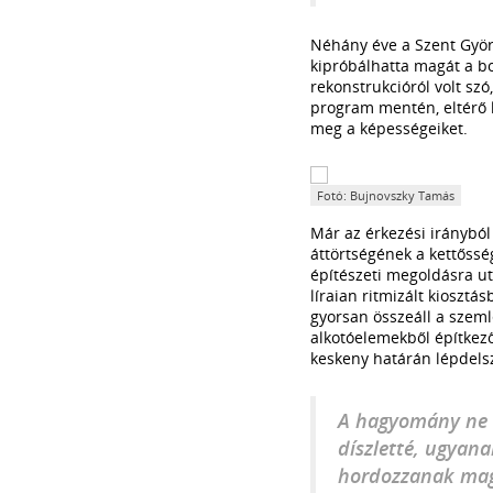
Néhány éve a Szent Gyö
kipróbálhatta magát a b
rekonstrukcióról volt szó
program mentén, eltérő 
meg a képességeiket.
Fotó: Bujnovszky Tamás
Már az érkezési irányból 
áttörtségének a kettőssé
építészeti megoldásra ut
líraian ritmizált kiosztá
gyorsan összeáll a szeml
alkotóelemekből építkez
keskeny határán lépdelsz
A hagyomány ne v
díszletté, ugyana
hordozzanak mag