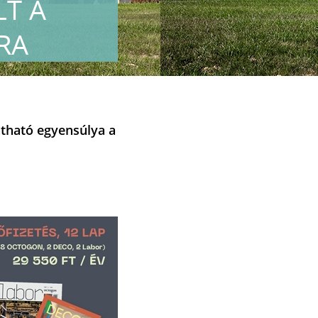
LT A
RA
átható egyensúlya a