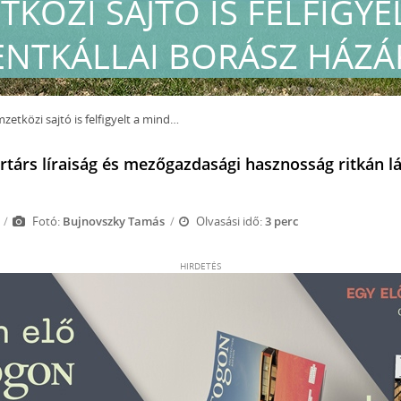
KÖZI SAJTÓ IS FELFIGYE
NTKÁLLAI BORÁSZ HÁZÁ
özi sajtó is felfigyelt a mindszentkállai Borász házára
rtárs líraiság és mezőgazdasági hasznosság ritkán l
Fotó:
Bujnovszky Tamás
Olvasási idő:
3 perc
HIRDETÉS