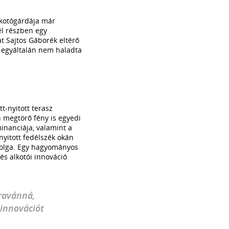
kotógárdája már
él részben egy
át Sajtos Gáborék eltérő
 egyáltalán nem haladta
t-nyitott terasz
n megtörő fény is egyedi
minanciája, valamint a
gnyitott fedélszék okán
 dolga. Egy hagyományos
s alkotói innováció
aravánná,
 innovációt