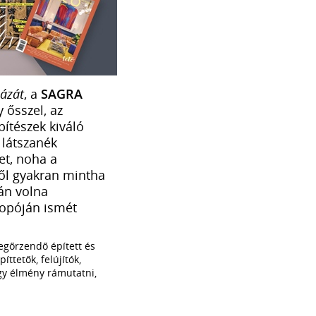
ázát
, a
SAGRA
 ősszel, az
pítészek kiváló
 látszanék
et, noha a
ről gyakran mintha
án volna
ropóján ismét
egőrzendő épített és
íttetők, felújítók,
gy élmény rámutatni,