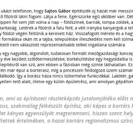
ukázt telefonon, hogy
Sajtos Gábor
építészék új házát már messzirő
 főútról látni fogom. Látja a fene. Egérszürke egű október van. Dél
pen fel sem jött volna a nap − földszínek, barnák, tompa zöldek, a
tarkaság. Letérek a főútról a falu felé, a vélt irányba kanyargok a t
 földút végén feltűnik a keresett ház. Visszafogott mérete és a h
 formálása okán itt a tájba, településbe illeszkedést nem kell túlma
íttető nem választott reprezentatívabb telket ingatlana számára.
egy nagyobb, átgondolt, tudatosan formált mezőgazdasági koncep
y éve kezdett szőlőtermesztésbe, borkészítésbe egy hegyoldalba is f
pítésről van szó, ami ebben a fázisban még szinte láthatatlan. Ez
én már épül a borterasz, míg a pincészeti feldolgozó üzem számára
álkodó. Így a borász háza nincs túlterhelve funkciókkal. Lakótér, g
gyetlen tető alatt, illetve egy külön épületrész, ami amolyan gépállo
m, ami az építészeti részletképzés jutalomjátéka előtt 
us, szakmailag felkészült építész, aki képes a kortárs 
et kényes egyensúlyát megteremteni, hiszen szent hely
tettek értelmében, a hazai kortárs regionalizmus szív