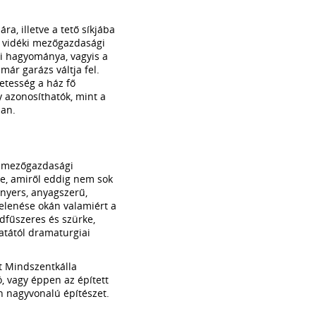
ra, illetve a tető síkjába
k vidéki mezőgazdasági
ti hagyománya, vagyis a
már garázs váltja fel.
etesség a ház fő
y azonosíthatók, mint a
ban.
z mezőgazdasági
me, amiről eddig nem sok
t nyers, anyagszerű,
jelenése okán valamiért a
öldfűszeres és szürke,
natától dramaturgiai
tt Mindszentkálla
, vagy éppen az épített
n nagyvonalú építészet.