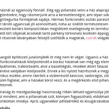
áznál az egyensúly fönnáll. Elég egy pillantást vetni a ház alaprajzá
gtörésekre, hogy ráismerjünk arra a keresetlenségre, ami olyan so
sé girbegurba formájának sajátja. Hármas funkcionális osztás parasz
ett tároló ugyancsak jól azonosítható, noha az istállót természetesen 
kesztett kortárs kompozícióban megidézett esetlegesség és termész
tető tört síkjának ácsolatát tartó párkány törtvonalú kiülésén éppúg
tó réseinek látványában felsejlő szellőzők a magtárak,
csűrök
világá
angolt építészeti jutalomjáték itt még nem ér véget. Ugyanis a há
 funkcionalitását kiteljesítendő a borász házának van még egy ele
épállomás, traktorbeálló, ahol a bazalttéglás, résekkel áttört falaza
lenése valójában kiteljesedik. Ennek a kis nyitott házrésznek a meg
ritikus eszébe, amire ráerősít a vízáteresztő kavicsos, vadvirágos, z
ület-foglalat, ami a házakat körül veszi, és a megérkezés első pilla
ttesnek.
 líraiság és mezőgazdasági hasznosság ritkán látható egyensúlya jö
ül mindent, ami a pillanatnak szól, könnyen fogyasztható, eldobható
rlátoltan imitálja. Apró, ugyanakkor példaértékű és kisugárzásába
tkálla