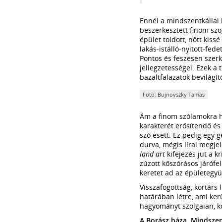
Ennél a mindszentkállai h
beszerkesztett finom szö
épület toldott, nőtt kis
lakás-istálló-nyitott-fed
Pontos és feszesen szer
jellegzetességei. Ezek a 
bazaltfalazatok bevilágí
Fotó: Bujnovszky Tamás
Ám a finom szólamokra h
karakterét erősítendő és
szó esett. Ez pedig egy g
durva, mégis lírai megje
land art
kifejezés jut a k
zúzott kőszórásos járófel
keretet ad az épületegyü
Visszafogottság, kortárs
határában létre, ami ker
hagyományt szolgaian, ko
A Borász háza, Mindszen