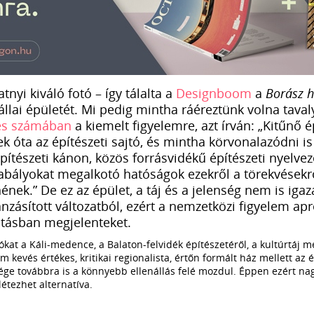
atnyi kiváló fotó – így tálalta a
Designboom
a
Borász h
lai épületét. Mi pedig mintha ráéreztünk volna tavaly
s számában
a kiemelt figyelemre, azt írván: „Kitűnő é
ek óta az építészeti sajtó, és mintha körvonalazódni is
pítészeti kánon, közös forrásvidékű építészeti nyelvez
zabályokat megalkotó hatóságok ezekről a törekvések
ek.” De ez az épület, a táj és a jelenség nem is igaz
nzásított változatból, ezért a nemzetközi figyelem ap
atásban megjelenteket.
at a Káli-medence, a Balaton-felvidék építészetéről, a kultúrtáj m
 kevés értékes, kritikai regionalista, értőn formált ház mellett az ép
ége továbbra is a könnyebb ellenállás felé mozdul. Éppen ezért na
étezhet alternatíva.