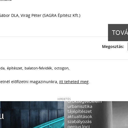
Gábor DLA, Virág Péter (SAGRA Építész Kft.)
oda
,
építészet
,
balaton-felvidék
,
octogon
,
eretnél előfizetni magazinunkra,
itt teheted meg
.
HIRDETÉS