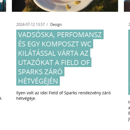
2024-07-12 13:57
Design
2024-
VADSÓSKA, PERFOMANSZ
H
ÉS EGY KOMPOSZT WC
TE
KILÁTÁSSAL VÁRTA AZ
D
UTAZÓKAT A FIELD OF
M
SPARKS ZÁRÓ
A
HÉTVÉGÉJÉN
JÚ
DI
Ilyen volt az idei Field of Sparks rendezvény záró
hétvégéje.
Háro
alko
Egye
júli