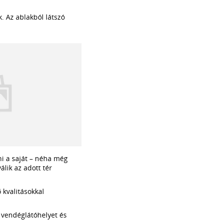
. Az ablakból látszó
zni a saját – néha még
álik az adott tér
 kvalitásokkal
, vendéglátóhelyet és