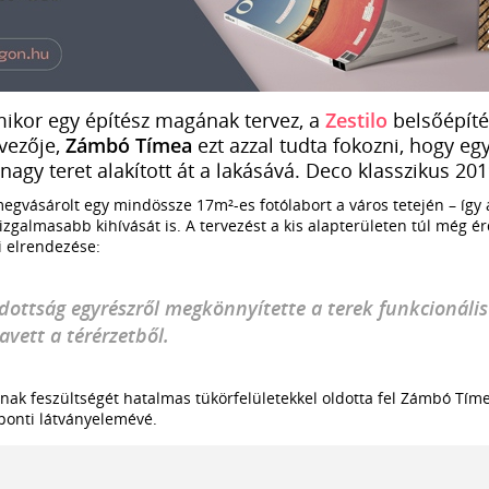
mikor egy építész magának tervez, a
Zestilo
belsőépíté
rvezője,
Zámbó Tímea
ezt azzal tudta fokozni, hogy e
gy teret alakított át a lakásává. Deco klasszikus 20
megvásárolt egy mindössze 17m²-es fotólabort a város tetején – így 
izgalmasabb kihívását is. A tervezést a kis alapterületen túl még é
i elrendezése:
dottság egyrészről megkönnyítette a terek funkcionális
vett a térérzetből.
inak feszültségét hatalmas tükörfelületekkel oldotta fel Zámbó Tímea
ponti látványelemévé.