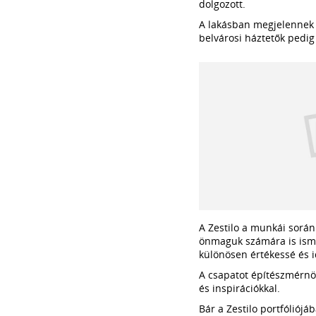
dolgozott.
A lakásban megjelennek a
belvárosi háztetők pedig
A Zestilo a munkái során 
önmaguk számára is ismere
különösen értékessé és i
A csapatot építészmérnök
és inspirációkkal.
Bár a Zestilo portfóliójá