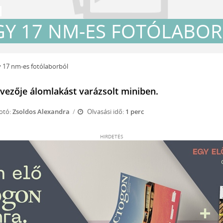
GY 17 NM-ES FOTÓLABO
y 17 nm-es fotólaborból
rvezője álomlakást varázsolt miniben.
otó:
Zsoldos Alexandra
Olvasási idő:
1 perc
HIRDETÉS