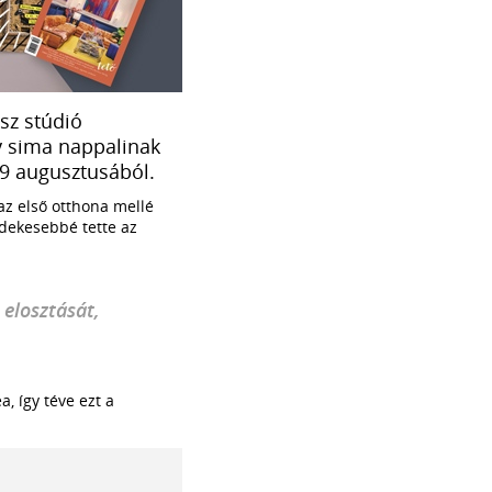
sz stúdió
gy sima nappalinak
19 augusztusából.
az első otthona mellé
rdekesebbé tette az
 elosztását,
, így téve ezt a