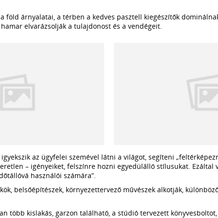
 föld árnyalatai, a térben a kedves pasztell kiegészítők dominálnak
 hamar elvarázsolják a tulajdonost és a vendégeit.
igyekszik az ügyfelei szemével látni a világot, segíteni „feltérképe
tlen – igényeiket, felszínre hozni egyedülálló stílusukat. Ezáltal v
dőtállóvá használói számára”.
ök, belsőépítészek, környezettervező művészek alkotják, különböző
ban több kislakás, garzon található, a stúdió tervezett könyvesboltot