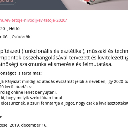
hu/
ev-tetoje-nivodij/
ev-tetoje-2020/
20. , Hétfő
 06. , Csütörtök
építészeti (funkcionális és esztétikai), műszaki és tech
pontok összehangolásával tervezett és kivitelezett i
minőségi szakmunka elismerése és felmutatása.
donságot is tartalmaz:
JE Pályázat mindig az átadás évszámát jelöli a nevében, így 2020-
20 kerül átadásra.
árólag online lehet benyújtani.
 ki, hogy melyik szekcióban indul
lőzsűriznek, a zsűri fenntartja a jogot, hogy csak a kiválasztottaka
k:
tése: 2019. december 16.