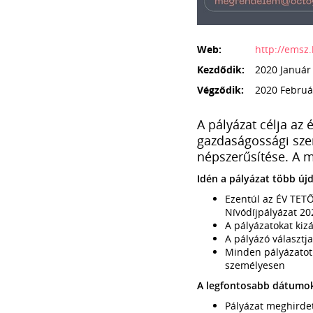
Web:
http:/
/
emsz.
Kezdődik:
2020 Január 
Végződik:
2020 Február
A pályázat célja az 
gazdaságossági szem
népszerűsítése. A 
Idén a pályázat több új
Ezentúl az ÉV TETŐ
Nívódíjpályázat 20
A pályázatokat kiz
A pályázó választja
Minden pályázatot e
személyesen
A legfontosabb dátumo
Pályázat meghirde