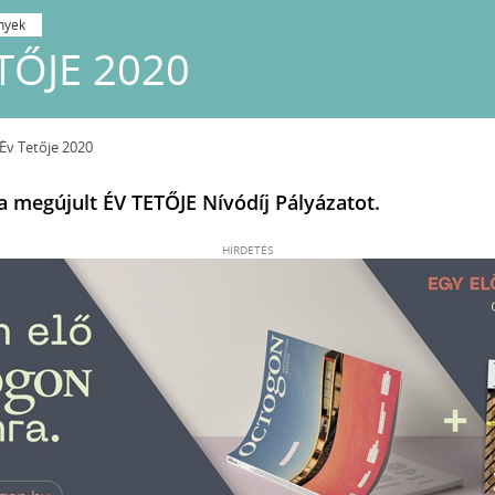
nyek
TŐJE 2020
Év Tetője 2020
a megújult ÉV TETŐJE Nívódíj Pályázatot.
HIRDETÉS