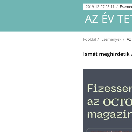
2019-12-27 23:11
Esemé
AZ ÉV TE
Főoldal
Események
Az 
Ismét meghirdetik 