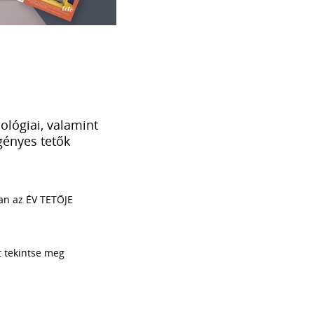
nológiai, valamint
gényes tetők
ban az ÉV TETŐJE
t tekintse meg