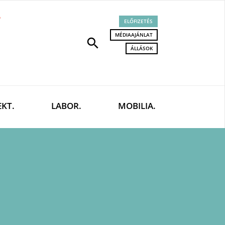
ELŐFIZETÉS
MÉDIAAJÁNLAT
search
ÁLLÁSOK
EKT.
LABOR.
MOBILIA.