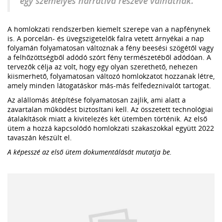
egy személyes narratíva részévé válhatnak.
A homlokzati rendszerben kiemelt szerepe van a napfénynek
is. A porcelán- és üvegszigetelők falra vetett árnyékai a nap
folyamán folyamatosan változnak a fény beesési szögétől vagy
a felhőzöttségből adódó szórt fény természetéből adódóan. A
tervezők célja az volt, hogy egy olyan szerethető, nehezen
kiismerhető, folyamatosan változó homlokzatot hozzanak létre,
amely minden látogatáskor más-más felfedeznivalót tartogat.
Az alállomás átépítése folyamatosan zajlik, ami alatt a
zavartalan működést biztosítani kell. Az összetett technológiai
átalakítások miatt a kivitelezés két ütemben történik. Az első
ütem a hozzá kapcsolódó homlokzati szakaszokkal együtt 2022
tavaszán készült el.
A képesszé az első ütem dokumentálását mutatja be.