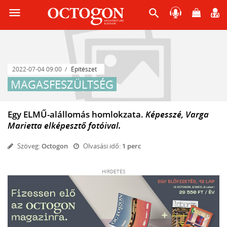
menu
search
2022-07-04 09:00
Építészet
MAGASFESZÜLTSÉG
Egy ELMŰ-alállomás homlokzata.
Képesszé, Varga
Marietta elképesztő fotóival.
Szöveg:
Octogon
Olvasási idő:
1 perc
HIRDETÉS