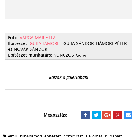
Fotó
:
VARGA MARIETTA
Építészet
:
GUBAHÁMORI
| GUBA SÁNDOR, HÁMORI PÉTER
és NOVÁK SÁNDOR
Építészet munkatárs
: KONCZOS KATA
Rajzok a galériában!
elmű
,
gubahámori
,
építészet
,
homlokzat
,
alállomás
,
budapart
,