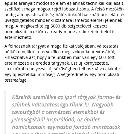
épület arányait módosító elem és annak technikai kiállásait,
szellőzőit maga mögött rejtő lábazati zóna. A felső mezőkön
pedig a magasfeszültség-hálózatoknál használt porcelán- és
üvegszigetelők mindenki számára ismerős elemei jelennek
meg. A megközelítőleg 5000 db szigetelővel képzett
homlokzati struktúra a ready-made art keretein belül is
értelmezhető.
A felhasznált tárgyat a maga fizikai valójában, változtatás
nélkül emelik ki a tervezők a megszokott kontextusából,
kihasználva azt, hogy a fejünkben már van egy társított
értelmezése az eredeti tárgynak. Ezt új környezetbe,
struktúrába helyezve, új sűrűségben felhasználva alakul ki
egy új esztétikai minőség. A végeredmény egy homlokzati
assemblage
.
Közelről szemlélve az ipari tárgyak forma- és
színbeli változatossága tűnik ki. Nagyobb
távolságból a természeti elemekből és
jelenségekből inspirálódó, az épület
homlokzatain egymásba fonódó mintázatok