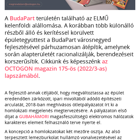
A
BudaPart
területén található az ELMŰ
kelenföldi alállomása. A korábban több különálló
részből álló és kerítéssel körülvett
épületegyüttest a BudaPart városnegyed
fejlesztésével párhuzamosan átépítik, amelynek
során alapterületét racionalizálják, berendezéseit
korszerűsítik. Cikkünk és képesszénk
az
OCTOGON magazin 175-ös (2022/3-as)
lapszámából
.
A fejlesztő annak céljából, hogy megváltoztassa az épület
eredendően zárkózott, ipari mivoltából adódó építészeti
arculatát, 2018-ban meghívásos ötletpályázatot írt ki a
homlokzati megjelenés megtervezésére. A pályázaton első
díjat a
GUBAHÁMORI
magasfeszültségű elektromos hálózatok
karakteres elemeit felhasználó terve nyerte el.
A koncepció a homlokzatokat két mezőre osztja. Az alsó
terpesztett lemezburkolat hullámzó vonalvezetésével az