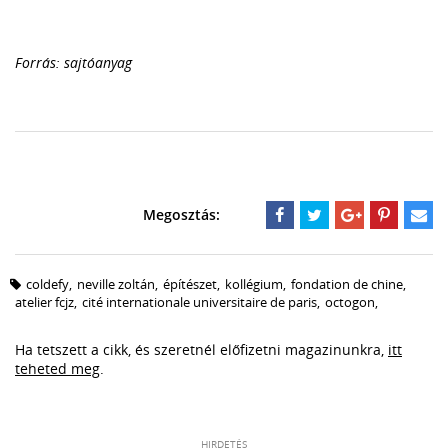
Forrás: sajtóanyag
coldefy
,
neville zoltán
,
építészet
,
kollégium
,
fondation de chine
,
atelier fcjz
,
cité internationale universitaire de paris
,
octogon
,
Ha tetszett a cikk, és szeretnél előfizetni magazinunkra,
itt
teheted meg
.
HIRDETÉS