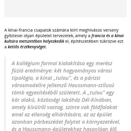
A kínai-francia csapatok számára kiírt meghívásos verseny
győztesei olyan épületet tervezetek, amely a
francia és a kínai
kultúra metszetében helyezkedik
el, építészetében tükrözve ezt
a
kettős érzékenységet.
A kollégium formai kialakítása egy merész
fúzió eredménye: két hagyományos városi
tipológia, a kínai „tulou”, és a párizsi
városmodellre jellemző Haussmann-stílusú
tömb egyesítéséből született. A „tulou” egy
kör alakú, közösségi lakóház Dél-Kínában,
amely kívülről vastag, szinte vak földfalakat
emel az ellenség elhárítására, ez az épület
azonban párbeszédet folytat a környezetével,
és a Haussmann-épületekhez hasonlóan élő