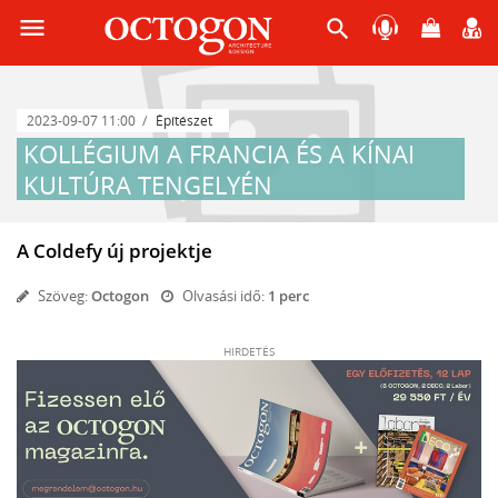
menu
search
2023-09-07 11:00
Építészet
KOLLÉGIUM A FRANCIA ÉS A KÍNAI
KULTÚRA TENGELYÉN
A Coldefy új projektje
Szöveg:
Octogon
Olvasási idő:
1 perc
HIRDETÉS