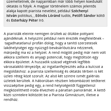
üzemeltetnek, de napjainkban már több helyen koedukált
oktatás is folyik. A magyar történelem számos jelentős
alakja kapott piarista nevelést, például
Széchenyi
István
politikus, ,
Eötvös Lóránd
tudós,
Petőfi Sándor
költő
és
Esterházy Péter
író.
A piaristák eleinte nemigen örültek az ölükbe pottyant
ajándéknak. A helyszínt például nem érezték megfelelőnek –
tagadhatatlanul profán dolog, hogy a tanító szerzetesek
lakóhelyiségei egy nyüzsgő bevásárlóutcára nézzenek,
márpedig ma ez a helyzet. A rend mögött pedig már nem volt
akkora szellemi és anyagi potenciál, hogy megtöltsön egy
ekkora épületet. A huszadik század végének legfőbb
városalakító tényezője, az ingatlanfejlesztés adta a kulcsot a
megoldáshoz: a piarista szellemiség és oktatás térben is két
üzleti réteg közé szorult. Az alsó két szintre ismét galériás
üzletek kerültek. A háborúban részben lebombázott tetőteret
visszaépítve pedig egy, a rend helyiségeitől függetlenül
megközelíthető iroda élvezheti a páratlan panorámát. A kettő
közti szintekre költözött be a Piarista Gimnázium, illetve a
rendház.