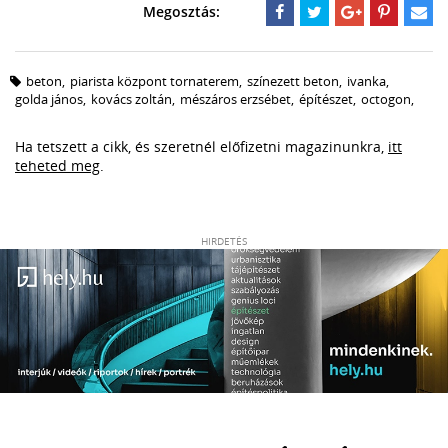
beton
,
piarista központ tornaterem
,
színezett beton
,
ivanka
,
golda jános
,
kovács zoltán
,
mészáros erzsébet
,
építészet
,
octogon
,
Ha tetszett a cikk, és szeretnél előfizetni magazinunkra,
itt
teheted meg
.
HIRDETÉS