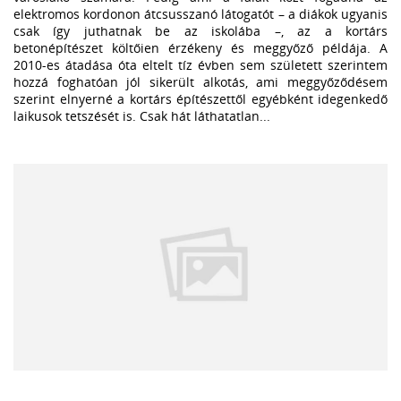
elektromos kordonon átcsusszanó látogatót – a diákok ugyanis
csak így juthatnak be az iskolába –, az a kortárs
betonépítészet költőien érzékeny és meggyőző példája. A
2010-es átadása óta eltelt tíz évben sem született szerintem
hozzá foghatóan jól sikerült alkotás, ami meggyőződésem
szerint elnyerné a kortárs építészettől egyébként idegenkedő
laikusok tetszését is. Csak hát láthatatlan...