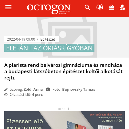
menu
search
2022-04-19 09:00
Építészet
ELEFÁNT AZ ÓRIÁSKÍGYÓBAN
A piarista rend belvárosi gimnáziuma és rendháza
a budapesti látszóbeton építészet költői alkotását
rejti.
Szöveg:
Zöldi Anna
Fotó:
Bujnovszky Tamás
Olvasási idő:
4 perc
HIRDETÉS