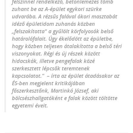
felszínnel rendelkező, betonlemezes tömb
zuhant be az A-épület egykori szürke
udvarába. A rézsűs falával ókori masztabát
idéző épületidom zuhanás közben
„felszakította" a gyűlölt körfolyosók belső
határolófalait. Úgy ékelődött az épületbe,
hogy közben teljesen átalakította a belső téri
viszonyokat. Régi és új részek között
hidacskák, illetve pengefalak közé
szerkesztett lépcsők teremtenek
kapcsolatot.
– írta az épület átadásakor az
ÉS-ben megjelent kritikájában
főszerkesztőnk, Martinkó József, aki
bölcsészhallgatóként e falak között töltötte
egyetemi éveit.