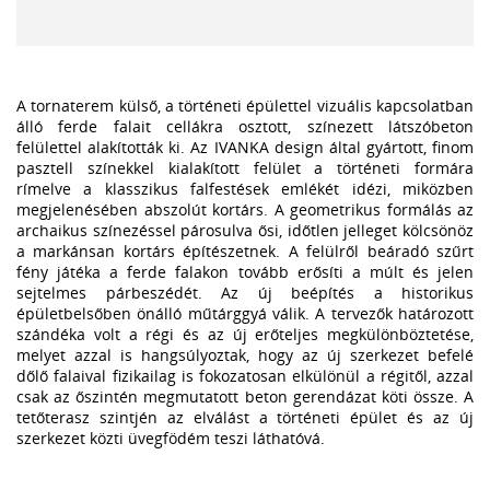
A tornaterem külső, a történeti épülettel vizuális kapcsolatban
álló ferde falait cellákra osztott, színezett látszóbeton
felülettel alakították ki. Az IVANKA design által gyártott, finom
pasztell színekkel kialakított felület a történeti formára
rímelve a klasszikus falfestések emlékét idézi, miközben
megjelenésében abszolút kortárs. A geometrikus formálás az
archaikus színezéssel párosulva ősi, időtlen jelleget kölcsönöz
a markánsan kortárs építészetnek. A felülről beáradó szűrt
fény játéka a ferde falakon tovább erősíti a múlt és jelen
sejtelmes párbeszédét. Az új beépítés a historikus
épületbelsőben önálló műtárggyá válik. A tervezők határozott
szándéka volt a régi és az új erőteljes megkülönböztetése,
melyet azzal is hangsúlyoztak, hogy az új szerkezet befelé
dőlő falaival fizikailag is fokozatosan elkülönül a régitől, azzal
csak az őszintén megmutatott beton gerendázat köti össze. A
tetőterasz szintjén az elválást a történeti épület és az új
szerkezet közti üvegfödém teszi láthatóvá.