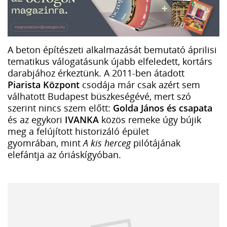
A beton építészeti alkalmazását bemutató áprilisi
tematikus válogatásunk újabb elfeledett, kortárs
darabjához érkeztünk. A 2011-ben átadott
Piarista Központ
csodája már csak azért sem
válhatott Budapest büszkeségévé, mert szó
szerint nincs szem előtt:
Golda János és csapata
és az egykori
IVANKA
közös remeke úgy bújik
meg a felújított historizáló épület
gyomrában, mint
A kis herceg
pilótájának
elefántja az óriáskígyóban.