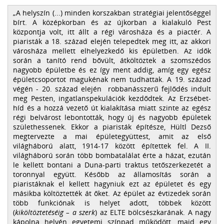
A helyszín (...) minden korszakban stratégiai jelentőséggel
bírt. A középkorban és az újkorban a kialakuló Pest
központja volt, itt állt a régi városháza és a piactér. A
piaristák a 18. század elején telepedtek meg itt, az akkori
városháza mellett elhelyezkedő kis épületben. Az idők
során a tanító rend bővült, átköltöztek a szomszédos
nagyobb épületbe és ez így ment addig, amíg egy egész
épületcsoportot magukénak nem tudhattak. A 19. század
végén - 20. század elején robbanásszerű fejlődés indult
meg Pesten, ingatlanspekulációk kezdődtek. Az Erzsébet-
híd és a hozzá vezető út kialakítása miatt szinte az egész
régi belvárost lebontották, hogy új és nagyobb épületek
születhessenek. Ekkor a piaristák építésze, Hültl Dezső
megtervezte a mai épületegyüttest, amit az első
világháború alatt, 1914-17 között építettek fel. A II.
világháború során több bombatalálat érte a házat, ezután
le kellett bontani a Duna-parti traktus tetőszerkezetét a
toronnyal együtt. Később az államosítás során a
piaristáknak el kellett hagyniuk ezt az épületet és egy
másikba költöztették át őket. Az épület az évtizedek során
több funkciónak is helyet adott, többek között
(
kiköltöztetéséig – a szerk
) az ELTE bölcsészkarának. A nagy
kápolna helyén egyetemi színpad működött, majd egy