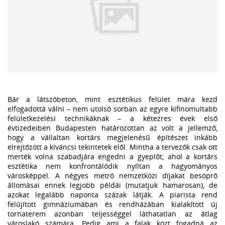
Bár a látszóbeton, mint esztétikus felület mára kezd
elfogadottá válni – nem utolsó sorban az egyre kifinomultabb
felületkezelési technikáknak – a kétezres évek első
évtizedeiben Budapesten határozottan az volt a jellemző,
hogy a vállaltan kortárs megjelenésű építészet inkább
elrejtőzött a kíváncsi tekintetek elől. Mintha a tervezők csak ott
merték volna szabadjára engedni a gyeplőt, ahol a kortárs
esztétika nem konfrontálódik nyíltan a hagyományos
városképpel. A négyes metró nemzetközi díjakat besöprő
állomásai ennek legjobb példái (mutatjuk hamarosan), de
azokat legalább naponta százak látják. A piarista rend
felújított gimnáziumában és rendházában kialakított új
tornaterem azonban teljességgel láthatatlan az átlag
városlakó számára. Pedig ami a falak közt fogadná az