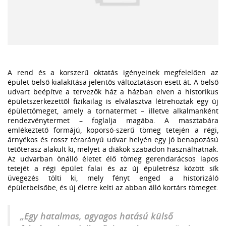
A rend és a korszerű oktatás igényeinek megfelelően az
épület belső kialakítása jelentős változtatáson esett át. A belső
udvart beépítve a tervezők ház a házban elven a historikus
épületszerkezettől fizikailag is elválasztva létrehoztak egy új
épülettömeget, amely a tornatermet – illetve alkalmanként
rendezvénytermet – foglalja magába. A masztabára
emlékeztető formájú, koporsó-szerű tömeg tetején a régi,
árnyékos és rossz térarányú udvar helyén egy jó benapozású
tetőterasz alakult ki, melyet a diákok szabadon használhatnak.
Az udvarban önálló életet élő tömeg gerendarácsos lapos
tetejét a régi épület falai és az új épületrész között sík
üvegezés tölti ki, mely fényt enged a historizáló
épületbelsőbe, és új életre kelti az abban álló kortárs tömeget.
Egy hatalmas, agyagos hatású külső