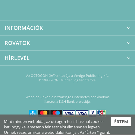
INFORMÁCIÓK
ROVATOK
HÍRLEVÉL
Az OCTOGON
Online
kiadója a Vertigo Publishing Kft.
© 1998-2026 · Minden jog fenntartva.
Weboldalunkon a biztonságos internetes bankkártyás
fizetést a K&H Bank biztosítja.
Mint minden weboldal, az octogon.hu is használ cookie-
ÉRTEM
kat, hogy kellemesebb felhasználói élményben legyen
Önnek része, amikor a weboldalunkon jár. Az “Értem” gomb