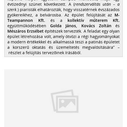
évtizednyi szünet következett. A (
rendszerváltás után – a
szerk.
) piaristák elhatározták, hogy visszatérnek évszázados
gyökereikhez, a belvárosba. Az épület felújítását az
M-
Teampannon Kft.
és a
kollektív műterem Kft.
együttműködésében
Golda János, Kovács Zoltán
és
Mészáros Erzsébet
építészek tervezték. A feladat egy olyan
épület létrehozása volt, amely ötvözi a régi hagyományokat
a modern értékekkel és alkalmassá teszi a patinás épületet
a korszerű oktatás és üzemeltetés megvalósítására
–
részlet a felújítás tervezőinek írásából.