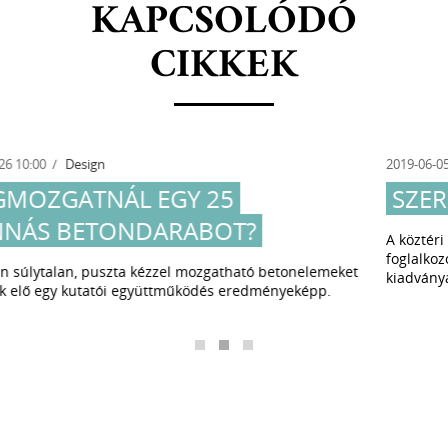
KAPCSOLÓDÓ
CIKKEK
2019-06-05 13:01
Design
SZERETIK A BETONT
A köztéri betonbútorok tervezésével és gyártásával
foglalkozó VPI a Betonsimogató rendezvényen bemutatta új
kiadványát is, amely jól megmutatja, miért szerethető a beton.