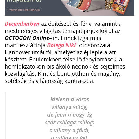
Decemberben
az építészet és fény, valamint a
mesterséges világítás témáját járjuk körül az
OCTOGON Online
-on. Ennek izgalmas
manifesztációja
Bolega Niki
fotósorozata
Hannover utcáiról, amelyet az éj leple alatt
készített. Épületekben felsejlő fényforrások, a
homlokzatokon pislákoló neonok és sejtelmes
közvilágítás. Kint és bent, otthon és magány,
sötétség és világosság kontrasztja.
Idelenn a város
villanya villog,
de fenn a nagy ég
száz csillaga csillog:
a villany a földi,
a csillag az égi,