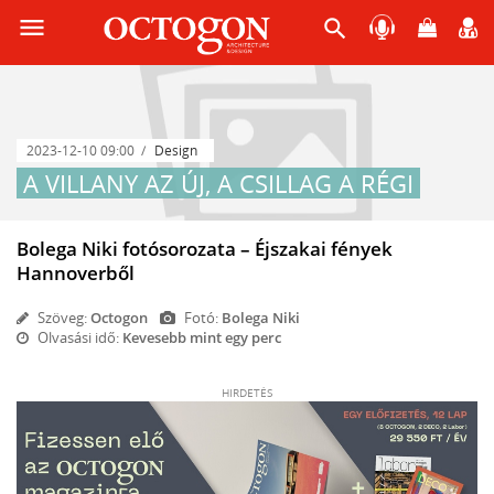
menu
search
2023-12-10 09:00
Design
A VILLANY AZ ÚJ, A CSILLAG A RÉGI
Bolega Niki fotósorozata – Éjszakai fények
Hannoverből
Szöveg:
Octogon
Fotó:
Bolega Niki
Olvasási idő:
Kevesebb mint egy perc
HIRDETÉS