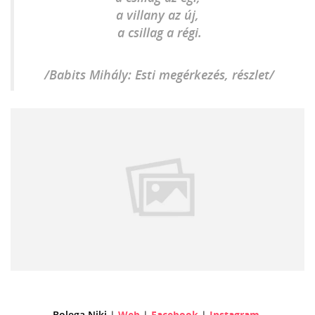
a villany az új,
a csillag a régi.
/Babits Mihály: Esti megérkezés, részlet/
Bolega Niki
|
Web
|
Facebook
|
Instagram