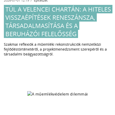
2026-07-01 12:19
Építészet
TÚL A VELENCEI CHARTÁN: A HITELES
VISSZAÉPÍTÉSEK RENESZÁNSZA,
TÁRSADALMASÍTÁSA ÉS A
BERUHÁZÓI FELELŐSSÉG
Szakmai reflexiók a műemléki rekonstrukciók nemzetközi
fejlődéstörténetéről, a projektmenedzsment szerepéről és a
társadalmi beágyazottságról.