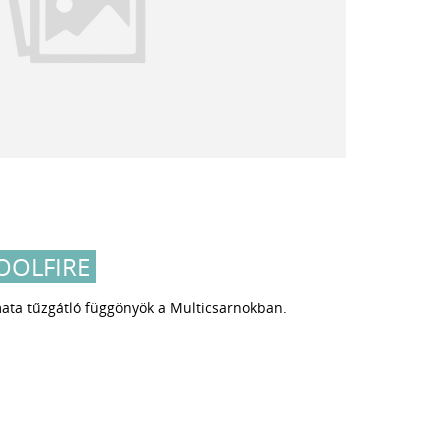
OOLFIRE
omata tűzgátló függönyök a Multicsarnokban.