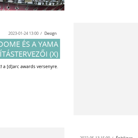
2023-01-24 13:00
Design
DOME ÉS A YAMA
ÍTÁSTERVEZŐI (X)
!
a [d]arc awards versenyre.
2022-05-13 15:00
Építőipar