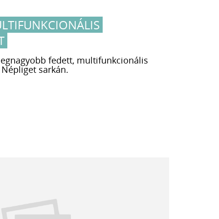
LTIFUNKCIONÁLIS
T
legnagyobb fedett, multifunkcionális
 Népliget sarkán.