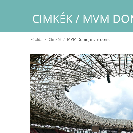
CIMKÉK / MVM DO
Főoldal
Cimkék
MVM Dome, mvm dome