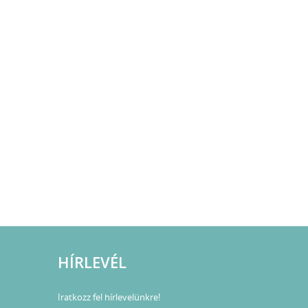
HÍRLEVÉL
Iratkozz fel hírlevelünkre!