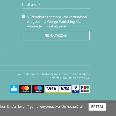
A Feliratkozás gombra való kattintással
elfogadom a Vertigo Publishing Kft.
Adatvédelmi szabályzatát
.
FELIRATKOZÁS
!
Weboldalunkon a biztonságos internetes bankkártyás
fizetést a K&H Bank biztosítja.
nkon jár. Az “Értem” gomb lenyomásával Ön hozzájárul
ÉRTEM