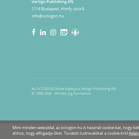
Vertigo Publishing Kft.
1114 Budapest, Himfy utca 6.
info@octogon.hu
07
Az OCTOGON
Online
kiadója a Vertigo Publishing Kft.
© 1998-2026 · Minden jog fenntartva.
Mint minden weboldal, az octogon.hu is használ cookie-kat, hogy k
ahhoz, hogy elfogadja őket. További tudnivalókat a cookie-król
Adatv