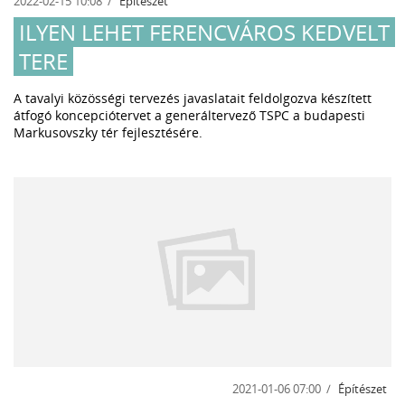
2022-02-15 10:08
Építészet
ILYEN LEHET FERENCVÁROS KEDVELT
TERE
A tavalyi közösségi tervezés javaslatait feldolgozva készített
átfogó koncepciótervet a generáltervező TSPC a budapesti
Markusovszky tér fejlesztésére.
2021-01-06 07:00
Építészet