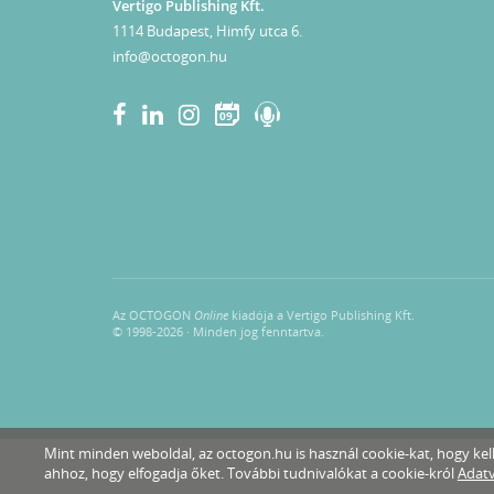
Vertigo Publishing Kft.
1114 Budapest, Himfy utca 6.
info@octogon.hu
09
Az OCTOGON
Online
kiadója a Vertigo Publishing Kft.
© 1998-2026 · Minden jog fenntartva.
Mint minden weboldal, az octogon.hu is használ cookie-kat, hogy k
ahhoz, hogy elfogadja őket. További tudnivalókat a cookie-król
Adatv