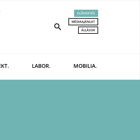
ELŐFIZETÉS
MÉDIAAJÁNLAT
search
ÁLLÁSOK
EKT.
LABOR.
MOBILIA.