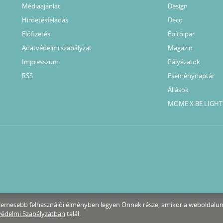
Médiaajánlat
Design
Hirdetésfeladás
Deco
Előfizetés
Építőipar
Adatvédelmi szabályzat
Magazin
Impresszum
Pályázatok
RSS
Eseménynaptár
Állások
MOME X BE LIGHT
ellemesebb felhasználói élményben legyen Önnek része, amikor a weboldalu
édelmi Szabályzatban
talál.