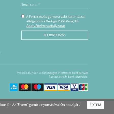
A Feliratkozás gombra való kattintással
elfogadom a Vertigo Publishing Kft.
Adatvédelmi szabályzatát
.
FELIRATKOZÁS
!
Weboldalunkon a biztonságos internetes bankkártyás
fizetést a K&H Bank biztosítja.
nkon jár. Az “Értem” gomb lenyomásával Ön hozzájárul
ÉRTEM