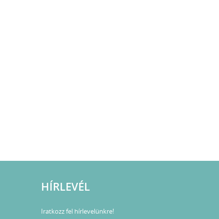
HÍRLEVÉL
Iratkozz fel hírlevelünkre!