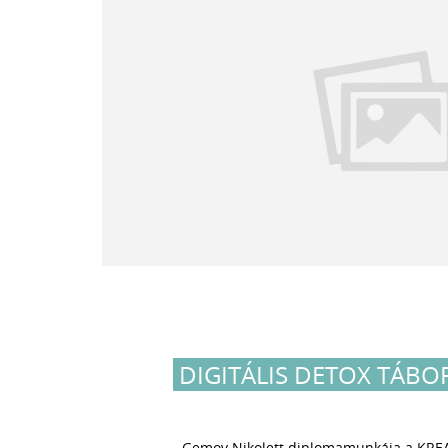
DIGITÁLIS DETOX TÁBO
Gemov Nikolett
diplomamunkája a KREA 