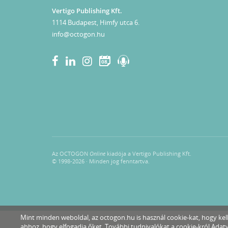
Vertigo Publishing Kft.
1114 Budapest, Himfy utca 6.
info@octogon.hu
08
Az OCTOGON
Online
kiadója a Vertigo Publishing Kft.
© 1998-2026 · Minden jog fenntartva.
Mint minden weboldal, az octogon.hu is használ cookie-kat, hogy k
ahhoz, hogy elfogadja őket. További tudnivalókat a cookie-król
Adatv