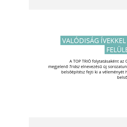
VALÓDISÁG ÍVEKKEL
FELÜL
A TOP TRIÓ folytatásaként 
megjelenő
Triász
elnevezésű új sorozatun
belsőépítész fejti ki a véleményét
belső