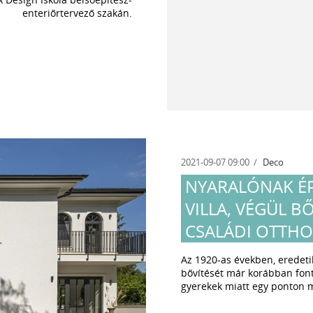
enteriőrtervező szakán.
2021-09-07 09:00
Deco
NYARALÓNAK ÉP
VILLA, VÉGÜL BŐ
CSALÁDI OTTH
Az 1920-as években, eredeti
bővítését már korábban fon
gyerekek miatt egy ponton 