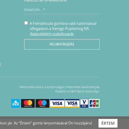
A Feliratkozás gombra való kattintással
elfogadom a Vertigo Publishing Kft.
Adatvédelmi szabályzatát
.
FELIRATKOZÁS
!
Weboldalunkon a biztonságos internetes bankkártyás
fizetést a K&H Bank biztosítja.
nkon jár. Az “Értem” gomb lenyomásával Ön hozzájárul
ÉRTEM