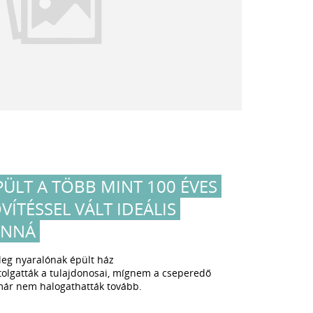
ÜLT A TÖBB MINT 100 ÉVES
VÍTÉSSEL VÁLT IDEÁLIS
ONNÁ
leg nyaralónak épült ház
tolgatták a tulajdonosai, mígnem a cseperedő
már nem halogathatták tovább.