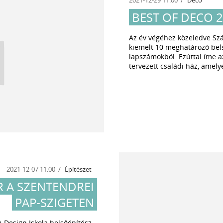
BEST OF DECO 
Az év végéhez közeledve Szá
kiemelt 10 meghatározó bels
lapszámokból. Ezúttal íme a
tervezett családi ház, amely
2021-12-07 11:00
Építészet
R A SZENTENDREI
PAP-SZIGETEN
Design Iskola belsőépítész-