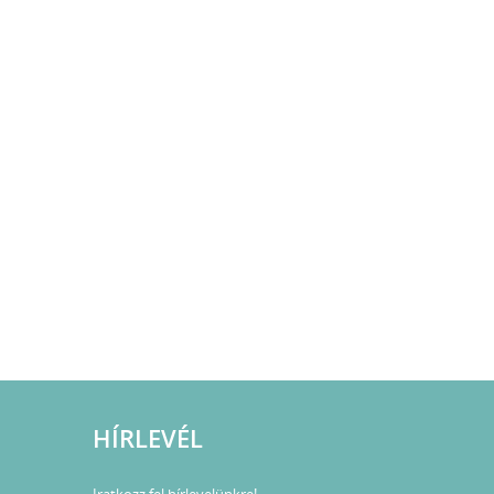
HÍRLEVÉL
Iratkozz fel hírlevelünkre!