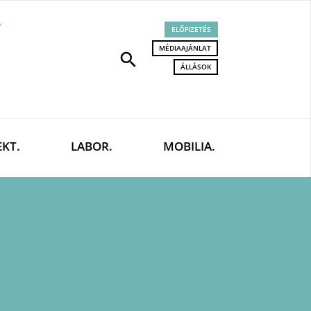
ELŐFIZETÉS
MÉDIAAJÁNLAT
search
ÁLLÁSOK
EKT.
LABOR.
MOBILIA.