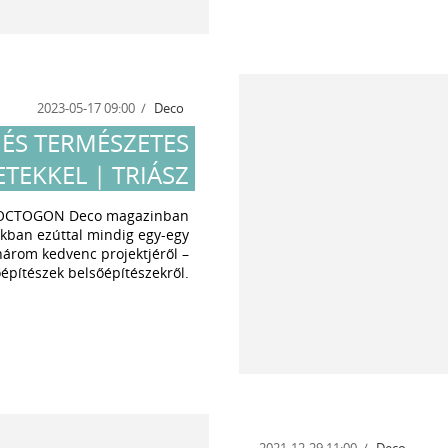
2023-05-17 09:00
Deco
 ÉS TERMÉSZETES
ETEKKEL | TRIÁSZ
az OCTOGON Deco magazinban
kban ezúttal mindig egy-egy
 három kedvenc projektjéről –
építészek belsőépítészekről.
2021-12-29 11:00
Deco