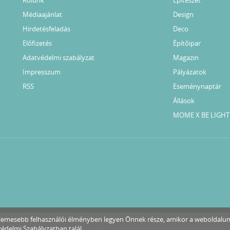
Médiaajánlat
Design
Hirdetésfeladás
Deco
Előfizetés
Építőipar
Adatvédelmi szabályzat
Magazin
Impresszum
Pályázatok
RSS
Eseménynaptár
Állások
MOME X BE LIGHT
ellemesebb felhasználói élményben legyen Önnek része, amikor a weboldalu
édelmi Szabályzatban
talál.