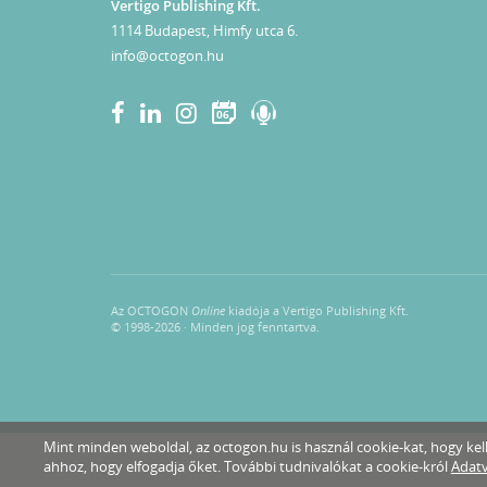
Vertigo Publishing Kft.
1114 Budapest, Himfy utca 6.
info@octogon.hu
06
Az OCTOGON
Online
kiadója a Vertigo Publishing Kft.
© 1998-2026 · Minden jog fenntartva.
Mint minden weboldal, az octogon.hu is használ cookie-kat, hogy k
ahhoz, hogy elfogadja őket. További tudnivalókat a cookie-król
Adatv