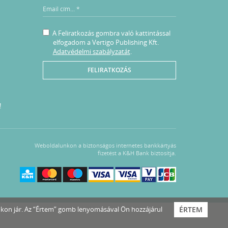
A Feliratkozás gombra való kattintással
elfogadom a Vertigo Publishing Kft.
Adatvédelmi szabályzatát
.
FELIRATKOZÁS
!
Weboldalunkon a biztonságos internetes bankkártyás
fizetést a K&H Bank biztosítja.
nkon jár. Az “Értem” gomb lenyomásával Ön hozzájárul
ÉRTEM