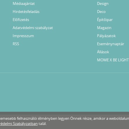
Médiaajánlat
Design
Hirdetésfeladás
Deco
Előfizetés
Építőipar
Adatvédelmi szabályzat
Magazin
Impresszum
Pályázatok
RSS
Eseménynaptár
Állások
MOME X BE LIGHT
ellemesebb felhasználói élményben legyen Önnek része, amikor a weboldalu
édelmi Szabályzatban
talál.