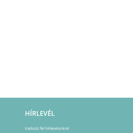
HÍRLEVÉL
Iratkozz fel hírlevelünkre!