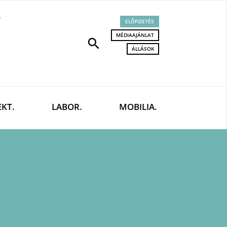
ELŐFIZETÉS
MÉDIAAJÁNLAT
search
ÁLLÁSOK
EKT.
LABOR.
MOBILIA.