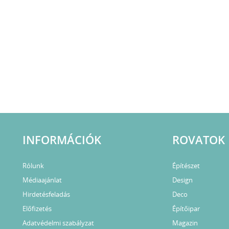
INFORMÁCIÓK
ROVATOK
Rólunk
Építészet
Médiaajánlat
Design
Hirdetésfeladás
Deco
Előfizetés
Építőipar
Adatvédelmi szabályzat
Magazin