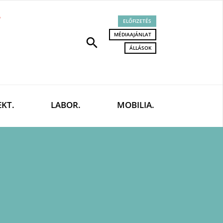
ELŐFIZETÉS
MÉDIAAJÁNLAT
search
ÁLLÁSOK
EKT.
LABOR.
MOBILIA.