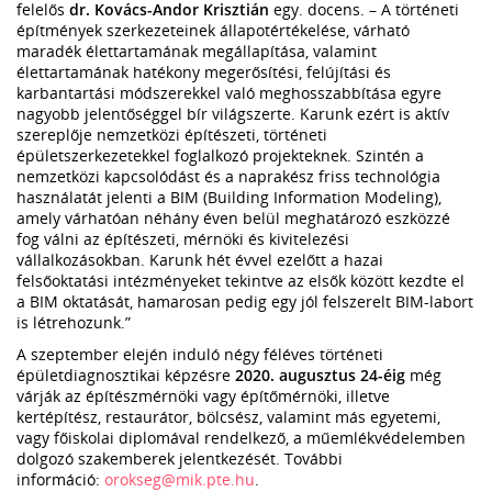
felelős
dr. Kovács-Andor Krisztián
egy. docens. – A történeti
építmények szerkezeteinek állapotértékelése, várható
maradék élettartamának megállapítása, valamint
élettartamának hatékony megerősítési, felújítási és
karbantartási módszerekkel való meghosszabbítása egyre
nagyobb jelentőséggel bír világszerte. Karunk ezért is aktív
szereplője nemzetközi építészeti, történeti
épületszerkezetekkel foglalkozó projekteknek. Szintén a
nemzetközi kapcsolódást és a naprakész friss technológia
használatát jelenti a BIM (Building Information Modeling),
amely várhatóan néhány éven belül meghatározó eszközzé
fog válni az építészeti, mérnöki és kivitelezési
vállalkozásokban. Karunk hét évvel ezelőtt a hazai
felsőoktatási intézményeket tekintve az elsők között kezdte el
a BIM oktatását, hamarosan pedig egy jól felszerelt BIM-labort
is létrehozunk.”
A szeptember elején induló négy féléves történeti
épületdiagnosztikai képzésre
2020. augusztus 24-éig
még
várják az építészmérnöki vagy építőmérnöki, illetve
kertépítész, restaurátor, bölcsész, valamint más egyetemi,
vagy főiskolai diplomával rendelkező, a műemlékvédelemben
dolgozó szakemberek jelentkezését. További
információ:
orokseg@mik.pte.hu
.