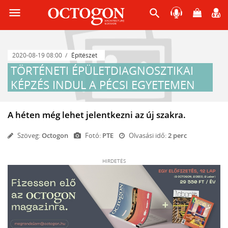
menu
search
2020-08-19 08:00
Építészet
TÖRTÉNETI ÉPÜLETDIAGNOSZTIKAI
KÉPZÉS INDUL A PÉCSI EGYETEMEN
A héten még lehet jelentkezni az új szakra.
Szöveg:
Octogon
Fotó:
PTE
Olvasási idő:
2 perc
HIRDETÉS