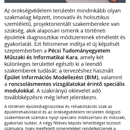
Az örökségvédelem területén mindinkább olyan
szakmailag képzett, innovatív és holisztikus
szemléletű, projektorientált szakemberekre van
szükség, akik alaposan ismerik a történeti
épületek diagnosztikai módszereinek elméletét és
gyakorlatát. Ezt felismerve indítja el új képzését
szeptemberben a
Pécsi Tudományegyetem
Műszaki és Informatikai Kara
, amely két
különleges területtel egészíti ki a leendő
szakemberek tudását: a tervezéshez használt
Épület Információs Modellezést (BIM)
, valamint
a
roncsolásmentes vizsgálatokat érintő speciális
modulokkal
. A szakirányú oklevelet adó
továbbképzésre még lehet jelentkezni.
A történeti épületdiagnosztikai és rehabilitációs szak az
épületrehabilitáció és az örökségvédelem területén dolgozó
szakemberek számára nyújt speciális módszertani és műszaki,
gyakorlati tudást. A négy féléves képzés lehetőséget biztosít
számukra, hogy megfelelő ismeretekkel rendelkezzenek a