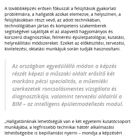
A továbbképzés erősen fókuszál a felújítások gyakorlati
problémáira, a hallgatók azokat elemezve, a helyszínen, a
felújításokban részt vevő, az adott technikában,
technológiában jártas és kompetens szakemberek
segítségével sajátítják el az alapvető hagyományos és
korszerű diagnosztikai, felmérési épületpatológiai, kutatási,
helyreállítási módszereket. Ezeket az előkészítési, tervezési,
kivitelezési, oktatási munkájuk során tudják hasznosítani.
Az országban egyedülálló módon a képzés
részét képezi a műszaki oldalt erősítő két
markáns pécsi specialitás, a műemléki
szerkezetek roncsolásmentes vizsgálata és
diagnosztikája, valamint tervezési oldalról a
BIM – az intelligens épületmodellezés modul.
„Hallgatóinknak lehetőségük van e két egyetemi kutatócsoport
munkájába, a legfrissebb technikai háttér alkalmazási
lehetőségeibe is bepillantást nyerni – mondja a képzésért