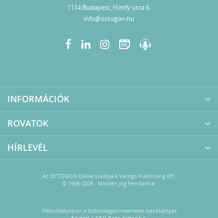
1114 Budapest, Himfy utca 6.
info@octogon.hu
09
INFORMÁCIÓK
ROVATOK
HÍRLEVÉL
Az OCTOGON
Online
kiadója a Vertigo Publishing Kft.
© 1998-2026 · Minden jog fenntartva.
Weboldalunkon a biztonságos internetes bankkártyás
fizetést a K&H Bank biztosítja.