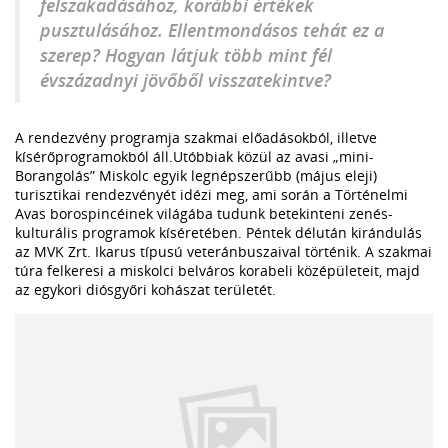
felszakadásához, korábbi értékek
pusztulásához. Ellentmondásos tehát ez a
szerep? Hogyan látjuk több mint fél
évszázadnyi jövőből visszatekintve?
A rendezvény programja szakmai előadásokból, illetve
kísérőprogramokból áll.Utóbbiak közül az avasi „mini-
Borangolás” Miskolc egyik legnépszerűbb (május eleji)
turisztikai rendezvényét idézi meg, ami során a Történelmi
Avas borospincéinek világába tudunk betekinteni zenés-
kulturális programok kíséretében. Péntek délután kirándulás
az MVK Zrt. Ikarus típusú veteránbuszaival történik. A szakmai
túra felkeresi a miskolci belváros korabeli középületeit, majd
az egykori diósgyőri kohászat területét.