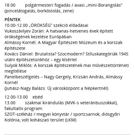
18.00 polgármesteri fogadás / avasi „mini-Borangolás”
(pincelátogatás, borkóstolás, zene)
PÉNTEK
10.00-12.00 „ÖRÖKSÉG” szekció előadásai
Vukoszávlyev Zorán: A hatvanas-hetvenes évek épített
örökségének kezelése Európában
Almássy Kornél: A Magyar Építészeti Múzeum és a korszak
építészete
Kovács Dániel: Brutalista? Szocmodern? Stíluskategóriák 1945
utáni építészetünkhöz – egy kísérlet
Sulyok Miklós: A korszak építészetének mai művészettörténeti
megítélése
Panelbeszélgetés – Nagy Gergely, Krizsán András, Almássy
Kornél
(Juhász-Nagy Balázs: Új városközpont a Népkertnél)
12.00-13.00 ebéd
13.00 szakmai kirándulás (MVK-s veteránbuszokkal),
fakultatív program:
SZOT-székház / megyei könyvtár / sportcsarnok, diósgyőri
Kolónia, volt kohászati terület (LKM)