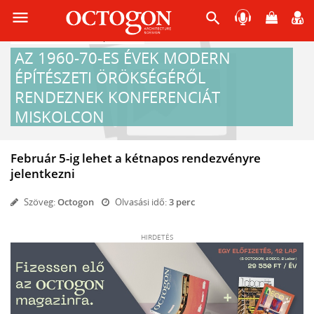
menu
search
2024-01-30 13:00
Építészet
AZ 1960-70-ES ÉVEK MODERN
ÉPÍTÉSZETI ÖRÖKSÉGÉRŐL
RENDEZNEK KONFERENCIÁT
MISKOLCON
Február 5-ig lehet a kétnapos rendezvényre
jelentkezni
Szöveg:
Octogon
Olvasási idő:
3 perc
HIRDETÉS