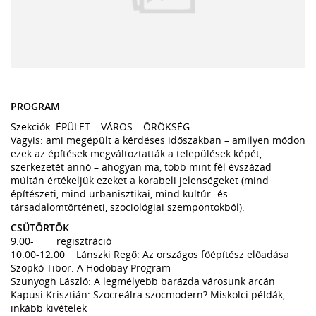
PROGRAM
Szekciók: ÉPÜLET – VÁROS – ÖRÖKSÉG
Vagyis: ami megépült a kérdéses időszakban – amilyen módon
ezek az építések megváltoztatták a települések képét,
szerkezetét annó – ahogyan ma, több mint fél évszázad
múltán értékeljük ezeket a korabeli jelenségeket (mind
építészeti, mind urbanisztikai, mind kultúr- és
társadalomtörténeti, szociológiai szempontokból).
CSÜTÖRTÖK
9.00- regisztráció
10.00-12.00 Lánszki Regő: Az országos főépítész előadása
Szopkó Tibor: A Hodobay Program
Szunyogh László: A legmélyebb barázda városunk arcán
Kapusi Krisztián: Szocreálra szocmodern? Miskolci példák,
inkább kivételek