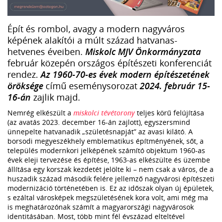
Épít és rombol, avagy a modern nagyváros
képének alakítói a múlt század hatvanas-
hetvenes éveiben.
Miskolc MJV Önkormányzata
február közepén országos építészeti konferenciát
rendez.
Az 1960-70-es évek modern építészetének
öröksége
című eseménysorozat
2024. február 15-
16-án
zajlik majd.
Nemrég elkészült a
miskolci tévétorony
teljes körű felújítása
(az avatás 2023. december 16-án zajlott), egyszersmind
ünnepelte hatvanadik „születésnapját” az avasi kilátó. A
borsodi megyeszékhely emblematikus építményének, sőt, a
település modernkori jelképének számító objektum 1960-as
évek eleji tervezése és építése, 1963-as elkészülte és üzembe
állítása egy korszak kezdetét jelölte ki – nem csak a város, de a
huszadik század második felére jellemző nagyvárosi építészeti
modernizáció történetében is. Ez az időszak olyan új épületek,
s ezáltal városképek megszületésének kora volt, ami még ma
is meghatározónak számít a magyarországi nagyvárosok
identitásában. Most, több mint fél évszázad elteltével