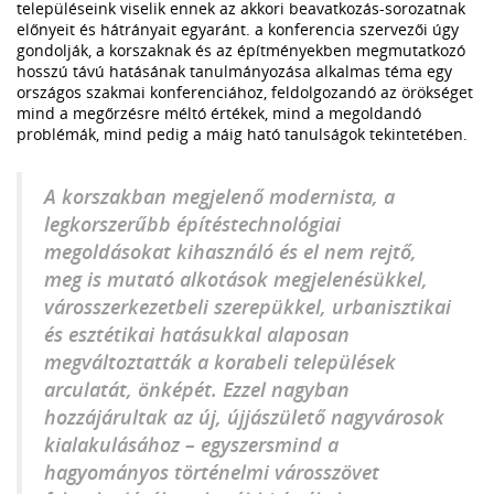
településeink viselik ennek az akkori beavatkozás-sorozatnak
előnyeit és hátrányait egyaránt. a konferencia szervezői úgy
gondolják, a korszaknak és az építményekben megmutatkozó
hosszú távú hatásának tanulmányozása alkalmas téma egy
országos szakmai konferenciához, feldolgozandó az örökséget
mind a megőrzésre méltó értékek, mind a megoldandó
problémák, mind pedig a máig ható tanulságok tekintetében.
A korszakban megjelenő modernista, a
legkorszerűbb építéstechnológiai
megoldásokat kihasználó és el nem rejtő,
meg is mutató alkotások megjelenésükkel,
városszerkezetbeli szerepükkel, urbanisztikai
és esztétikai hatásukkal alaposan
megváltoztatták a korabeli települések
arculatát, önképét. Ezzel nagyban
hozzájárultak az új, újjászülető nagyvárosok
kialakulásához – egyszersmind a
hagyományos történelmi városszövet