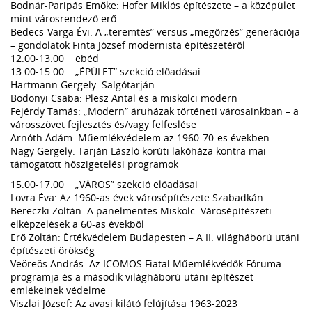
Bodnár-Paripás Emőke: Hofer Miklós építészete – a középület
mint városrendező erő
Bedecs-Varga Évi: A „teremtés” versus „megőrzés” generációja
– gondolatok Finta József modernista építészetéről
12.00-13.00 ebéd
13.00-15.00 „ÉPÜLET” szekció előadásai
Hartmann Gergely: Salgótarján
Bodonyi Csaba: Plesz Antal és a miskolci modern
Fejérdy Tamás: „Modern” áruházak történeti városainkban – a
városszövet fejlesztés és/vagy felfeslése
Arnóth Ádám: Műemlékvédelem az 1960-70-es években
Nagy Gergely: Tarján László körúti lakóháza kontra mai
támogatott hőszigetelési programok
15.00-17.00 „VÁROS” szekció előadásai
Lovra Éva: Az 1960-as évek városépítészete Szabadkán
Bereczki Zoltán: A panelmentes Miskolc. Városépítészeti
elképzelések a 60-as évekből
Erő Zoltán: Értékvédelem Budapesten – A II. világháború utáni
építészeti örökség
Veöreös András: Az ICOMOS Fiatal Műemlékvédők Fóruma
programja és a második világháború utáni építészet
emlékeinek védelme
Viszlai József: Az avasi kilátó felújítása 1963-2023