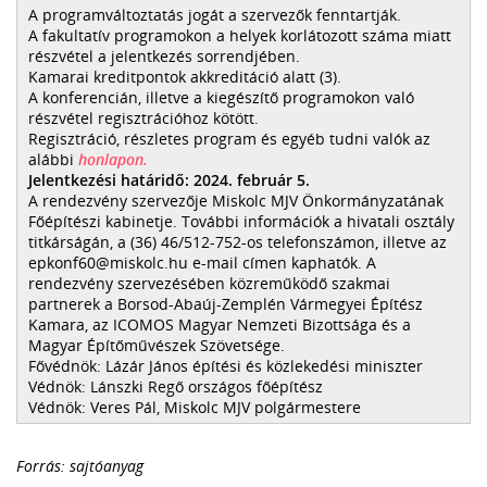
A programváltoztatás jogát a szervezők fenntartják.
A fakultatív programokon a helyek korlátozott száma miatt
részvétel a jelentkezés sorrendjében.
Kamarai kreditpontok akkreditáció alatt (3).
A konferencián, illetve a kiegészítő programokon való
részvétel regisztrációhoz kötött.
Regisztráció, részletes program és egyéb tudni valók az
alábbi
honlapon.
Jelentkezési határidő: 2024. február 5.
A rendezvény szervezője Miskolc MJV Önkormányzatának
Főépítészi kabinetje. További információk a hivatali osztály
titkárságán, a (36) 46/512-752-os telefonszámon, illetve az
epkonf60@miskolc.hu e-mail címen kaphatók. A
rendezvény szervezésében közreműködő szakmai
partnerek a Borsod-Abaúj-Zemplén Vármegyei Építész
Kamara, az ICOMOS Magyar Nemzeti Bizottsága és a
Magyar Építőművészek Szövetsége.
Fővédnök: Lázár János építési és közlekedési miniszter
Védnök: Lánszki Regő országos főépítész
Védnök: Veres Pál, Miskolc MJV polgármestere
Forrás: sajtóanyag