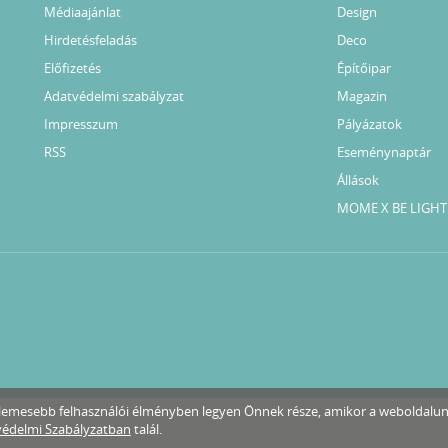
Médiaajánlat
Design
Hirdetésfeladás
Deco
Előfizetés
Építőipar
Adatvédelmi szabályzat
Magazin
Impresszum
Pályázatok
RSS
Eseménynaptár
Állások
MOME X BE LIGHT
ellemesebb felhasználói élményben legyen Önnek része, amikor a weboldalu
édelmi Szabályzatban
talál.