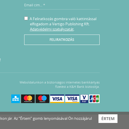
A Feliratkozás gombra való kattintással
elfogadom a Vertigo Publishing Kft.
Adatvédelmi szabályzatát
.
FELIRATKOZÁS
!
Weboldalunkon a biztonságos internetes bankkártyás
fizetést a K&H Bank biztosítja.
nkon jár. Az “Értem” gomb lenyomásával Ön hozzájárul
ÉRTEM