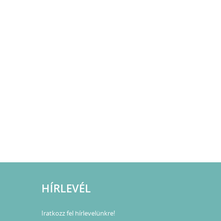
HÍRLEVÉL
Iratkozz fel hírlevelünkre!