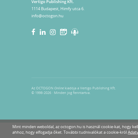
Vertigo Publishing Kft.
1114 Budapest, Himfy utca 6.
info@octogon.hu
07
Az OCTOGON
Online
kiadója a Vertigo Publishing Kft.
© 1998-2026 · Minden jog fenntartva.
Mint minden weboldal, az octogon.hu is használ cookie-kat, hogy k
ahhoz, hogy elfogadja őket. További tudnivalókat a cookie-król
Adatv