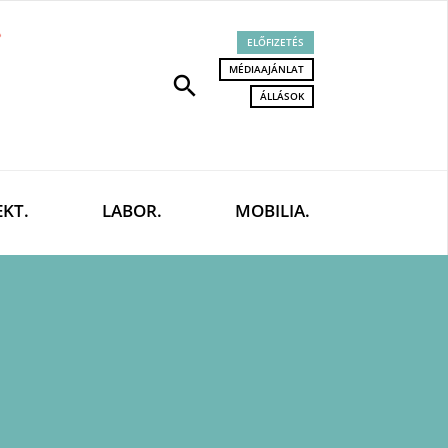
ELŐFIZETÉS
MÉDIAAJÁNLAT
search
ÁLLÁSOK
EKT.
LABOR.
MOBILIA.