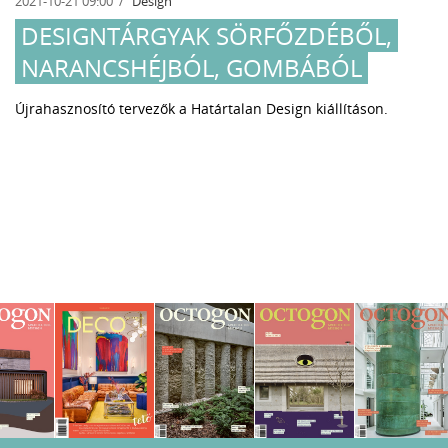
2021-10-21 09:00
Design
DESIGNTÁRGYAK SÖRFŐZDÉBŐL,
NARANCSHÉJBÓL, GOMBÁBÓL
Újrahasznosító tervezők a Határtalan Design kiállításon.