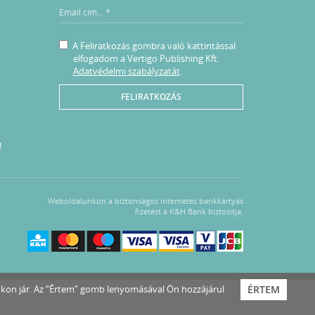
A Feliratkozás gombra való kattintással
elfogadom a Vertigo Publishing Kft.
Adatvédelmi szabályzatát
.
FELIRATKOZÁS
!
Weboldalunkon a biztonságos internetes bankkártyás
fizetést a K&H Bank biztosítja.
nkon jár. Az “Értem” gomb lenyomásával Ön hozzájárul
ÉRTEM