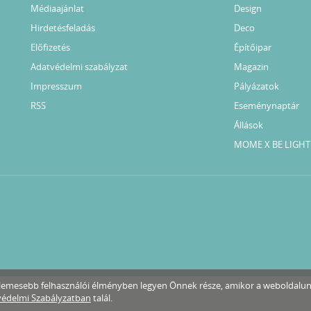
Médiaajánlat
Design
Hirdetésfeladás
Deco
Előfizetés
Építőipar
Adatvédelmi szabályzat
Magazin
Impresszum
Pályázatok
RSS
Eseménynaptár
Állások
MOME X BE LIGHT
ellemesebb felhasználói élményben legyen Önnek része, amikor a weboldalu
édelmi Szabályzatban
talál.