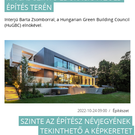
ÉPÍTÉS TERÉN
Interjú Barta Zsomborral, a Hungarian Green Building Council
(HuGBC) elnökével.
2022-10-24 09:00
Építészet
SZINTE AZ ÉPÍTÉSZ NÉVJEGYÉNEK
TEKINTHETŐ A KÉPKERETET