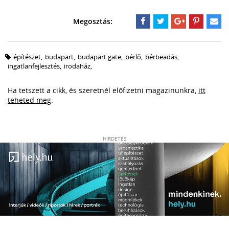
építészet
,
budapart
,
budapart gate
,
bérlő
,
bérbeadás
,
ingatlanfejlesztés
,
irodaház
,
Ha tetszett a cikk, és szeretnél előfizetni magazinunkra,
itt
teheted meg
.
HIRDETÉS