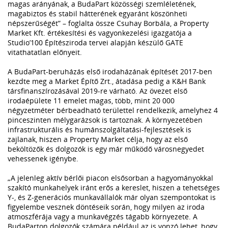
magas arányának, a BudaPart közösségi szemléletének,
magabiztos és stabil hátterének egyaránt köszönheti
népszerűségét” – foglalta össze Csuhay Borbála, a Property
Market Kft. értékesítési és vagyonkezelési igazgatója a
Studio’100 Építésziroda tervei alapján készülő GATE
vitathatatlan előnyeit.
A BudaPart-beruházás első irodaházának építését 2017-ben
kezdte meg a Market Építő Zrt., átadása pedig a K&H Bank
társfinanszírozásával 2019-re várható. Az övezet első
irodaépülete 11 emelet magas, több, mint 20 000
négyzetméter bérbeadható területtel rendelkezik, amelyhez 4
pinceszinten mélygarázsok is tartoznak. A környezetében
infrastrukturális és humánszolgáltatási-fejlesztések is
zajlanak, hiszen a Property Market célja, hogy az első
beköltözők és dolgozók is egy már működő városnegyedet
vehessenek igénybe.
„A jelenleg aktív bérlői piacon elsősorban a hagyományokkal
szakító munkahelyek iránt erős a kereslet, hiszen a tehetséges
Y-, és Z-generációs munkavállalók már olyan szempontokat is
figyelembe vesznek döntéseik során, hogy milyen az iroda
atmoszférája vagy a munkavégzés tágabb környezete. A
BudaParton dolgozók számára például az is vonzó lehet, hogy