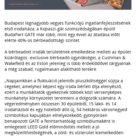
Budapest legnagyobb vegyes funkciójú ingatlanfejlesztésének
első irodaháza, a Kopaszi-gát szomszédságában épülő
BudaPart GATE már több, mint egy évvel az átadása előtt
elérte 40%-os bérbeadottsági szintet.
A bérbeadott irodák területének emelkedése mellett az épület
kizárólagos -exclusive bérbeadó ügynökségei, a Cushman &
Wakefield és az Eston jelenleg is több érdeklődővel tárgyalnak
a még szabad, rugalmasan alakítható terekre.
„Napjainkban a fluktuáció jelentős pluszköltséggel sújtja a
cégeket, amelyhez képest egy iroda bérleti díja elenyésző,
ezért a munkáltatók igyekeznek többek közt versenyképes
munkahelyi környezetet teremteni a dolgozók számára. A
végeredményben összesen 30 épületből, 15 lakó- és 14
irodaházból és egy hotelből álló új, 54 hektáros városnegyed
szimbolikus kapujában elhelyezekedő, gyönyörűen
benapozott GATE a fenntarhatóság szimbólumaként is
emlegetett LEED Gold előminősítés mellett a jó
megközelíthetőségének, a zöld- és vízterület kiemelkedően