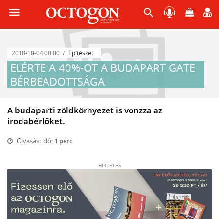
menu
search
2018-10-04 00:00
Építészet
ELÉRTE A 40%-OT A BUDAPART GATE
BÉRBEADOTTSÁGA
A budaparti zöldkörnyezet is vonzza az
irodabérlőket.
Olvasási idő:
1 perc
HIRDETÉS