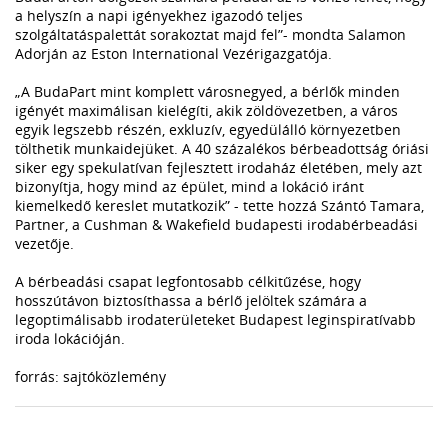
a helyszín a napi igényekhez igazodó teljes
szolgáltatáspalettát sorakoztat majd fel”- mondta Salamon
Adorján az Eston International Vezérigazgatója.
„A BudaPart mint komplett városnegyed, a bérlők minden
igényét maximálisan kielégíti, akik zöldövezetben, a város
egyik legszebb részén, exkluzív, egyedülálló környezetben
tölthetik munkaidejüket. A 40 százalékos bérbeadottság óriási
siker egy spekulatívan fejlesztett irodaház életében, mely azt
bizonyítja, hogy mind az épület, mind a lokáció iránt
kiemelkedő kereslet mutatkozik” - tette hozzá Szántó Tamara,
Partner, a Cushman & Wakefield budapesti irodabérbeadási
vezetője.
A bérbeadási csapat legfontosabb célkitűzése, hogy
hosszútávon biztosíthassa a bérlő jelöltek számára a
legoptimálisabb irodaterületeket Budapest leginspiratívabb
iroda lokációján.
forrás: sajtóközlemény