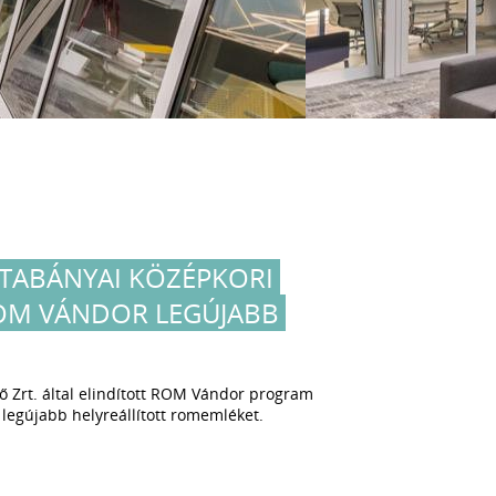
ATABÁNYAI KÖZÉPKORI
ROM VÁNDOR LEGÚJABB
ő Zrt. által elindított ROM Vándor program
legújabb helyreállított romemléket.