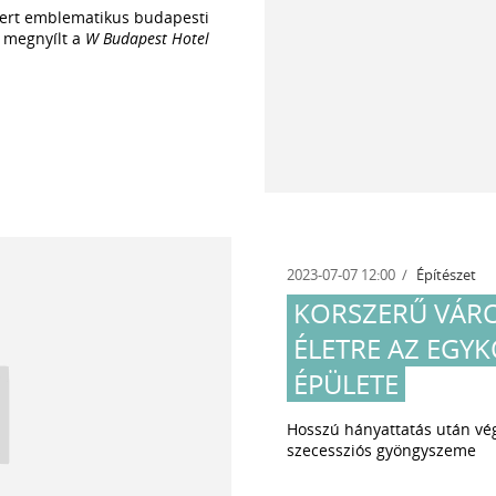
smert emblematikus budapesti
 megnyílt a
W Budapest Hotel
2023-07-07 12:00
Építészet
KORSZERŰ VÁRO
ÉLETRE AZ EGY
ÉPÜLETE
Hosszú hányattatás után vé
szecessziós gyöngyszeme