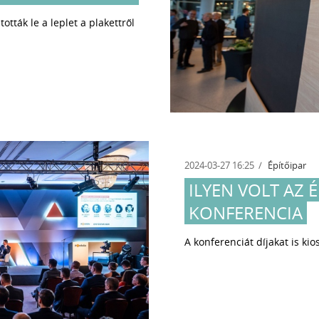
tták le a leplet a plakettről
2024-03-27 16:25
Építőipar
ILYEN VOLT AZ 
KONFERENCIA
A konferenciát díjakat is kio