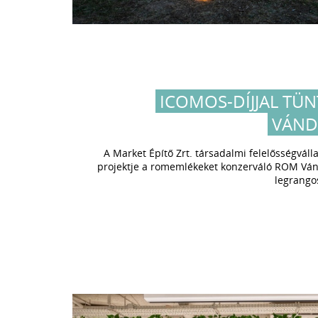
ICOMOS-DÍJJAL TÜN
VÁND
A Market Építő Zrt. társadalmi felelősségvál
projektje a romemlékeket konzerváló ROM Vánd
legrango