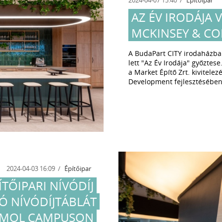
AZ ÉV IRODÁJA 
MCKINSEY & C
A BudaPart CITY irodaházb
lett "Az Év Irodája" győztes
a Market Építő Zrt. kivitele
Development fejlesztésében
2024-04-03 16:09
Építőipar
ÍTŐIPARI NÍVÓDÍJ
Ó NÍVÓDÍJTÁBLÁT
 MOL CAMPUSON