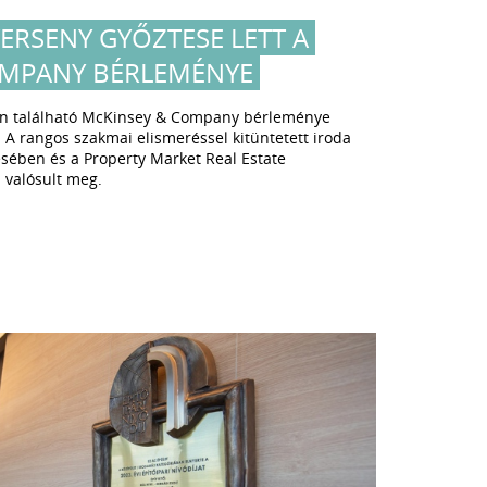
VERSENY GYŐZTESE LETT A
OMPANY BÉRLEMÉNYE
an található McKinsey & Company bérleménye
e. A rangos szakmai elismeréssel kitüntetett iroda
zésében és a Property Market Real Estate
 valósult meg.