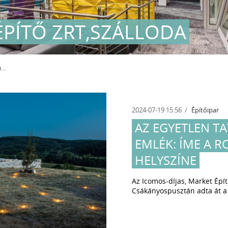
ÉPÍTŐ ZRT,SZÁLLODA
a
2024-07-19 15:56
Építőipar
AZ EGYETLEN T
EMLÉK: ÍME A 
HELYSZÍNE
Az Icomos-díjas, Market Épít
Csákányospusztán adta át a 