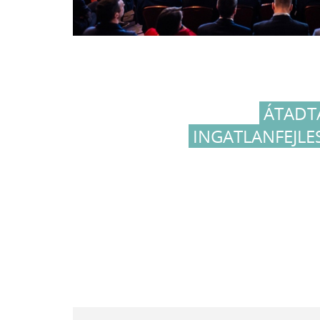
​​ÁTAD
INGATLANFEJLES