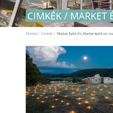
CIMKÉK / MARKET 
Főoldal
Cimkék
Market Építő Zrt, Market építő zrt, market építő zrt, szállod