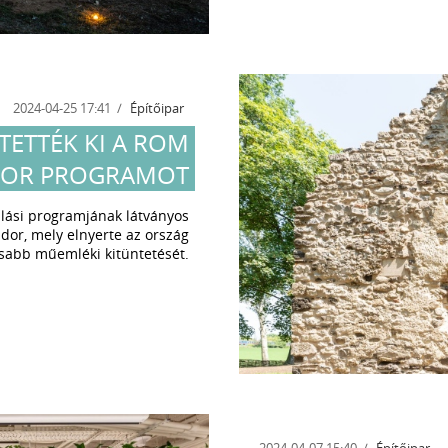
2024-04-25 17:41
Építőipar
TETTÉK KI A ROM
OR PROGRAMOT
lalási programjának látványos
or, mely elnyerte az ország
sabb műemléki kitüntetését.
2024-04-07 15:40
Építőipar