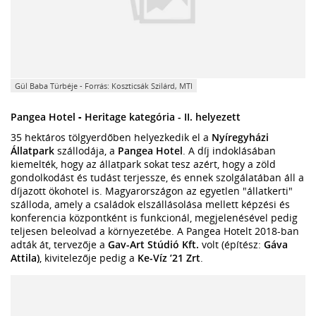
Gül Baba Türbéje - Forrás: Koszticsák Szilárd, MTI
Pangea Hotel
-
Heritage kategória - II. helyezett
35 hektáros tölgyerdőben helyezkedik el a
Nyíregyházi
Állatpark
szállodája, a
Pangea Hotel
. A díj indoklásában
kiemelték, hogy az állatpark sokat tesz azért, hogy a zöld
gondolkodást és tudást terjessze, és ennek szolgálatában áll a
díjazott ökohotel is. Magyarországon az egyetlen "állatkerti"
szálloda, amely a családok elszállásolása mellett képzési és
konferencia központként is funkcionál, megjelenésével pedig
teljesen beleolvad a környezetébe. A Pangea Hotelt 2018-ban
adták át, tervezője a
Gav-Art Stúdió Kft.
volt (építész:
Gáva
Attila)
, kivitelezője pedig a
Ke-Víz ’21 Zrt
.