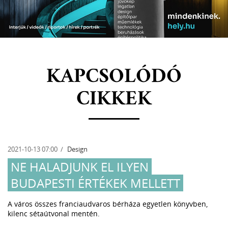
KAPCSOLÓDÓ
CIKKEK
2021-10-13 07:00
Design
NE HALADJUNK EL ILYEN
BUDAPESTI ÉRTÉKEK MELLETT
A város összes franciaudvaros bérháza egyetlen könyvben,
kilenc sétaútvonal mentén.