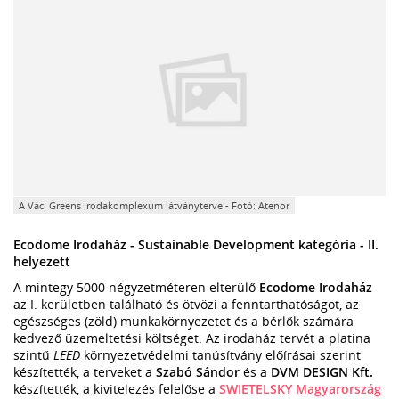
A Váci Greens irodakomplexum látványterve - Fotó: Atenor
Ecodome Irodaház - Sustainable Development kategória - II.
helyezett
A mintegy 5000 négyzetméteren elterülő
Ecodome Irodaház
az I. kerületben található és ötvözi a fenntarthatóságot, az
egészséges (zöld) munkakörnyezetet és a bérlők számára
kedvező üzemeltetési költséget. Az irodaház tervét a platina
szintű
LEED
környezetvédelmi tanúsítvány előírásai szerint
készítették, a terveket a
Szabó Sándor
és a
DVM DESIGN Kft.
készítették, a kivitelezés felelőse a
SWIETELSKY Magyarország