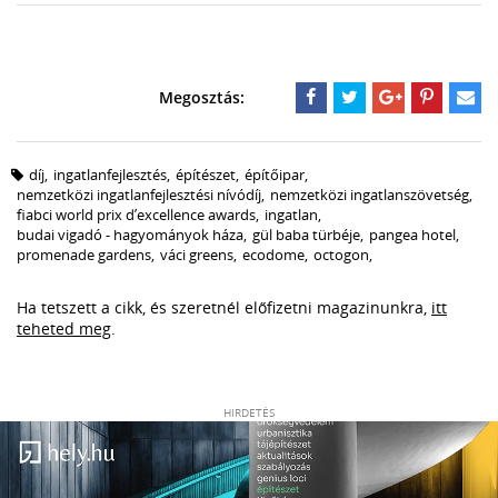
díj
,
ingatlanfejlesztés
,
építészet
,
építőipar
,
nemzetközi ingatlanfejlesztési nívódíj
,
nemzetközi ingatlanszövetség
,
fiabci world prix d’excellence awards
,
ingatlan
,
budai vigadó - hagyományok háza
,
gül baba türbéje
,
pangea hotel
,
promenade gardens
,
váci greens
,
ecodome
,
octogon
,
Ha tetszett a cikk, és szeretnél előfizetni magazinunkra,
itt
teheted meg
.
HIRDETÉS