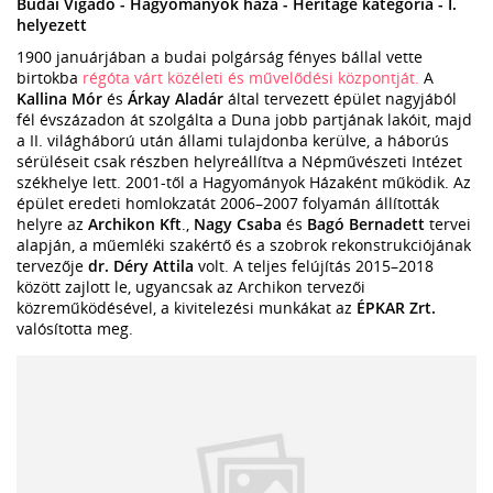
Budai Vigadó - Hagyományok háza - Heritage kategória - I.
helyezett
1900 januárjában a budai polgárság fényes bállal vette
birtokba
régóta várt közéleti és művelődési központját.
A
Kallina Mór
és
Árkay Aladár
által tervezett épület nagyjából
fél évszázadon át szolgálta a Duna jobb partjának lakóit, majd
a II. világháború után állami tulajdonba kerülve, a háborús
sérüléseit csak részben helyreállítva a Népművészeti Intézet
székhelye lett. 2001-től a Hagyományok Házaként működik. Az
épület eredeti homlokzatát 2006–2007 folyamán állították
helyre az
Archikon Kft
.,
Nagy Csaba
és
Bagó Bernadett
tervei
alapján, a műemléki szakértő és a szobrok rekonstrukciójának
tervezője
dr. Déry Attila
volt. A teljes felújítás 2015–2018
között zajlott le, ugyancsak az Archikon tervezői
közreműködésével, a kivitelezési munkákat az
ÉPKAR Zrt.
valósította meg.