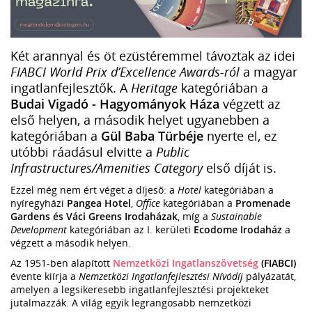
Két arannyal és öt ezüstéremmel távoztak az idei
FIABCI World Prix d’Excellence Awards-ról
a magyar
ingatlanfejlesztők. A
Heritage
kategóriában a
Budai Vigadó - Hagyományok Háza
végzett az
első helyen,
a második helyet ugyanebben a
kategóriában a
Gül Baba Türbéje
nyerte el, ez
utóbbi ráadásul elvitte a
Public
Infrastructures/Amenities Category
első díját is.
Ezzel még nem ért véget a díjeső: a
Hotel
kategóriában a
nyíregyházi
Pangea Hotel
,
Office
kategóriában a
Promenade
Gardens és Váci Greens Irodaházak
, míg a
Sustainable
Development
kategóriában az I. kerületi
Ecodome Irodaház
a
végzett a második helyen.
Az 1951-ben alapított
Nemzetközi Ingatlanszövetség
(FIABCI)
évente kiírja a
Nemzetközi Ingatlanfejlesztési Nívódíj
pályázatát,
amelyen a legsikeresebb ingatlanfejlesztési projekteket
jutalmazzák. A világ egyik legrangosabb nemzetközi