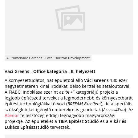
A Promenade Gardens - Fotó: Horizon Development
Váci Greens - Office kategória - II. helyezett
A környezettudatos, hat épületből álló
Váci Greens
130 ezer
négyzetméteren kínál irodákat, belső kerttel és sétálóutcával.
A FIABCI indoklása szerint az
"A +”
kategóriájú projekt a
legjobb építészeti terveket a legmodernebb és környezetbarát
építési technológiákkal ötvözi (
BREEAM Excellent
), de a speciális
szükségleteket igénylő emberekre is gondoltak (
Access4You
). Az
Atenor
fejlesztőcég eddigi legnagyobb magyarországi
projektje. Az épületeket a
TIBA Építész Stúdió
és a
Vikár és
Lukács Építészstúdió
tervezték.