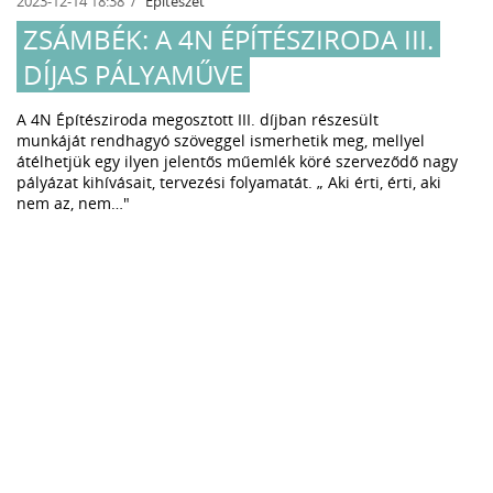
2023-12-14 18:38
Építészet
ZSÁMBÉK: A 4N ÉPÍTÉSZIRODA III.
DÍJAS PÁLYAMŰVE
A 4N Építésziroda megosztott III. díjban részesült
munkáját rendhagyó szöveggel ismerhetik meg, mellyel
átélhetjük egy ilyen jelentős műemlék köré szerveződő nagy
pályázat kihívásait, tervezési folyamatát. „ Aki érti, érti, aki
nem az, nem…"