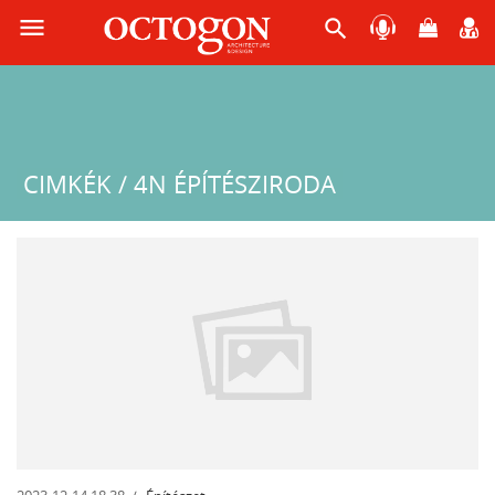
menu
search
CIMKÉK / 4N ÉPÍTÉSZIRODA