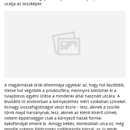
uralja az összképet.
A magánházak örök dilemmája ugyebár az, hogy hol kezdődik,
illetve hol végződik a privátszféra, mennyire költözhet ki a
tulajdonos egyéni ízlése a mindenki által használt utcára. A
kívülálló itt elsősorban a környezethez mért szokatlan színeket
és/vagy visszafogottságot veszi észre – lesz, akinek a szürke
tűnik majd harsánynak, lesz, akinek az élénk kísérõ színek,
nekem éppenséggel csak a környezõ házak formai
kakofóniáját emelik ki. Amúgy békés, domboldali utca ez, még
mindig számos földszintes szőlősgazda házzal, az új tehát