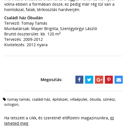
volna ebben a formában össze, ez pedig már rég túl van a
homlokzat, falak, térkiosztás hardverjén.
Családi ház Óbudán
Tervező: Tomay Tamás
Munkatársak: Mayer Brigitta, Szentgyörgyi László
2
Bruttó összterület: kb. 120 m
Tervezés: 2009-2012
Kivitelezés: 2012 nyara
tomay tamás
,
családi ház
,
építészet
,
villaépület
,
óbuda
,
színész
,
octogon
,
Ha tetszett a cikk, és szeretnél előfizetni magazinunkra,
itt
teheted meg
.