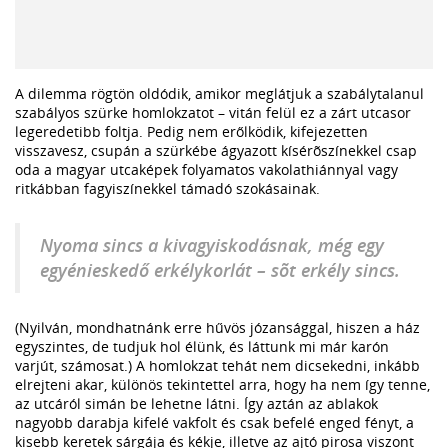
A dilemma rögtön oldódik, amikor meglátjuk a szabálytalanul
szabályos szürke homlokzatot – vitán felül ez a zárt utcasor
legeredetibb foltja. Pedig nem erőlködik, kifejezetten
visszavesz, csupán a szürkébe ágyazott kísérõszínekkel csap
oda a magyar utcaképek folyamatos vakolathiánnyal vagy
ritkábban fagyiszínekkel támadó szokásainak.
Nyoma sincs a kivagyiskodásnak, még egy
egyénieskedő erkélykorlát – sõt erkély sincs.
(Nyilván, mondhatnánk erre hűvös józansággal, hiszen a ház
egyszintes, de tudjuk hol élünk, és láttunk mi már karón
varjút, számosat.) A homlokzat tehát nem dicsekedni, inkább
elrejteni akar, különös tekintettel arra, hogy ha nem így tenne,
az utcáról simán be lehetne látni. Így aztán az ablakok
nagyobb darabja kifelé vakfolt és csak befelé enged fényt, a
kisebb keretek sárgája és kékje, illetve az ajtó pirosa viszont