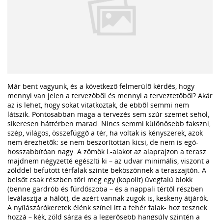
Már bent vagyunk, és a következő felmerülõ kérdés, hogy
mennyi van jelen a tervezõbõl és mennyi a terveztetőből? Akár
az is lehet, hogy sokat vitatkoztak, de ebbõl semmi nem
látszik. Pontosabban maga a tervezés sem szúr szemet sehol,
sikeresen háttérben marad. Nincs semmi különösebb fakszni,
szép, világos, összefüggõ a tér, ha voltak is kényszerek, azok
nem érezhetõk: se nem beszorítottan kicsi, de nem is egó-
hosszabbítóan nagy. A zömök L-alakot az alaprajzon a terasz
majdnem négyzetté egészíti ki – az udvar minimális, viszont a
zölddel befutott térfalak szinte beköszönnek a teraszajtón. A
belsőt csak részben töri meg egy (kopolit) üvegfalú blokk
(benne gardrób és fürdőszoba – és a nappali tértől részben
leválasztja a hálót), de azért vannak zugok is, keskeny átjárók.
A nyílászárókeretek élénk színei itt a fehér falak- hoz tesznek
hozzá – kék, zöld sárga és a legerősebb hangsúly szintén a