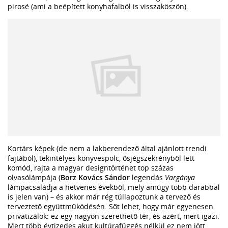
pirosé (ami a beépített konyhafalból is visszaköszön).
Kortárs képek (de nem a lakberendező által ajánlott trendi
fajtából), tekintélyes könyvespolc, ősjégszekrényből lett
komód, rajta a magyar designtörténet top százas
olvasólámpája (
Borz Kovács Sándor
legendás
Vargánya
lámpacsaládja a hetvenes évekből, mely amúgy több darabbal
is jelen van) – és akkor már rég túllapoztunk a tervező és
terveztető együttműködésén. Sõt lehet, hogy már egyenesen
privatizálok: ez egy nagyon szerethetõ tér, és azért, mert igazi.
Mert több évtizedes akut kultúrafüggés nélkül ez nem jött