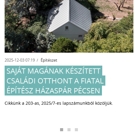
2025-12-03 07:19
Építészet
SAJÁT MAGÁNAK KÉSZÍTETT
CSALÁDI OTTHONT A FIATAL
ÉPÍTÉSZ HÁZASPÁR PÉCSEN
Cikkünk a 203-as, 2025/7-es lapszámunkból közöljük.