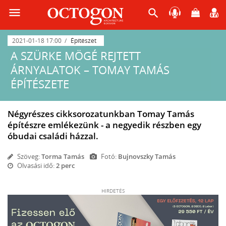
menu
search
2021-01-18 17:00
Építészet
A SZÜRKE MÖGÉ REJTETT
ÁRNYALATOK – TOMAY TAMÁS
ÉPÍTÉSZETE
Négyrészes cikksorozatunkban Tomay Tamás
építészre emlékezünk - a negyedik részben egy
óbudai családi házzal.
Szöveg:
Torma Tamás
Fotó:
Bujnovszky Tamás
Olvasási idő:
2 perc
HIRDETÉS