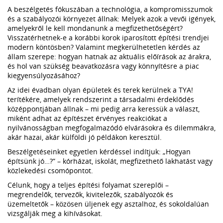
A beszélgetés fókuszában a technológia, a kompromisszumok
és a szabályozói környezet állnak: Melyek azok a vevői igények,
amelyekről le kell mondanunk a megfizethetőségért?
Visszatérhetnek-e a korábbi korok iparosított építési trendjei
modern köntösben? Valamint megkerülhetetlen kérdés az
állam szerepe: hogyan hatnak az aktuális előírások az árakra,
és hol van szükség beavatkozásra vagy könnyítésre a piac
kiegyensúlyozásához?
Az idei évadban olyan épületek és terek kerülnek a TYA!
terítékére, amelyek rendszerint a társadalmi érdeklődés
középpontjában állnak – mi pedig arra keressük a választ,
miként adhat az építészet érvényes reakciókat a
nyilvánosságban megfogalmazódó elvárásokra és dilemmákra,
akár hazai, akár külföldi jó példákon keresztül.
Beszélgetéseinket egyetlen kérdéssel indítjuk: „Hogyan
építsünk jó…?” – kórházat, iskolát, megfizethető lakhatást vagy
közlekedési csomópontot.
Célunk, hogy a teljes építési folyamat szereplői –
megrendelők, tervezők, kivitelezők, szabályozók és
üzemeltetők – közösen üljenek egy asztalhoz, és sokoldalúan
vizsgálják meg a kihívásokat.