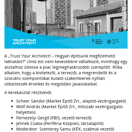
A „Trust Your Architect! – Hogyan építsünk megfizethető
lakhatást?” című est nem kevesebbre vállalkozik, minthogy egy
asztalhoz ültesse a piac legmeghatározóbb szereplőit. Ritka
alkalom, hogy a kivitelezői, a tervezői, a megrendelői és a
szociális szempontokat kutató szakemberek nyíltan
ütköztessék érveiket és megoldási javaslataikat.
A kerekasztal résztvevői:
Scheer Sándor (Market Építő Zrt., alapító-vezérigazgató)
Wolf András (Market Építő Zrt., műszaki vezérigazgató-
helyettes)
Fernezelyi Gergő (FBIS, vezető tervező)
Jelinek Csaba (Periféria Központ, társalapító)
Moderátor: Szemerey Samu (KÉK, szakmai vezető)