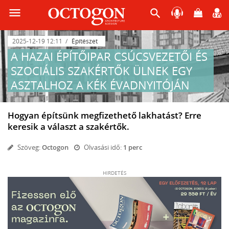
menu
search
2025-12-19 12:11
Építészet
A HAZAI ÉPÍTŐIPAR CSÚCSVEZETŐI ÉS
SZOCIÁLIS SZAKÉRTŐK ÜLNEK EGY
ASZTALHOZ A KÉK ÉVADNYITÓJÁN
Hogyan építsünk megfizethető lakhatást? Erre
keresik a választ a szakértők.
Szöveg:
Octogon
Olvasási idő:
1 perc
HIRDETÉS