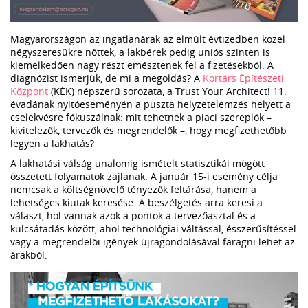
Magyarországon az ingatlanárak az elmúlt évtizedben közel
négyszeresükre nőttek, a lakbérek pedig uniós szinten is
kiemelkedően nagy részt emésztenek fel a fizetésekből. A
diagnózist ismerjük, de mi a megoldás? A
Kortárs Építészeti
Központ
(KÉK) népszerű sorozata, a Trust Your Architect! 11.
évadának nyitóeseményén a puszta helyzetelemzés helyett a
cselekvésre fókuszálnak: mit tehetnek a piaci szereplők –
kivitelezők, tervezők és megrendelők –, hogy megfizethetőbb
legyen a lakhatás?
A lakhatási válság unalomig ismételt statisztikái mögött
összetett folyamatok zajlanak. A január 15-i esemény célja
nemcsak a költségnövelő tényezők feltárása, hanem a
lehetséges kiutak keresése. A beszélgetés arra keresi a
választ, hol vannak azok a pontok a tervezőasztal és a
kulcsátadás között, ahol technológiai váltással, ésszerűsítéssel
vagy a megrendelői igények újragondolásával faragni lehet az
árakból.