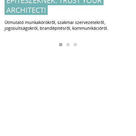
ÉPÍTÉSZEKNEK: TRUST YOUR
ARCHITECT!
Útmutató munkakörökről, szakmai szervezetekről,
jogosultságokról, brandépítésről, kommunikációról.