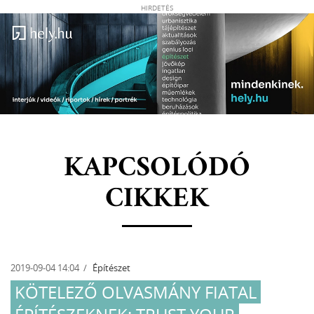
HIRDETÉS
KAPCSOLÓDÓ
CIKKEK
2019-09-04 14:04
Építészet
KÖTELEZŐ OLVASMÁNY FIATAL