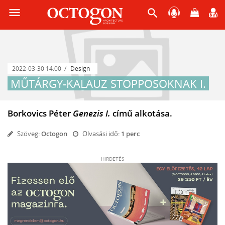
menu
search
2022-03-30 14:00
Design
MŰTÁRGY-KALAUZ STOPPOSOKNAK I.
Borkovics Péter
Genezis I.
című alkotása.
Szöveg:
Octogon
Olvasási idő:
1 perc
HIRDETÉS