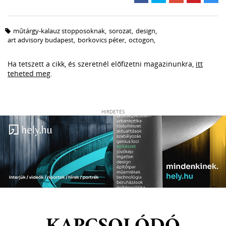
műtárgy-kalauz stopposoknak
,
sorozat
,
design
,
art advisory budapest
,
borkovics péter
,
octogon
,
Ha tetszett a cikk, és szeretnél előfizetni magazinunkra,
itt
teheted meg
.
HIRDETÉS