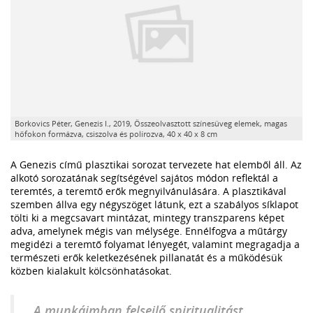
Borkovics Péter, Genezis I., 2019, Összeolvasztott színesüveg elemek, magas
hőfokon formázva, csiszolva és polírozva, 40 x 40 x 8 cm
A Genezis című plasztikai sorozat tervezete hat elemből áll. Az
alkotó sorozatának segítségével sajátos módon reflektál a
teremtés, a teremtő erők megnyilvánulására. A plasztikával
szemben állva egy négyszöget látunk, ezt a szabályos síklapot
tölti ki a megcsavart mintázat, mintegy transzparens képet
adva, amelynek mégis van mélysége. Ennélfogva a műtárgy
megidézi a teremtő folyamat lényegét, valamint megragadja a
természeti erők keletkezésének pillanatát és a működésük
közben kialakult kölcsönhatásokat.
„A munkáimban felsejlő spiritualitást