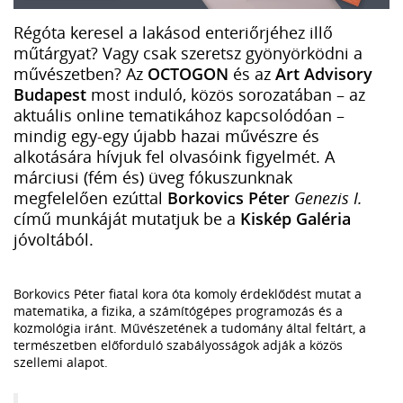
Régóta keresel a lakásod enteriőrjéhez illő
műtárgyat? Vagy csak szeretsz gyönyörködni a
művészetben? Az
OCTOGON
és az
Art Advisory
Budapest
most induló, közös sorozatában – az
aktuális online tematikához kapcsolódóan –
mindig egy-egy újabb hazai művészre és
alkotására hívjuk fel olvasóink figyelmét. A
márciusi (fém és) üveg fókuszunknak
megfelelően ezúttal
Borkovics Péter
Genezis I.
című munkáját mutatjuk be a
Kiskép Galéria
jóvoltából.
Borkovics Péter fiatal kora óta komoly érdeklődést mutat a
matematika, a fizika, a számítógépes programozás és a
kozmológia iránt. Művészetének a tudomány által feltárt, a
természetben előforduló szabályosságok adják a közös
szellemi alapot.