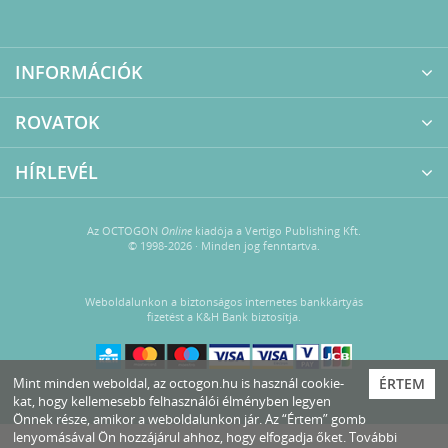
INFORMÁCIÓK
ROVATOK
HÍRLEVÉL
Az OCTOGON
Online
kiadója a Vertigo Publishing Kft.
© 1998-2026 · Minden jog fenntartva.
Weboldalunkon a biztonságos internetes bankkártyás
fizetést a K&H Bank biztosítja.
Mint minden weboldal, az octogon.hu is használ cookie-
ÉRTEM
kat, hogy kellemesebb felhasználói élményben legyen
Önnek része, amikor a weboldalunkon jár. Az “Értem” gomb
lenyomásával Ön hozzájárul ahhoz, hogy elfogadja őket. További