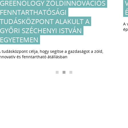
VERSENY NÉPSZERŰSÍTI AZ
ÉPÍTŐMÉRNÖK-SZAKMÁT
A verseny célja, hogy egyre többen lássanak perspektívát az
építőiparban.