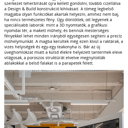
szerkezet teherbírását újra kellett gondolni, tovább cizellálva
a Design & Build konstrukció kihívásait. A tömeg legbelső
magjába olyan funkciókat akartak helyezni, amihez nem baj,
ha nincs természetes fény. Úgy döntöttek, ott legyenek a
speciálisabb laborok: mint a 3D nyomtatók, a grafikusi
nyomdai tér, a makett műhely, és bennük mesterséges
fényekkel lehet minden irányból egységesen segíteni a precíz
műhelymunkát. A magba kerültek még ezen kívül a raktárak, a
vizes helyiségek és egy-egy teakonyha is. Bár az új
üveghomlokzat miatt a külső élekre helyezett tantermek eleve
világosak, a poroszos struktúrát elvetve megnyitották
ablakokkal a belső falakat is a parapetek felett.