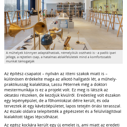
A műhelyek könnyen adaptálhatóak, némelyikük osztható is - a padló ipari
jellege, a rejtetlen csap, a hatalmas ablakfelületek mind a komfortosabb
munkát támogatják
Az építész-csapatot – nyilván az itteni szakok miatt is –
különösen érdekelte maga az alkotó hallgatói lét, a műhely-
praktikusság kialakítása, Lassu Péternek még a doktori
mestermunkája is ez a projekt volt. Ez meg is látszik az
oktatási részeken, de kezdjük kívülről. Eredetileg volt északon
egy lepényépület, de a főhomlokzat délre került, és oda
terveztek át egy kávézóépületet, lapos tetején óriási terasszal.
Az északi oldalra telepítették a gépészetet és a felülvilágítóval
kialakított tágas lépcsőházat.
Az egész kockára került egy új emelet is, ami miatt az eredeti