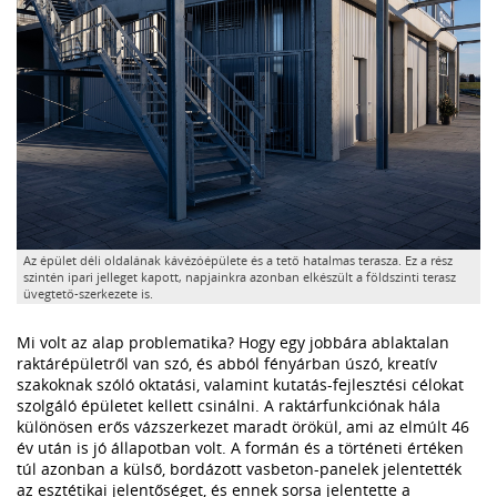
Az épület déli oldalának kávézóépülete és a tető hatalmas terasza. Ez a rész
szintén ipari jelleget kapott, napjainkra azonban elkészült a földszinti terasz
üvegtető-szerkezete is.
Mi volt az alap problematika? Hogy egy jobbára ablaktalan
raktárépületről van szó, és abból fényárban úszó, kreatív
szakoknak szóló oktatási, valamint kutatás-fejlesztési célokat
szolgáló épületet kellett csinálni. A raktárfunkciónak hála
különösen erős vázszerkezet maradt örökül, ami az elmúlt 46
év után is jó állapotban volt. A formán és a történeti értéken
túl azonban a külső, bordázott vasbeton-panelek jelentették
az esztétikai jelentőséget, és ennek sorsa jelentette a