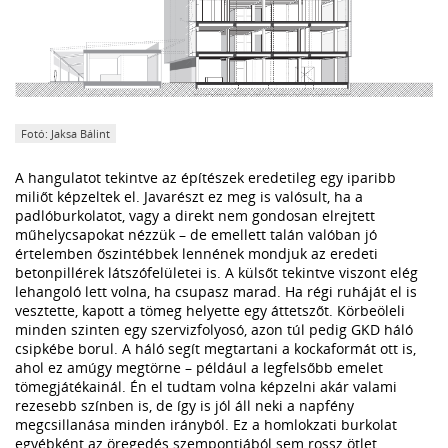
Fotó: Jaksa Bálint
A hangulatot tekintve az építészek eredetileg egy iparibb
miliőt képzeltek el. Javarészt ez meg is valósult, ha a
padlóburkolatot, vagy a direkt nem gondosan elrejtett
műhelycsapokat nézzük – de emellett talán valóban jó
értelemben őszintébbek lennének mondjuk az eredeti
betonpillérek látszófelületei is. A külsőt tekintve viszont elég
lehangoló lett volna, ha csupasz marad. Ha régi ruháját el is
vesztette, kapott a tömeg helyette egy áttetszőt. Körbeöleli
minden szinten egy szervizfolyosó, azon túl pedig GKD háló
csipkébe borul. A háló segít megtartani a kockaformát ott is,
ahol ez amúgy megtörne – például a legfelsőbb emelet
tömegjátékainál. Én el tudtam volna képzelni akár valami
rezesebb színben is, de így is jól áll neki a napfény
megcsillanása minden irányból. Ez a homlokzati burkolat
egyébként az öregedés szempontjából sem rossz ötlet,