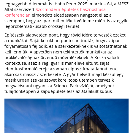
legnagyobb dilemmát is. Haba Péter 2025. március 6-i, a MÉSZ
által szervezett
Szocmodern épületek hasznosítása
konferencián
elmondott előadásában hangzott el az a
szempont, hogy az ipari műemlékek védelme miért is az egyik
legproblematikusabb örökségi terület.
Építészeik alapvetően pont, hogy rövid időre tervezték ezeket
a munkákat. Saját korukban pontosan tudták, hogy az ipar
folyamatosan fejlődik, és a szerkezeteknek is változtathatónak
kell lenniük. Alapvetően nem tekintették munkáikat az
örökkévalóságnak őrzendő műemlékeknek. A Kocka valódi
kontextusa, azaz a régi gyár is már eleve eltűnt, saját
identitásformáló ereje azonban elpusztíthatatlanná tette,
akárcsak masszív szerkezete. A gyár helyett majd készül egy
másik urbanisztikai szövet köré, több ütemben tervezik
megvalósítani ugyanis a Science Park vízióját, amelynek
tulajdonképpen a kapuépülete lesz az átalakult kubus.