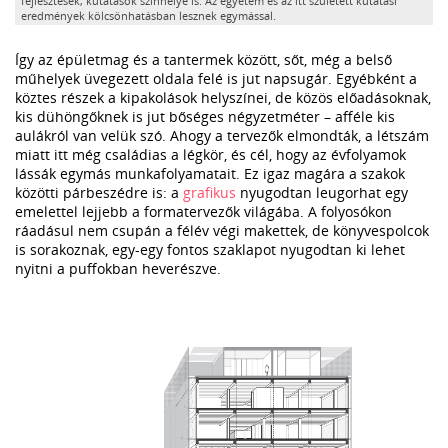
fejlesztések, kutatások színhelye is. Az egyetem és az itt született kutatási
eredmények kölcsönhatásban lesznek egymással.
Így az épületmag és a tantermek között, sőt, még a belső
műhelyek üvegezett oldala felé is jut napsugár. Egyébként a
köztes részek a kipakolások helyszínei, de közös előadásoknak,
kis dühöngőknek is jut bőséges négyzetméter – afféle kis
aulákról van velük szó. Ahogy a tervezők elmondták, a létszám
miatt itt még családias a légkör, és cél, hogy az évfolyamok
lássák egymás munkafolyamatait. Ez igaz magára a szakok
közötti párbeszédre is: a
grafikus
nyugodtan leugorhat egy
emelettel lejjebb a formatervezők világába. A folyosókon
ráadásul nem csupán a félév végi makettek, de könyvespolcok
is sorakoznak, egy-egy fontos szaklapot nyugodtan ki lehet
nyitni a puffokban heverészve.