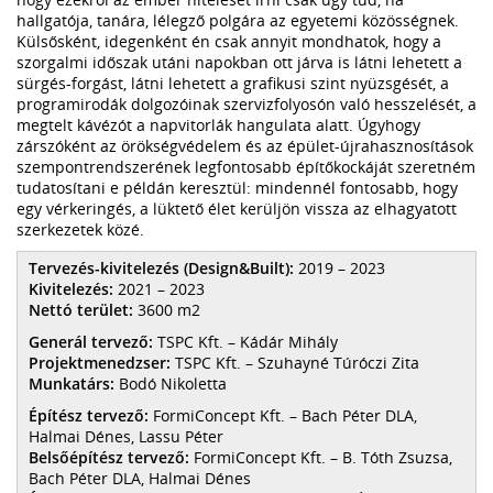
hallgatója, tanára, lélegző polgára az egyetemi közösségnek.
Külsősként, idegenként én csak annyit mondhatok, hogy a
szorgalmi időszak utáni napokban ott járva is látni lehetett a
sürgés-forgást, látni lehetett a grafikusi szint nyüzsgését, a
programirodák dolgozóinak szervizfolyosón való hesszelését, a
megtelt kávézót a napvitorlák hangulata alatt. Úgyhogy
zárszóként az örökségvédelem és az épület-újrahasznosítások
szempontrendszerének legfontosabb építőkockáját szeretném
tudatosítani e példán keresztül: mindennél fontosabb, hogy
egy vérkeringés, a lüktető élet kerüljön vissza az elhagyatott
szerkezetek közé.
Tervezés-kivitelezés (Design&Built):
2019 – 2023
Kivitelezés:
2021 – 2023
Nettó terület:
3600 m2
Generál tervező:
TSPC Kft. – Kádár Mihály
Projektmenedzser:
TSPC Kft. – Szuhayné Túróczi Zita
Munkatárs:
Bodó Nikoletta
Építész tervező:
FormiConcept Kft. – Bach Péter DLA,
Halmai Dénes, Lassu Péter
Belsőépítész tervező:
FormiConcept Kft. – B. Tóth Zsuzsa,
Bach Péter DLA, Halmai Dénes