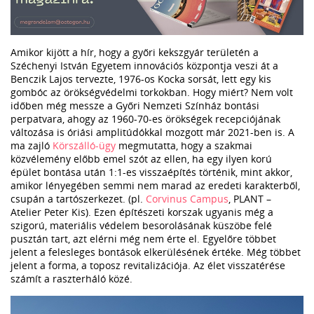
Amikor kijött a hír, hogy a győri kekszgyár területén a
Széchenyi István Egyetem innovációs központja veszi át a
Benczik Lajos tervezte, 1976-os Kocka sorsát, lett egy kis
gombóc az örökségvédelmi torkokban. Hogy miért? Nem volt
időben még messze a Győri Nemzeti Színház bontási
perpatvara, ahogy az 1960-70-es örökségek recepciójának
változása is óriási amplitúdókkal mozgott már 2021-ben is. A
ma zajló
Körszálló-ügy
megmutatta, hogy a szakmai
közvélemény előbb emel szót az ellen, ha egy ilyen korú
épület bontása után 1:1-es visszaépítés történik, mint akkor,
amikor lényegében semmi nem marad az eredeti karakterből,
csupán a tartószerkezet. (pl.
Corvinus Campus
, PLANT –
Atelier Peter Kis). Ezen építészeti korszak ugyanis még a
szigorú, materiális védelem besorolásának küszöbe felé
pusztán tart, azt elérni még nem érte el. Egyelőre többet
jelent a felesleges bontások elkerülésének értéke. Még többet
jelent a forma, a toposz revitalizációja. Az élet visszatérése
számít a raszterháló közé.