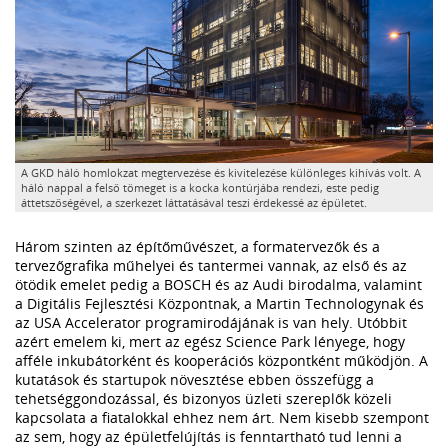
A GKD háló homlokzat megtervezése és kivitelezése különleges kihívás volt. A
háló nappal a felső tömeget is a kocka kontúrjába rendezi, este pedig
áttetszőségével, a szerkezet láttatásával teszi érdekessé az épületet.
Három szinten az építőművészet, a formatervezők és a
tervezőgrafika műhelyei és tantermei vannak, az első és az
ötödik emelet pedig a BOSCH és az Audi birodalma, valamint
a Digitális Fejlesztési Központnak, a Martin Technologynak és
az USA Accelerator programirodájának is van hely. Utóbbit
azért emelem ki, mert az egész Science Park lényege, hogy
afféle inkubátorként és kooperációs központként működjön. A
kutatások és startupok növesztése ebben összefügg a
tehetséggondozással, és bizonyos üzleti szereplők közeli
kapcsolata a fiatalokkal ehhez nem árt. Nem kisebb szempont
az sem, hogy az épületfelújítás is fenntartható tud lenni a