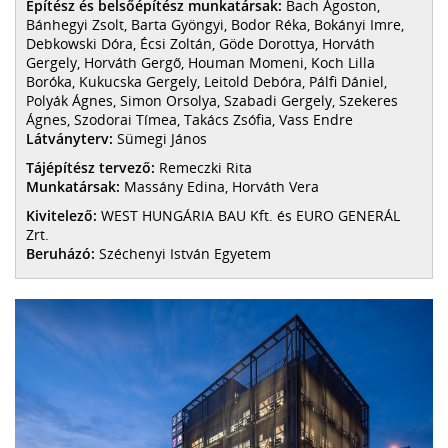
Építész és belsőépítész munkatársak:
Bach Ágoston,
Bánhegyi Zsolt, Barta Gyöngyi, Bodor Réka, Bokányi Imre,
Debkowski Dóra, Écsi Zoltán, Göde Dorottya, Horváth
Gergely, Horváth Gergő, Houman Momeni, Koch Lilla
Boróka, Kukucska Gergely, Leitold Debóra, Pálfi Dániel,
Polyák Ágnes, Simon Orsolya, Szabadi Gergely, Szekeres
Ágnes, Szodorai Tímea, Takács Zsófia, Vass Endre
Látványterv:
Sümegi János
Tájépítész tervező:
Remeczki Rita
Munkatársak:
Massány Edina, Horváth Vera
Kivitelező:
WEST HUNGÁRIA BAU Kft. és EURO GENERÁL
Zrt.
Beruházó:
Széchenyi István Egyetem