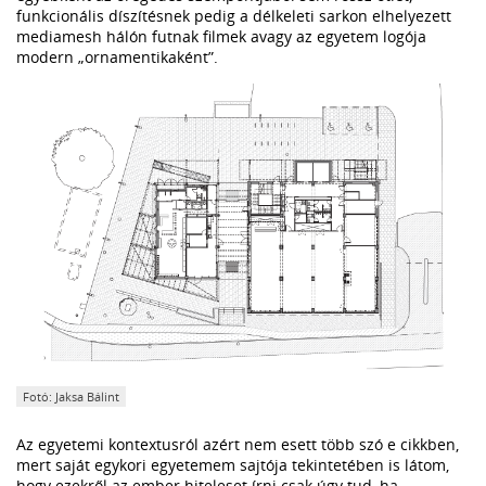
funkcionális díszítésnek pedig a délkeleti sarkon elhelyezett
mediamesh hálón futnak filmek avagy az egyetem logója
modern „ornamentikaként”.
Fotó: Jaksa Bálint
Az egyetemi kontextusról azért nem esett több szó e cikkben,
mert saját egykori egyetemem sajtója tekintetében is látom,
hogy ezekről az ember hiteleset írni csak úgy tud, ha