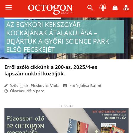
menu
search
2025-07-29 07:16
Építészet
AZ EGYKORI KEKSZGYÁR
KOCKÁJÁNAK ÁTALAKULÁSA –
BEJÁRTUK A GYŐRI SCIENCE PARK
ELSŐ FECSKÉJÉT
Erről szóló cikkünk a 200-as, 2025/4-es
lapszámunkból közöljük.
Szöveg:
dr. Pleskovics Viola
Fotó:
Jaksa Bálint
Olvasási idő:
5 perc
HIRDETÉS