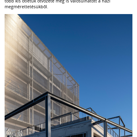
több kis ötletük ötvözete meg is valósulhatott a házi
megmérettetésükből.