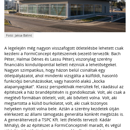
Fotó: Jaksa Bálint
A legelején még nagyon visszafogott ötletelésbe lehetett csak
kezdeni a FormiConcept építészeinek (vezető tervezők: Bach
Péter, Halmai Dénes és Lassu Péter), viszonylag szerény
financiális kiindulóponttal kellett nézniük a lehetőségeket.
Nagyon szimpatikus, hogy házon belül csináltak egy
ötletpályázatot, ahol mindenki vizsgálta a külföldi, hasonló
funkciójú beruházásokat, vagy hasonló alakú „kocka
alapanyagokat”. Klassz perspektívák merültek fel, ráadásul az
építészek a ház brandépítésén is gondolkoztak. Volt, aki csak a
meglévő formában ötletelt, volt, aki bővített volna. Volt, aki
megtartotta a külső burkolatot, volt, aki csak bizonyos
helyeken nyitott volna bele. Aztán a szerény kezdetek útján
elérkezett az állami támogatás generálta konkrét megbízás is.
A generáltervező a TSPC Kft. lett (felelős tervező: Kádár
Mihály), de az építészet a FormiConceptnél maradt, és végül