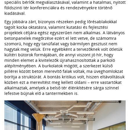
speciális bérlők megválasztásával, valamint a hatalmas, nyitott
földszinti tér konferenciákra és rendezvényekre történő
kiadásával.
Egy jobbára zárt, bizonyos részeken pedig lőrésablakokkal
tagolt kocka oktatásra, valamint kutatási és fejlesztési
projektek céljára egész egyszerűen nem alkalmas. A látványos
betonpanelek megőrzése ezért el lett vetve, de számomra
szomorú, hogy egy tanúfalat vagy bármilyen gesztust nem
hagytak meg velük. Erre egyébként a tervezőknek volt ötletük
kültéri bútorok formájában, de annyi viszont jó hír, hogy
minden elemet a kivitelezők újrahasznosítottak a parkoló
alépítményében. A burkolatok mögött, a szerkezet külső
pillérei között beton merevítő falak voltak, ma üveghomlokzat
borítja a struktúrát. A bontás kritikus volt, hiszen eltávolításuk
közben ezt a merevítést meg kellett oldani – erre vastartókat
alkalmaztak, amelyek a belső tér élénkítésére sárga színnel
lefestve bújnak elő a tantermekben is.