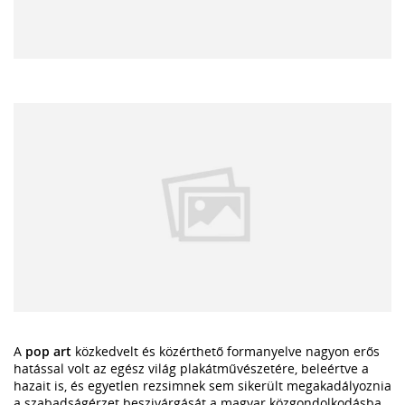
A
pop art
közkedvelt és közérthető formanyelve nagyon erős
hatással volt az egész világ plakátművészetére, beleértve a
hazait is, és egyetlen rezsimnek sem sikerült megakadályoznia
a szabadságérzet beszivárgását a magyar közgondolkodásba,