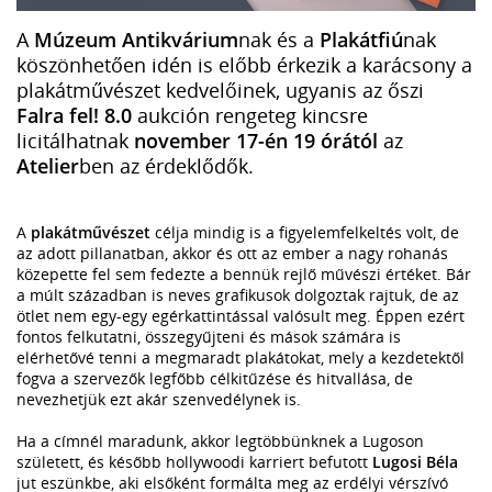
A
Múzeum Antikvárium
nak és a
Plakátfiú
nak
köszönhetően idén is előbb érkezik a karácsony a
plakátművészet kedvelőinek, ugyanis az őszi
Falra fel! 8.0
aukción rengeteg kincsre
licitálhatnak
november 17-én 19 órától
az
Atelier
ben az érdeklődők.
A
plakátművészet
célja mindig is a figyelemfelkeltés volt, de
az adott pillanatban, akkor és ott az ember a nagy rohanás
közepette fel sem fedezte a bennük rejlő művészi értéket. Bár
a múlt században is neves grafikusok dolgoztak rajtuk, de az
ötlet nem egy-egy egérkattintással valósult meg. Éppen ezért
fontos felkutatni, összegyűjteni és mások számára is
elérhetővé tenni a megmaradt plakátokat, mely a kezdetektől
fogva a szervezők legfőbb célkitűzése és hitvallása, de
nevezhetjük ezt akár szenvedélynek is.
Ha a címnél maradunk, akkor legtöbbünknek a Lugoson
született, és később hollywoodi karriert befutott
Lugosi Béla
jut eszünkbe, aki elsőként formálta meg az erdélyi vérszívó