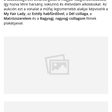
így hozva létre harsány, sokszínű és életvidám alkotásokat. Az
aukción ezt a vonalat a műfaj legismertebb alakjai képviselik a
My Fair Lady
, az
Estély habfürdővel
, a
Dél csillaga
, a
Matrózszerelem
és a
Ragyogj, ragyogj csillagom
filmek
plakátjaival.