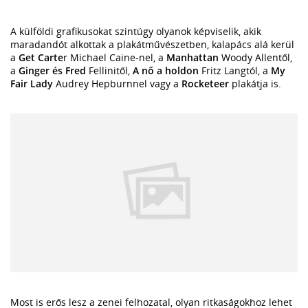
A külföldi grafikusokat szintúgy olyanok képviselik, akik
maradandót alkottak a plakátművészetben, kalapács alá kerül
a
Get Carte
r Michael Caine-nel, a
Manhattan
Woody Allentől,
a
Ginger és Fred
Fellinitől,
A nő a holdon
Fritz Langtól, a
My
Fair Lady
Audrey Hepburnnel vagy a
Rocketeer
plakátja is.
Most is erős lesz a zenei felhozatal, olyan ritkaságokhoz lehet