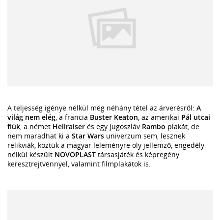
A teljesség igénye nélkül még néhány tétel az árverésről:
A
világ nem elég
, a francia
Buster Keaton
, az amerikai
Pál utcai
fiúk
, a német
Hellraiser
és egy jugoszláv
Rambo
plakát, de
nem maradhat ki a
Star Wars
univerzum sem, lesznek
relikviák, köztük a magyar leleményre oly jellemző, engedély
nélkül készült
NOVOPLAST
társasjáték és képregény
keresztrejtvénnyel, valamint filmplakátok is.