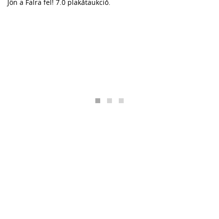
Jön a Falra fel! 7.0 plakátaukció.