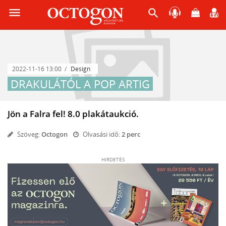
menu
search
2022-11-16 13:00
Design
DRAKULÁTÓL A POP ARTIG
Jön a Falra fel! 8.0 plakátaukció.
Szöveg:
Octogon
Olvasási idő:
2 perc
HIRDETÉS