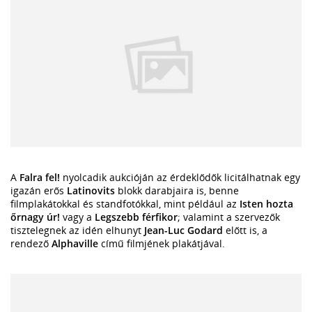
A
Falra fel!
nyolcadik aukcióján az érdeklődők licitálhatnak egy
igazán erős
Latinovits
blokk darabjaira is, benne
filmplakátokkal és standfotókkal, mint például az
Isten hozta
őrnagy úr!
vagy a
Legszebb férfikor
; valamint a szervezők
tisztelegnek az idén elhunyt
Jean-Luc Godard
előtt is, a
rendező
Alphaville
című filmjének plakátjával.