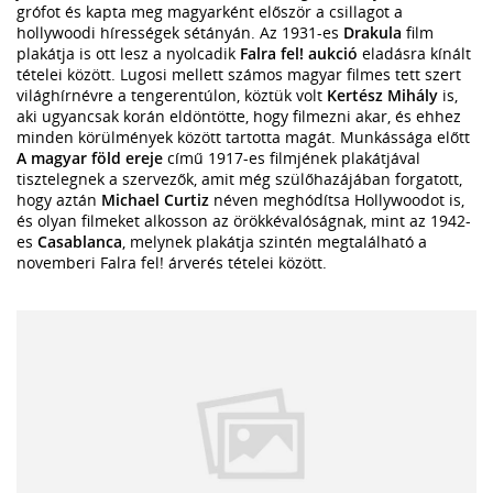
grófot és kapta meg magyarként először a csillagot a
hollywoodi hírességek sétányán. Az 1931-es
Drakula
film
plakátja is ott lesz a nyolcadik
Falra fel! aukció
eladásra kínált
tételei között. Lugosi mellett számos magyar filmes tett szert
világhírnévre a tengerentúlon, köztük volt
Kertész Mihály
is,
aki ugyancsak korán eldöntötte, hogy filmezni akar, és ehhez
minden körülmények között tartotta magát. Munkássága előtt
A magyar föld ereje
című 1917-es filmjének plakátjával
tisztelegnek a szervezők, amit még szülőhazájában forgatott,
hogy aztán
Michael Curtiz
néven meghódítsa Hollywoodot is,
és olyan filmeket alkosson az örökkévalóságnak, mint az 1942-
es
Casablanca
, melynek plakátja szintén megtalálható a
novemberi Falra fel! árverés tételei között.