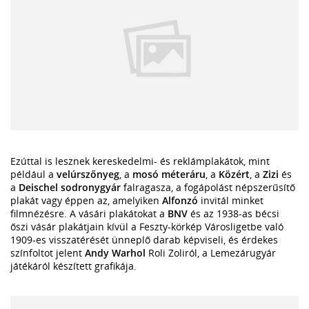
Ezúttal is lesznek kereskedelmi- és reklámplakátok, mint
például a
velúrszőnyeg
, a
mosó méteráru
, a
Közért
, a
Zizi
és
a
Deischel sodronygyár
falragasza, a fogápolást népszerűsítő
plakát vagy éppen az, amelyiken
Alfonzó
invitál minket
filmnézésre. A vásári plakátokat a
BNV
és az 1938-as bécsi
őszi vásár plakátjain kívül a Feszty-körkép Városligetbe való
1909-es visszatérését ünneplő darab képviseli, és érdekes
színfoltot jelent
Andy Warhol
Roli Zoliról, a Lemezárugyár
játékáról készített grafikája.