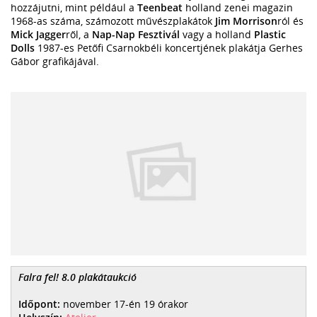
hozzájutni, mint például a
Teenbeat
holland zenei magazin
1968-as száma, számozott művészplakátok
Jim Morrison
ról és
Mick Jagger
ről, a
Nap-Nap Fesztivál
vagy a holland
Plastic
Dolls
1987-es Petőfi Csarnokbéli koncertjének plakátja Gerhes
Gábor grafikájával.
Falra fel! 8.0 plakátaukció
Időpont:
november 17-én 19 órakor