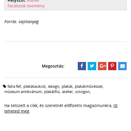
Helyszín:
Atelier
Facebook esemény
Forrás: sajtóanyag
falra fel!
,
plakátaukció
,
design
,
plakát
,
plakátművészet
,
múzeum antikvárium
,
plakátfiú
,
atelier
,
octogon
,
Ha tetszett a cikk, és szeretnél előfizetni magazinunkra,
itt
teheted meg
.