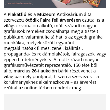
A
Plakátfiú
és a
Múzeum Antikvárium
által
szervezett
ötödik Falra fel! árverésen
ezúttal is a
világszínvonalon alkotó, múlt századi magyar
grafikusok remekeit csodálhatja meg a tisztelt
publikum, valamint licitálhat is az egyedi grafikai
munkákra, melyek között egyaránt
megtalálhatóak filmes, zenei, kiállítási,
propaganda- és reklámplakátok, falragaszok, vagy
éppen hirdetmények is. A múlt század magyar
grafikusművészetét reprezentáló, 150 tételből
álló,
március 26-i aukción
bárki részt vehet a
világ bármely pontjáról, hiszen a szervezők – a
körülményekhez alkalmazkodva – az árverést
ezúttal az online térben rendezik meg.