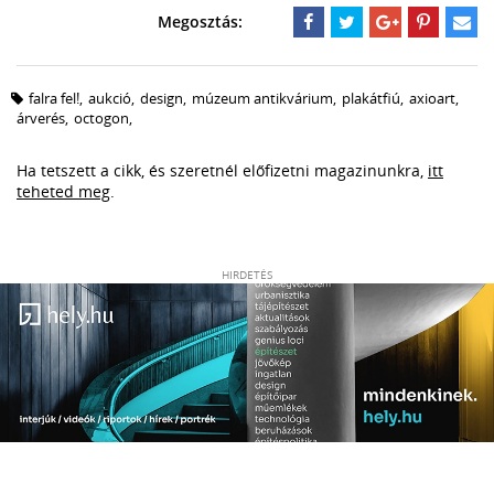
falra fel!
,
aukció
,
design
,
múzeum antikvárium
,
plakátfiú
,
axioart
,
árverés
,
octogon
,
Ha tetszett a cikk, és szeretnél előfizetni magazinunkra,
itt
teheted meg
.
HIRDETÉS