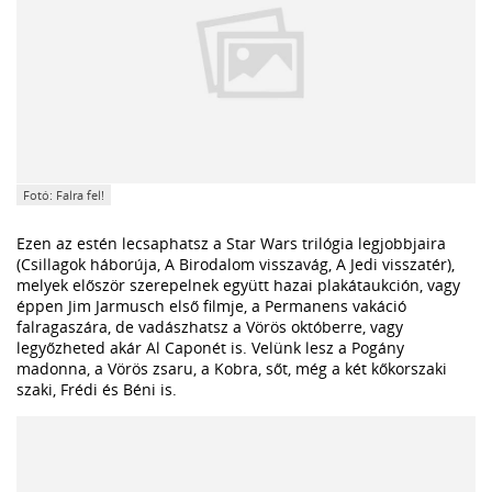
Fotó: Falra fel!
Ezen az estén lecsaphatsz a Star Wars trilógia legjobbjaira
(Csillagok háborúja, A Birodalom visszavág, A Jedi visszatér),
melyek először szerepelnek együtt hazai plakátaukción, vagy
éppen Jim Jarmusch első filmje, a Permanens vakáció
falragaszára, de vadászhatsz a Vörös októberre, vagy
legyőzheted akár Al Caponét is. Velünk lesz a Pogány
madonna, a Vörös zsaru, a Kobra, sőt, még a két kőkorszaki
szaki, Frédi és Béni is.