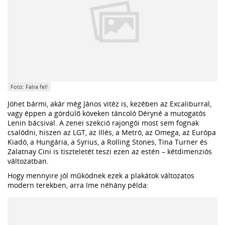
Fotó: Falra fel!
Jöhet bármi, akár még János vitéz is, kezében az Excaliburral,
vagy éppen a gördülő köveken táncoló Déryné a mutogatós
Lenin bácsival. A zenei szekció rajongói most sem fognak
csalódni, hiszen az LGT, az Illés, a Metró, az Omega, az Európa
Kiadó, a Hungária, a Syrius, a Rolling Stones, Tina Turner és
Zalatnay Cini is tiszteletét teszi ezen az estén – kétdimenziós
változatban.
Hogy mennyire jól működnek ezek a plakátok változatos
modern terekben, arra íme néhány példa: