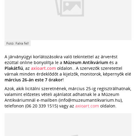
Fotó: Falra fel!
A járványügyi korlátozásokra való tekintettel az árverést
ezúttal online bonyolítja le a
Múzeum Antikvárium
és a
Plakátfiú
, az
axioart.com
oldalon.. A szervezők szeretettel
várnak minden érdeklődőt a kijelzők, monitorok, képernyők elé
március 26-án este 7 órakor
!
Azok, akik licitálni szeretnének, március 25-ig regisztrálhatnak,
valamint előzetes vételi ajánlatot adhatnak le a Múzeum
Antikváriumnál e-mailben (info@muzeumantikvarium.hu),
telefonon (06 20 339 1515) vagy az
axioart.com
oldalon.