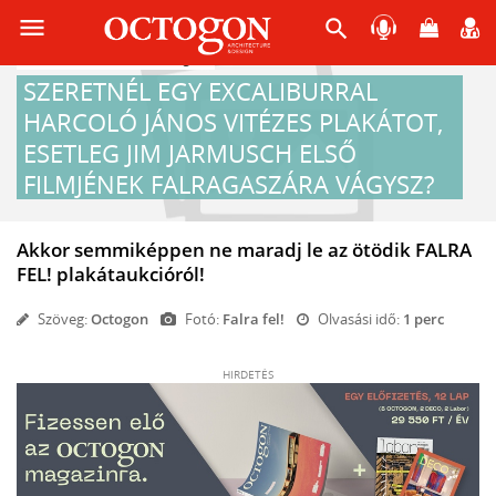
menu
search
2021-03-20 12:00
Design
SZERETNÉL EGY EXCALIBURRAL
HARCOLÓ JÁNOS VITÉZES PLAKÁTOT,
ESETLEG JIM JARMUSCH ELSŐ
FILMJÉNEK FALRAGASZÁRA VÁGYSZ?
Akkor semmiképpen ne maradj le az ötödik FALRA
FEL! plakátaukcióról!
Szöveg:
Octogon
Fotó:
Falra fel!
Olvasási idő:
1 perc
HIRDETÉS