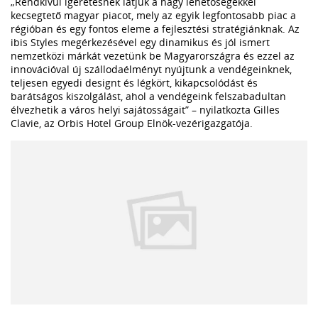
„Rendkívül ígéretesnek látjuk a nagy lehetőségekkel
kecsegtető magyar piacot, mely az egyik legfontosabb piac a
régióban és egy fontos eleme a fejlesztési stratégiánknak. Az
ibis Styles megérkezésével egy dinamikus és jól ismert
nemzetközi márkát vezetünk be Magyarországra és ezzel az
innovációval új szállodaélményt nyújtunk a vendégeinknek,
teljesen egyedi designt és légkört, kikapcsolódást és
barátságos kiszolgálást, ahol a vendégeink felszabadultan
élvezhetik a város helyi sajátosságait” – nyilatkozta Gilles
Clavie, az Orbis Hotel Group Elnök-vezérigazgatója.