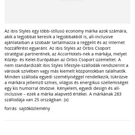
Az ibis Styles egy több-stílusú economy márka azok számára,
akik a legjobbat keresik a legjobbakból is, all-inclusive
ajánlataiban a szobaár tartalmazza a reggelit és az internet
hozzáférést egyaránt. Az ibis Styles az Orbis Csoport
stratégiai partnerének, az AccorHotels-nek a márkája, melyet
Közép- és Kelet-Európában az Orbis Csoport üzemeltet. A
nem standardizált ibis Styles lifestyle-szállodák rendszerint a
városok szívében vagy más kiemelt központokban találhatók.
Minden szálloda egyedi személyiséggel rendelkezik, tükrözve
a márkára jellemző színes, világos és energikus szellemiséget
egy kis humorral ötvözve. Kényelem, egyedi design és all-
inclusive – ezek a márka alapvető értékei. A márkának 283
szállodája van 25 országban. (x)
forrás: sajtóközlemény