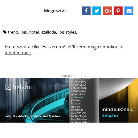
trend
,
ibis
,
hotel
,
szálloda
,
ibis styles
,
Ha tetszett a cikk, és szeretnél előfizetni magazinunkra,
itt
teheted meg
.
HIRDETÉS